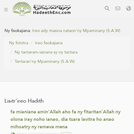
Ny fisokajiana:
Ireo ady masina nataon'ny Mpaminany (S.A.W)
Ny fototra
Ireo fisokajiana
Ny tantaram-iainana sy ny tantara
Tantaran'ny Mpaminany (S.A.W)
Lisitr'ireo Hadith
fa mianiana amin'Allah aho fa ny fitaritan'Allah ny
olona iray noho ianao, dia tsara lavitra ho anao
mihoatry ny rameva mena