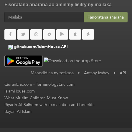
Fisoratana anarana ao amin'ny lisitry ny mailaka
Fanoratana anarana
github.com/IslamHouse-API
Manodidina ny tetikasa
•
Antsoy izahay
•
API
QuranEnc.com
-
TerminologyEnc.com
IslamHouse.com
What Muslim Children Must Know
Riyadh Al-Salheen with explanation and benefits
Bayan Al-Islam