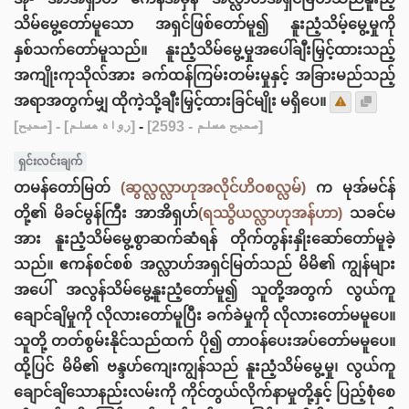
သိမ်မွေ့တော်မူသော အရှင်ဖြစ်တော်မူ၍ နူးညံ့သိမ့်မွေ့မှုကို
နှစ်သက်တော်မူသည်။ နူးညံ့သိမ်မွေ့မှုအပေါ်ချီးမြှင့်ထားသည့်
အကျိုးကုသိုလ်အား ခက်ထန်ကြမ်းတမ်းမှုနှင့် အခြားမည်သည့်
အရာအတွက်မျှ ထိုကဲ့သို့ချီးမြှင့်ထားခြင်မျိုး မရှိပေ။
[صحيح]
- [رواه مسلم]
-
[صحيح مسلم - 2593]
ရှင်းလင်းချက်
တမန်တော်မြတ်
(ဆွလ္လလ္လာဟုအလိုင်ဟိဝစလ္လမ်)
က မုအ်မင်န်
တို့၏ မိခင်မွန်ကြီး အာအိရှဟ်
(ရဿွိယလ္လာဟုအန်ဟာ)
သခင်မ
အား နူးညံ့သိမ်မွေ့စွာဆက်ဆံရန် တိုက်တွန်းနှိုး‌ဆော်တော်မူခဲ့
သည်။ ဧကန်စင်စစ် အလ္လာဟ်အရှင်မြတ်သည် မိမိ၏ ကျွန်များ
အပေါ် အလွန်သိမ်မွေ့နူးညံ့တော်မူ၍ သူတို့အတွက် လွယ်ကူ
ချောင်ချိမှုကို လိုလားတော်မူပြီး ခက်ခဲမှုကို လိုလားတော်မမူပေ။
သူတို့ တတ်စွမ်းနိုင်သည်ထက် ပို၍ တာဝန်ပေးအပ်တော်မမူပေ။
ထို့ပြင် မိမိ၏ ဗန္ဒဟ်ကျေးကျွန်သည် နူးညံ့သိမ်မွေ့မှု၊ လွယ်ကူ
ချောင်ချိသောနည်းလမ်းကို ကိုင်တွယ်လိုက်နာမှုတို့နှင့် ပြည့်စုံစေ