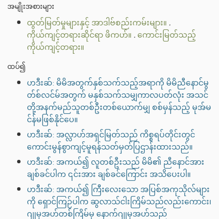
အမျိုးအစားများ
ထွတ်မြတ်မှုများနှင့် အာဒါဗ်စည်းကမ်းများ။
.
ကိုယ်ကျင့်တရားဆိုင်ရာ ဖိကဟ်။
.
ကောင်းမြတ်သည့်
ကိုယ်ကျင့်တရား။
ထပ်၍
ဟဒီးဆ်: မိမိအတွက်နှစ်သက်သည့်အရာကို မိမိညီနောင်မွ
တ်စ်လင်မ်အတွက် မနှစ်သက်သမျှကာလပတ်လုံး အသင်
တို့အနက်မည်သူတစ်ဦးတစ်ယောက်မျှ စစ်မှန်သည့် မုအ်မ
င်န်မဖြစ်နိုင်ပေ။
ဟဒီးဆ်: အလ္လာဟ်အရှင်မြတ်သည် ကိစ္စရပ်တိုင်းတွင်
ကောင်းမွန်စွာကျင့်မူရန်သတ်မှတ်ပြဌာန်းထားသည်။
ဟဒီးဆ်: အကယ်၍ လူတစ်ဦးသည် မိမိ၏ ညီနောင်အား
ချစ်ခင်ပါက ၎င်းအား ချစ်ခင်ကြောင်း အသိပေးပါ။
ဟဒီးဆ်: အကယ်၍ ကြီးလေးသော အပြစ်အကုသိုလ်များ
ကို ရှောင်ကြဉ်ပါက ဆွလာသ်ငါးကြိမ်သည်လည်းကောင်း၊
ဂျုမုအဟ်တစ်ကြိမ်မှ နောက်ဂျုမုအဟ်သည်