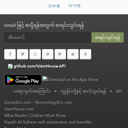
ਪੰਜਾਬੀ
मराठी
email ဖြင့် စာပို့ရန်အတွက် စာရင်းသွင်းရန်
စာရင်းသွင်းရန်
github.com/IslamHouse-API
ပရောဂျက်အကြောင်း
•
ကျွန်ုပ်တို့နှင့် ဆက်သွယ်ရန်
•
API
QuranEnc.com
-
TerminologyEnc.com
IslamHouse.com
What Muslim Children Must Know
Riyadh Al-Salheen with explanation and benefits