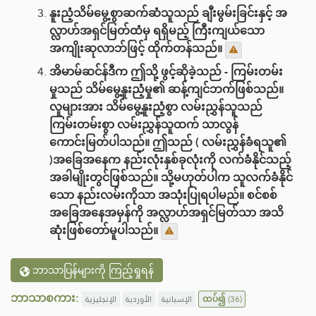
နူးညံ့သိမ်မွေ့စွာဆက်ဆံသူသည် ချီးမွမ်းခြင်းနှင့် အ
လ္လာဟ်အရှင်မြတ်ထံမှ ရရှိမည့် ကြီးကျယ်သော
အကျိုးဆုလာဘ်ဖြင့် ထိုက်တန်သည်။
အိမာမ်ဆင်န်ဒီက ဤသို့ ဖွင့်ဆိုခဲ့သည် - ကြမ်းတမ်း
မှုသည် သိမ်မွေ့နူးညံ့မှု၏ ဆန့်ကျင်ဘက်ဖြစ်သည်။
လူများအား သိမ်မွေ့နူးညံ့စွာ လမ်းညွှန်သူသည်
ကြမ်းတမ်းစွာ လမ်းညွှန်သူထက် သာလွန်
ကောင်းမြတ်ပါသည်။ ဤသည် ( လမ်းညွှန်ခံရသူ၏
)အခြေအနေက နည်းလုံးနှစ်ခုလုံးကို လက်ခံနိုင်သည့်
အခါမျိုးတွင်ဖြစ်သည်။ သို့မဟုတ်ပါက သူလက်ခံနိုင်
သော နည်းလမ်းကိုသာ အသုံးပြုရပါမည်။ စင်စစ်
အခြေအနေအမှန်ကို အလ္လာဟ်အရှင်မြတ်သာ အသိ
ဆုံးဖြစ်တော်မူပါသည်။
ဘာသာပြန်များကို ကြည့်ရှုရန်
ဘာသာစကား:
الإنجليزية
الأوردية
الإسبانية
ထပ်၍
(36)