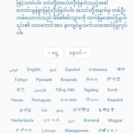
ဖြင့်သတ်ပါ။ သင်တို့(ဇဗဟ်)လှီးဖြတ်သည့်အခါ
ကောင်းမွန်စွာဖြင့်လှီးဖြတ်ပါ။ အသင်တို့အနက်မှ တစ်ဦး
တစ်ယောက်သည် မိမိ၏ဓါးသွားကို ထက်မြအောင်ပြုပါ၊
၎င်း၏ သားကောင်အား နာကျင်မှုသက်သာအောင်ပြုလုပ်
ပါ။
< ရှေ့
နောက် >
عربي
English
اردو
Español
Indonesia
বাংলা
Türkçe
Русский
Bosanski
සිංහල
हिन्दी
中文
فارسی
Tiếng Việt
Tagalog
Kurdî
Hausa
Português
മലയാളം
తెలుగు
Kiswahili
தமிழ்
ไทย
پښتو
অসমীয়া
አማርኛ
Nederlands
ગુજરાતી
دری
Română
Magyar
ಕನ್ನಡ
ქართული
Македонски
ភាសាខ្មែរ