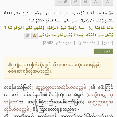
PDF
+
-
عَنْ عَائِشَةَ أُمِّ المُؤْمِنين رضي الله عنها زَوْجِ النَّبِيِّ صَلَّى اللهُ
عَلَيْهِ وَسَلَّمَ أَنَّ رَسُولَ اللهِ صَلَّى اللهُ عَلَيْهِ وَسَلَّمَ قَالَ:
«يَا عَائِشَةُ إِنَّ اللهَ رَفِيقٌ يُحِبُّ الرِّفْقَ، وَيُعْطِي عَلَى الرِّفْقِ مَا لَا
.
يُعْطِي عَلَى الْعُنْفِ، وَمَا لَا يُعْطِي عَلَى مَا سِوَاهُ»
] - [رواه مسلم] - [صحيح مسلم: 2593]
صحيح
[
المزيــد ...
ဤဘာသာပြန်ဆိုချက်ကို နောက်ထပ်သုံးသပ်ရန်နှင့်
စစ်ဆေးရန်လိုအပ်သည်။.
တမန်တော်မြတ်
( ဆွလ္လလ္လာဟုအလိုင်ဟိဝစလ္လမ် )
၏ ဇနီးကြင်
ယာတော်၊ မုအ်မင်န်တို့၏ မိခင်ကြီး အာအိရှဟ်
(ရဿွိယလ္လာဟု
အန်ဟာ)
က ဆင့်ပြန်ခဲ့သည်။တမန်တော်မြတ်
( ဆွလ္လလ္လာဟုအ
လိုင်ဟိဝစလ္လမ် )
မိန့်ကြားတော်မူခဲ့သည်မှာ -
အို- အာအိရှာဟ် ဧကန်အမှန် အလ္လာဟ်အရှင်မြတ်သည်နူးညံ့