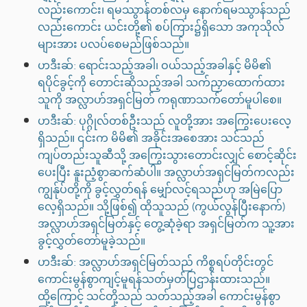
လည်းကောင်း၊ ရမဿွာန်တစ်လမှ နောက်ရမဿွာန်သည်
လည်းကောင်း ယင်းတို့၏ စပ်ကြား၌ရှိသော အကုသိုလ်
များအား ပလပ်စေမည်ဖြစ်သည်။
ဟဒီးဆ်: ရောင်းသည့်အခါ၊ ဝယ်သည့်အခါနှင့် မိမိ၏
ရပိုင်ခွင့်ကို တောင်းဆိုသည့်အခါ သက်ညှာထောက်ထား
သူကို အလ္လာဟ်အရှင်မြတ် ကရုဏာသက်တော်မူပါစေ။
ဟဒီးဆ်: ပုဂ္ဂိုလ်တစ်ဦးသည် လူတို့အား အကြွေးပေးလေ့
ရှိသည်။ ၎င်းက မိမိ၏ အခိုင်းအစေအား သင်သည်
ကျပ်တည်းသူဆီသို့ အကြွေးသွားတောင်းလျှင် စောင့်ဆိုင်း
ပေးပြီး နူးညံ့စွာဆက်ဆံပါ။ အလ္လာဟ်အရှင်မြတ်ကလည်း
ကျွန်ုပ်တို့ကို ခွင့်လွှတ်ရန် မျှော်လင့်ရသည်ဟု အမြဲပြော
လေ့ရှိသည်။ သို့ဖြစ်၍ ထိုသူသည် (ကွယ်လွန်ပြီးနောက်)
အလ္လာဟ်အရှင်မြတ်နှင့် တွေ့ဆုံခဲ့ရာ အရှင်မြတ်က သူ့အား
ခွင့်လွှတ်တော်မူခဲ့သည်။
ဟဒီးဆ်: အလ္လာဟ်အရှင်မြတ်သည် ကိစ္စရပ်တိုင်းတွင်
ကောင်းမွန်စွာကျင့်မူရန်သတ်မှတ်ပြဌာန်းထားသည်။
ထို့ကြောင့် သင်တို့သည် သတ်သည့်အခါ ကောင်းမွန်စွာ