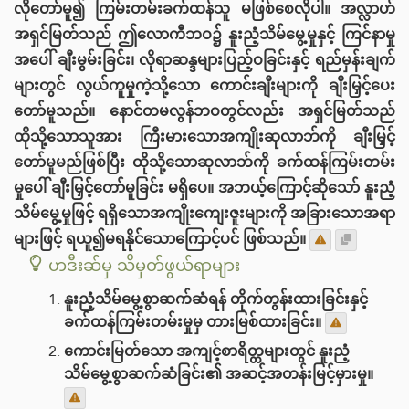
လိုတော်မူ၍ ကြမ်းတမ်းခက်ထန်သူ မဖြစ်စေလိုပါ။ အလ္လာဟ်
အရှင်မြတ်သည် ဤလောကီဘဝ၌ နူးညံ့သိမ်မွေ့မှုနှင့် ကြင်နာမှု
အပေါ် ချီးမွမ်းခြင်း၊ လိုရာဆန္ဒများပြည့်ဝခြင်းနှင့် ရည်မှန်းချက်
များတွင် လွယ်ကူမှုကဲ့သို့သော ကောင်းချီးများကို ချီးမြှင့်ပေး
တော်မူသည်။ နောင်တမလွန်ဘဝတွင်လည်း အရှင်မြတ်သည်
ထိုသို့သောသူအား ကြီးမားသောအကျိုးဆုလာဘ်ကို ချီးမြှင့်
တော်မူမည်ဖြစ်ပြီး ထိုသို့သောဆုလာဘ်ကို ခက်ထန်ကြမ်းတမ်း
မှုပေါ် ချီးမြှင့်တော်မူခြင်း မရှိပေ။ အဘယ့်ကြောင့်ဆိုသော် နူးညံ့
သိမ်မွေ့မှုဖြင့် ရရှိသောအကျိုးကျေးဇူးများကို အခြားသောအရာ
များဖြင့် ရယူ၍မရနိုင်သောကြောင့်ပင် ဖြစ်သည်။
ဟဒီးဆ်မှ သိမှတ်ဖွယ်ရာများ
နူးညံ့သိမ်မွေ့စွာဆက်ဆံရန် တိုက်တွန်းထားခြင်းနှင့်
ခက်ထန်ကြမ်းတမ်းမှုမှ တားမြစ်ထားခြင်း။
ကောင်းမြတ်သော အကျင့်စာရိတ္တများတွင် နူးညံ့
သိမ်မွေ့စွာဆက်ဆံခြင်း၏ အဆင့်အတန်းမြင့်မှားမှု။