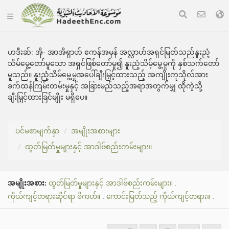
ဟဒီးဆ်:
အို- အာအိရှာဟ် ဧကန်အမှန် အလ္လာဟ်အရှင်မြတ်သည်နူးညံ့
သိမ်မွေ့တော်မူသော အရှင်ဖြစ်တော်မူ၍ နူးညံ့သိမ့်မွေ့မှုကို နှစ်သက်တော်
မူသည်။ နူးညံ့သိမ်မွေ့မှုအပေါ်ချီးမြှင့်ထားသည့် အကျိုးကုသိုလ်အား
ခက်ထန်ကြမ်းတမ်းမှုနှင့် အခြားမည်သည့်အရာအတွက်မျှ ထိုကဲ့သို့
ချီးမြှင့်ထားခြင်မျိုး မရှိပေ။
ပင်မစာမျက်နှာ
အမျိုးအစားများ
ထွတ်မြတ်မှုများနှင့် အာဒါဗ်စည်းကမ်းများ။
အမျိုးအစား:
ထွတ်မြတ်မှုများနှင့် အာဒါဗ်စည်းကမ်းများ။
.
ကိုယ်ကျင့်တရားဆိုင်ရာ ဖိကဟ်။
.
ကောင်းမြတ်သည့် ကိုယ်ကျင့်တရား။
.