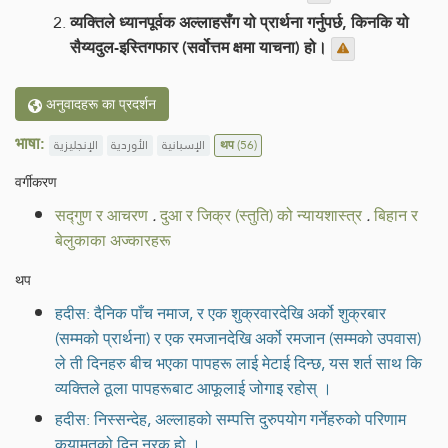
व्यक्तिले ध्यानपूर्वक अल्लाहसँग यो प्रार्थना गर्नुपर्छ, किनकि यो
सैय्यदुल-इस्तिगफार (सर्वोत्तम क्षमा याचना) हो।
अनुवादहरू का प्रदर्शन
भाषा:
الإنجليزية
الأوردية
الإسبانية
थप
(56)
वर्गीकरण
सद्गुण र आचरण
.
दुआ र जिक्र (स्तुति) को न्यायशास्त्र
.
बिहान र
बेलुकाका अज्कारहरू
थप
हदीस: दैनिक पाँच नमाज, र एक शुक्रवारदेखि अर्को शुक्रबार
(सम्मको प्रार्थना) र एक रमजानदेखि अर्को रमजान (सम्मको उपवास)
ले ती दिनहरु बीच भएका पापहरू लाई मेटाई दिन्छ, यस शर्त साथ कि
व्यक्तिले ठूला पापहरूबाट आफूलाई जोगाइ रहोस् ।
हदीस: निस्सन्देह, अल्लाहको सम्पत्ति दुरुपयोग गर्नेहरुको परिणाम
कयामतको दिन नरक हो ।