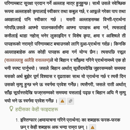
परिणामबाट सुरक्षा प्रदान गर्ने अल्लाह मात्र हुनुहुन्छ। साथै उसले स्वेच्छिक
रूपमा अल्लाहको कृपालाई स्वीकार तथा कबुल गर्छ, र आफूले गरेका पाप तथा
अवज्ञालाई पनि स्वीकार गर्छ । यसरी अल्लाहसमक्ष विन्ती-प्रार्थना
गरेपछि,उसले आफ्नो पालनकर्तासँग आफ्ना पापहरू क्षमा गर्न, त्यसलाई
कसैलाई थाहा नहोस् भनेर लुकाइदिन र विशेष कृपा, क्षमा र आशिषले ती
पापहरूको नराम्रो परिणामबाट बचाउनको लागि दुआ-प्रार्थना गर्दछ। किनकि
अल्लाहबाहेक अरू कोही पापहरू क्षमा गर्न योग्य छैन। त्यसपछि रसूल
(सल्लल्लाहु अलैहि वसल्लम)
ले यो बिहान र साँझमा गरिने प्रार्थनामध्ये एक हो
भनी स्पष्ट पार्नुभयो। जसले बिहान अर्थात् सूर्योदयदेखि जुहरसम्मको समयमा
यसको अर्थ बुझेर पूर्ण विश्वास र दृढताका साथ यो प्रार्थना गर्छ र त्यसै दिन
उसको मृत्यु हुन्छ भने ऊ स्वर्गमा प्रवेश गर्नेछ। त्यसैगरी, जसले राती अर्थात्
साँझ सूर्यास्तदेखि फज्रसम्मको समयमा यसलाई पढ्छ र बिहान अघि नै मृत्यु
भयो भने ऊ स्वर्गमा प्रवेश गर्नेछ ।
हदीसका केही फाइदाहरू
इस्तिग्फार (क्षमायाचना गरिने प्रार्थना) का शब्दहरू फरक-फरक
छन् र केही शब्दहरू अरू भन्दा राम्रा छन् ।