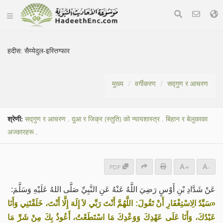
हदीस:
सैय्येदुल-इस्तिग्फार
मुख्य
वर्गीकरण
सद्गुण र आचरण
श्रेणी:
सद्गुण र आचरण
.
दुआ र जिक्र (स्तुति) को न्यायशास्त्र
.
बिहान र बेलुकाका
अज्कारहरू
.
PDF
+
-
عَنْ شَدَّادِ بْنِ أَوْسٍ رَضِيَ اللَّهُ عَنْهُ عَنِ النَّبِيِّ صَلَّى اللهُ عَلَيْهِ وَسَلَّمَ:
«سَيِّدُ الِاسْتِغْفَارِ أَنْ تَقُولَ: اللَّهُمَّ أَنْتَ رَبِّي لاَ إِلَهَ إِلَّا أَنْتَ، خَلَقْتَنِي وَأَنَا
عَبْدُكَ، وَأَنَا عَلَى عَهْدِكَ وَوَعْدِكَ مَا اسْتَطَعْتُ، أَعُوذُ بِكَ مِنْ شَرِّ مَا