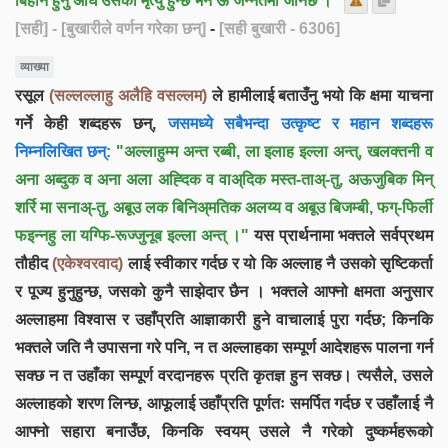
बिहान हुनु अघि उसको मृत्यु हुन्छ भने ऊ जन्नतमा जानेछ ।"
[सही]
- [बुखारीले वर्णन गरेका छन्]
-
[सही बुखारी - 6306]
व्याख्या
रसूल
(सल्लल्लाहु अलैहि वसल्लम)
ले हामीलाई बताउँनु भयो कि क्षमा याचना
गर्ने केही शब्दहरू छन्,
जसमध्ये सबैभन्दा उत्कृष्ट र महान शब्दहरू
निम्नलिखित छन्:
"अल्लाहुम्म अन्त रब्बी, ला इलाह इल्ला अन्त्, खलक्तनी व
अना अब्दुक व अना अला अह्दिक व वाअ्दिक मस्त-ताअ्-तु, अऊजुबिक मिन्
शर्रि मा सनाअ्-तु, अबूउ लक बिनिअ्मतिक अलय्य व अबूउ बिजम्बी, फग्-फिर्ली
फइन्नहु ला यग्फि-रूज्जुनूब इल्ला अन्त् ।"
यस प्रार्थनामा भक्तले सर्वप्रथम
तौहीद
(एकेश्वरवाद)
लाई स्वीकार गर्दछ र यो कि अल्लाह नै उसको सृष्टिकर्ता
र पूज्य हुनुहुन्छ, जसको कुनै साझेदार छैन । भक्तले आफ्नो क्षमता अनुसार
अल्लाहमा विश्वास र उहाँप्रति आज्ञाकारी हुने वाचालाई पुरा गर्दछ; किनकि
भक्तले जति नै उपासना गरे पनि, न त अल्लाहका सम्पूर्ण आदेशहरू पालना गर्न
सक्छ न त उहाँका सम्पूर्ण वरदानहरू प्रति कृतज्ञ हुन सक्छ। त्यसैले, उसले
अल्लाहको शरण लिन्छ, आफूलाई उहाँप्रति पूर्णतः समर्पित गर्दछ र उहाँलाई नै
आफ्नो सहारा बनाउँछ, किनकि स्वयम् उसले नै गरेको दुष्कर्महरूको