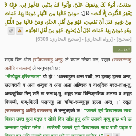
صَنَعْتُ، أَبُوءُ لَكَ بِنِعْمَتِكَ عَلَيَّ، وَأَبُوءُ لَكَ بِذَنْبِي فَاغْفِرْ لِي، فَإِنَّهُ لاَ
يَغْفِرُ الذُّنُوبَ إِلَّا أَنْتَ»
قَالَ:
«وَمَنْ قَالَهَا مِنَ النَّهَارِ مُوقِنًا بِهَا، فَمَاتَ
مِنْ يَوْمِهِ قَبْلَ أَنْ يُمْسِيَ، فَهُوَ مِنْ أَهْلِ الجَنَّةِ، وَمَنْ قَالَهَا مِنَ اللَّيْلِ
.
وَهُوَ مُوقِنٌ بِهَا، فَمَاتَ قَبْلَ أَنْ يُصْبِحَ، فَهُوَ مِنْ أَهْلِ الجَنَّةِ»
] - [رواه البخاري] - [صحيح البخاري: 6306]
صحيح
[
المزيــد ...
शद्दाद बिन औस
(रजियल्लाहु अन्हु)
ले बयान गरेका छन्, रसूल
(सल्लल्लाहु
अलैहि वसल्लम)
ले भन्नुभएको छ :
"सैय्येदुल-इस्तिग्फार"
यो हो : ‘अल्लाहुम्म अन्त रब्बी, ला इलाह इल्ला अन्त्,
खलक्तनी व अना अब्दुक व अना अला अह्दिक व वाअ्दिक मस्त-ताअ्-तु,
अऊजुबिक मिन् शर्रि मा सनाअ्-तु, अबूउ लक बिनिअ्मतिक अलय्य व अबूउ
बिजम्बी, फग्-फिर्ली फइन्नहु ला यग्फि-रूज्जुनूब इल्ला अन्त् ।’ रसूल
(सल्लल्लाहु अलैहि वसल्लम)
ले भन्नुभएको छ :
"जसले पूर्ण विश्वासका साथ
बिहान उक्त दुआ पढ्छ र सोही दिन साँझ हुनु अघि उसको मृत्यु हुन्छ भने ऊ
जन्नतमा प्रवेश गर्नेछ । त्यसैगरी जसले पूर्ण विश्वासका साथ राती पढ्छ र