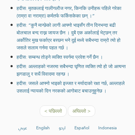
हदीस: मृतकलाई गालीगलौज नगर, किनकि उनीहरू पहिले गरेका
(राम्रा वा नराम्रा) कर्मतर्फ फर्किसकेका छन् ।”
हदीस: “कुनै मान्छेको लागी आफ्नो भाइसँग तीन दिनभन्दा बढी
बोलचाल बन्द राख्न जायज छैन । दुबै एक अर्कालाई भेट्छन् तर
अर्कोतिर मुख फर्काएर बस्छन भने दुई मध्ये सबैभन्दा राम्रो त्यो हो
जसले सलाम गर्नमा पहल गर्छ ।
हदीस: सम्बन्ध तोड्ने व्यक्ति स्वर्गमा प्रवेश गर्ने छैन ।
हदीस: अल्लाहको नजरमा सबैभन्दा घृणित व्यक्ति त्यो हो जो अत्यन्त
झगडालु र सधैं विवादमा रहन्छ ।
हदीस: जसले आफ्नो भाइको इज्जत र मर्यादाको रक्षा गर्छ, अल्लाहले
उसलाई न्यायको दिन नरकको आगोबाट बचाउनुहुनेछ ।
< पछिल्लो
अघिल्लो >
عربي
English
اردو
Español
Indonesia