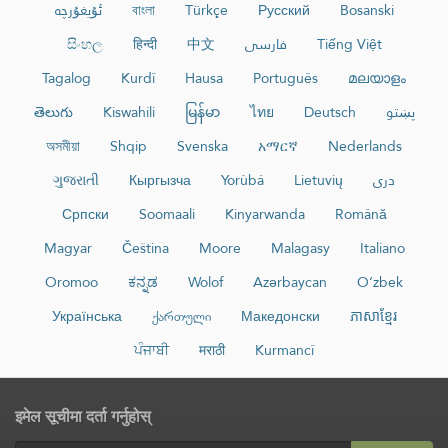
ئۇيغۇرچە
বাংলা
Türkçe
Русский
Bosanski
සිංහල
हिन्दी
中文
فارسی
Tiếng Việt
Tagalog
Kurdî
Hausa
Português
മലയാളം
తెలుగు
Kiswahili
မြန်မာ
ไทย
Deutsch
پښتو
অসমীয়া
Shqip
Svenska
አማርኛ
Nederlands
ગુજરાતી
Кыргызча
Yorùbá
Lietuvių
دری
Српски
Soomaali
Kinyarwanda
Română
Magyar
Čeština
Moore
Malagasy
Italiano
Oromoo
ಕನ್ನಡ
Wolof
Azərbaycan
O‘zbek
Українська
ქართული
Македонски
ភាសាខ្មែរ
ਪੰਜਾਬੀ
मराठी
Kurmancî
इमेल सूचीमा दर्ता गर्नुहोस्