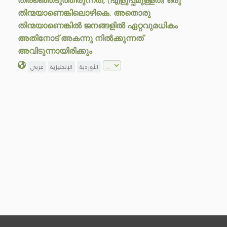
തിരഞ്ഞെടുത്തിരുന്നത്; (എളുപ്പമുള്ളത്) ഒരു
തിന്മയാണെങ്കിലൊഴികെ. അതൊരു
തിന്മയാണെങ്കിൽ ജനങ്ങളിൽ ഏറ്റവുമധികം
അതിനോട് അകന്നു നിൽക്കുന്നത്
അവിടുന്നായിരിക്കും
الأوردية
الإنجليزية
عربي