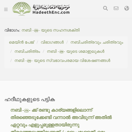
വിഭാഗം:
നബി -ﷺ- യുടെ സഹനശക്തി
മെയിൻ പേജ്
വിഭാഗങ്ങൾ
നബിചരിത്രവും ചരിത്രവും
നബിചരിത്രം
നബി -ﷺ- യുടെ ശമാഇലുകൾ
നബി -ﷺ- യുടെ സ്വഭാവപരമായ വിശേഷണങ്ങൾ
ഹദീഥുകളുടെ പട്ടിക
നബി -ﷺ- ക്ക് രണ്ടു കാര്യങ്ങളിലൊന്ന്
തിരഞ്ഞെടുക്കേണ്ടി വന്നാൽ അവിടുന്ന് അതിൽ
ഏറ്റവും എളുപ്പമുള്ളതായിരുന്നു