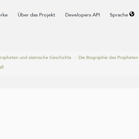
rke
Über das Projekt
Developers API
Sprache
 Propheten und islamische Geschichte
Die Biographie des Propheten
aß