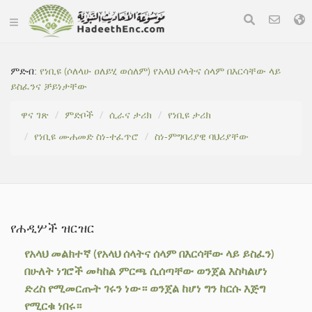
ምድብ:
የነቢዩ (ሶለላሁ ዐለይሂ ወሰለም) የአላህ ሶላትና ሰላም በእርሳቸው ላይ
ይስፈንና ቻይነታቸው
ዋና ገጽ
ምድቦች
ሲራና ታሪክ
የነቢዩ ታሪክ
የነቢዩ ሙሐመድ ስነ-ተፈጥሮ
ስነ-ምግባሪያዊ ባህሪያቸው
የሐዲሦች ዝርዝር
የአላህ መልክተኛ (የአላህ ሰላትና ሰላም በእርሳቸው ላይ ይስፈን)
በሁለት ነገሮች መካከል ምርጫ ሲሰጣቸው ወንጀል እስካልሆነ
ድረስ የሚመርጡት ገሩን ነው። ወንጀል ከሆነ ግን ከርሱ እጅግ
የሚርቁ ነበሩ።