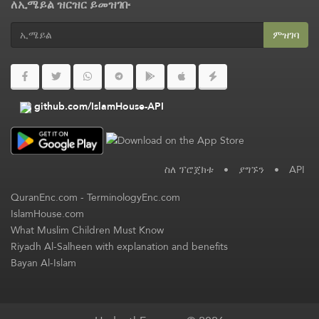
ለኢሜይል ዝርዝር ይመዝገቡ
ምዝገባ
github.com/IslamHouse-API
ስለ ፕሮጀክቱ
•
ያግኙን
•
API
QuranEnc.com
-
TerminologyEnc.com
IslamHouse.com
What Muslim Children Must Know
Riyadh Al-Salheen with explanation and benefits
Bayan Al-Islam