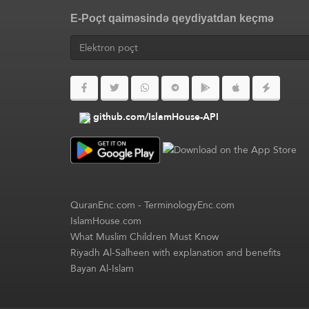
E-Poçt qaiməsində qeydiyatdan keçmə
github.com/IslamHouse-API
QuranEnc.com
-
TerminologyEnc.com
IslamHouse.com
What Muslim Children Must Know
Riyadh Al-Salheen with explanation and benefits
Bayan Al-Islam