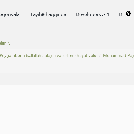
eqoriyalar
Layihə haqqında
Developers API
Dil
limliyi
Peyğəmbərin (sallallahu aleyhi və səlləm) həyat yolu
Muhamməd Peyğəm