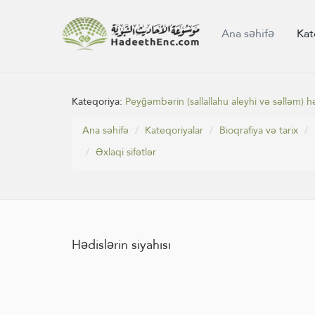
Ana səhifə
Kat
Kateqoriya:
Peyğəmbərin (sallallahu aleyhi və səlləm) hə
Ana səhifə
Kateqoriyalar
Bioqrafiya və tarix
Əxlaqi sifətlər
Hədislərin siyahısı