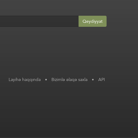
Qeydiyyat
Layihə haqqında
•
Bizimlə əlaqə saxla
•
API