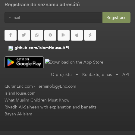
Registrace do seznamu adresátů
Registrace
github.com/IslamHouse-API
O projektu
•
Kontaktujte nás
•
API
QuranEnc.com
-
TerminologyEnc.com
IslamHouse.com
What Muslim Children Must Know
Riyadh Al-Salheen with explanation and benefits
Bayan Al-Islam