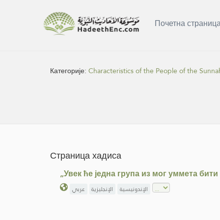
Почетна страниц
Категорије:
Characteristics of the People of the Sun
Страница хадиса
„Увек ће једна група из мог уммета бити
عربي
الإنجليزية
الإندونيسية