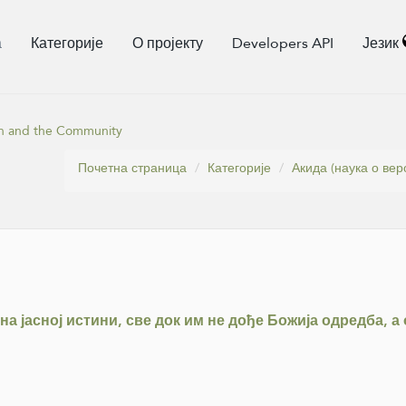
а
Категорије
О пројекту
Developers API
Језик
nah and the Community
Почетна страница
Категорије
Акида (наука о вер
 на јасној истини, све док им не дође Божија одредба, а