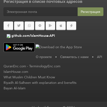
Регистрация в списке почтовых адресов
Регистрация
github.com/IslamHouse-API
О проекте
•
Свяжитесь с нами
•
API
QuranEnc.com
-
TerminologyEnc.com
IslamHouse.com
What Muslim Children Must Know
Riyadh Al-Salheen with explanation and benefits
Bayan Al-Islam