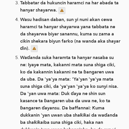
Tabbatar da hukuncin haramci na har abada ta
hanyar shayarwa.
Wasu hadisan daban, sun yi nuni akan cewa
haramci ta hanyar shayarwa yana tabbata ne
da shayarwa biyar sanannu, kuma su zama a
cikin shekara biyun farko (na wanda aka shayar
ɗin).
Waɗanda suka haramta ta hanyar nasaba su
ne: Iyaye mata, kakanni mata suna shiga ciki,
ko da kakannin kakanni ne ta ɓangaren uwa
da uba. Da 'ya'ya mata: 'Ya'yan 'ya'ya mata
suna shiga ciki, da 'ya'yan 'ya'ya ko sunyi nisa.
Da 'yan uwa mata: Duk ɗaya ne shin sun
kasance ta ɓangaren uba da uwa ne, ko ta
ɓangaren ɗayansu. Da baffannai: Kuma
dukkanin 'yan uwan uba shaƙiƙai da waɗanda
ba shaƙiƙaiba suna shiga ciki, haka nan