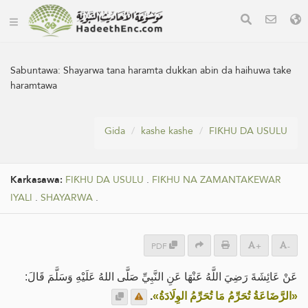
Sabuntawa:
Shayarwa tana haramta dukkan abin da haihuwa take
haramtawa
Gida
kashe kashe
FIƘHU DA USULU
Karkasawa:
FIƘHU DA USULU
.
FIƘHU NA ZAMANTAKEWAR
IYALI
.
SHAYARWA
.
PDF
+
-
عَنْ عَائِشَةَ رَضِيَ اللَّهُ عَنْهَا عَنِ النَّبِيِّ صَلَّى اللهُ عَلَيْهِ وَسَلَّمَ قَالَ:
.
«الرَّضَاعَةُ تُحَرِّمُ مَا تُحَرِّمُ الوِلَادَةُ»