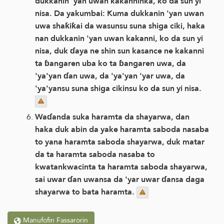
dukkanin 'yan uwan kakanninka, ko da sun yi
nisa. Da yakumbai: Kuma dukkanin 'yan uwan
uwa shaƙiƙai da wasunsu suna shiga ciki, haka
nan dukkanin 'yan uwan kakanni, ko da sun yi
nisa, duk ɗaya ne shin sun kasance ne kakanni
ta ɓangaren uba ko ta ɓangaren uwa, da
'ya'yan ɗan uwa, da 'ya'yan 'yar uwa, da
'ya'yansu suna shiga cikinsu ko da sun yi nisa.
Waɗanda suka haramta da shayarwa, dan
haka duk abin da yake haramta saboda nasaba
to yana haramta saboda shayarwa, duk matar
da ta haramta saboda nasaba to
kwatankwacinta ta haramta saboda shayarwa,
sai uwar ɗan uwansa da 'yar uwar ɗansa daga
shayarwa to bata haramta.
Manufofin Fassarorin