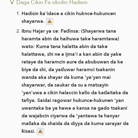
Daga Cikin Fa idodin Hadisin
Hadisin ƙa'idace a cikin huknce-hukuncen
shayarwa.
Ibnu Hajar ya ce: Faɗinsa: (Shayarwa tana
haramta abin da haihuwa take haramtawa)
wato: Kuma tana halatta abin da take
halattawa, shi ne a ijma'i a kan abin da yake
rataye da haramcin aure da abubuwan da ke
biye da shi, da yaɗuwar haramci tsakanin
wanda aka shayar da kuma 'ya'yan mai
shayarwar, da saukar da su a matsayin
'yan'uwa a cikin halaccin kallo da kaɗaitaka da
tafiya. Saidai ragowar hukunce-hukunen 'yan
uwantaka ba ya hawa a kansa na gado tsakani
da wajabcin ciyarwa da 'yantawa ta hanyar
mallaka da shaida da diyya da kuma sarayar da
ƙisasi.