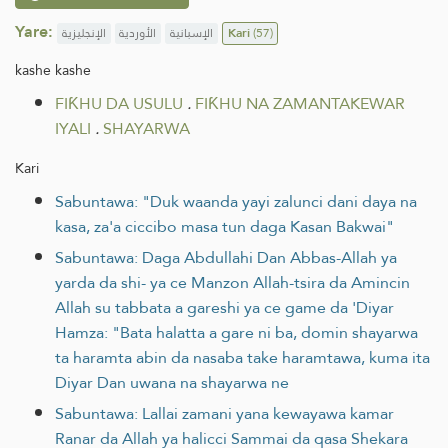
Yare:
الإنجليزية
الأوردية
الإسبانية
Kari
(57)
kashe kashe
FIƘHU DA USULU
.
FIƘHU NA ZAMANTAKEWAR
IYALI
.
SHAYARWA
Kari
Sabuntawa: "Duk waanda yayi zalunci dani daya na
kasa, za'a ciccibo masa tun daga Kasan Bakwai"
Sabuntawa: Daga Abdullahi Dan Abbas-Allah ya
yarda da shi- ya ce Manzon Allah-tsira da Amincin
Allah su tabbata a gareshi ya ce game da 'Diyar
Hamza: "Bata halatta a gare ni ba, domin shayarwa
ta haramta abin da nasaba take haramtawa, kuma ita
Diyar Dan uwana na shayarwa ne
Sabuntawa: Lallai zamani yana kewayawa kamar
Ranar da Allah ya halicci Sammai da qasa Shekara