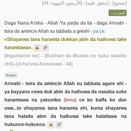
] - [متفق عليه] - [الأربعون النووية: 44]
صحيح
[
المزيــد ...
Daga Nana A'isha - Allah Ya yarda da ita - daga Annabi -
tsira da amincin Allah su tabbata a greshi -
ya ce:
«Shayarwa tana haramta dukkan abin da haihuwa take
haramtawa»
.
[Ingantacce ne]
- [Bukhari da Muslim ne suka rawaito
shi]
-
[Arba’una Annawawi - 44]
Bayani
Annabi - tsira da amincin Allah su tabbata agare shi -
ya bayyana cewa duk abin da haihuwa da nasaba suke
haramtawa na yakumbo
(Inna)
ce ko baffa ko ɗan
uwa...to shayarwa tana haramta shi, kuma shayarwa
tana halatta abin da haihuwa take halattawa na
hukunce-hukunce.