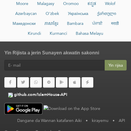
Moore
Malagasy
Oromoo
ಕನ್ನಡ
Wolof
Azərbaycan
O‘zbek
Українська
ქართული
Македонски
ភាសាខ្មែរ
Bambara
ਪੰਜਾਬੀ
मराठी
Kirundi
Kurmancî
Bahasa Melayu
Yin Rijista a jerin Sunayen akwatin sakonni
Yin rijisa
github.com/IslamHouse-API
Dangane da Wannan katafaren Aiki
•
kirayemu
•
API