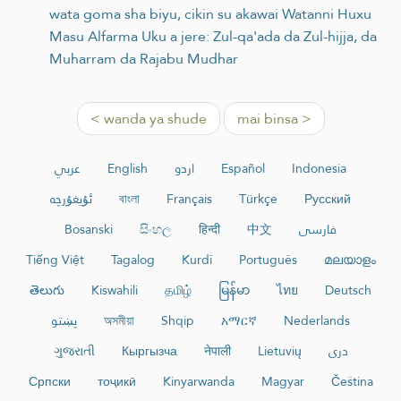
wata goma sha biyu, cikin su akawai Watanni Huxu
Masu Alfarma Uku a jere: Zul-qa'ada da Zul-hijja, da
Muharram da Rajabu Mudhar
< wanda ya shude
mai binsa >
عربي
English
اردو
Español
Indonesia
ئۇيغۇرچە
বাংলা
Français
Türkçe
Русский
Bosanski
සිංහල
हिन्दी
中文
فارسی
Tiếng Việt
Tagalog
Kurdî
Português
മലയാളം
తెలుగు
Kiswahili
தமிழ்
မြန်မာ
ไทย
Deutsch
پښتو
অসমীয়া
Shqip
አማርኛ
Nederlands
ગુજરાતી
Кыргызча
नेपाली
Lietuvių
دری
Српски
тоҷикӣ
Kinyarwanda
Magyar
Čeština