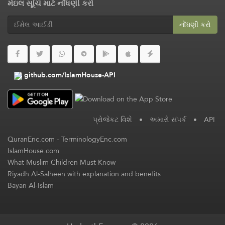
મેઇલ સૂચિ માટે નોંધણી કરો
નોંધણી કરો
github.com/IslamHouse-API
પ્રોજેકટ વિશે
•
અમારો સંપર્ક
•
API
QuranEnc.com
-
TerminologyEnc.com
IslamHouse.com
What Muslim Children Must Know
Riyadh Al-Salheen with explanation and benefits
Bayan Al-Islam