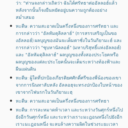
ว่า: “ท่านจงกล่าวเถิดว่า ฉันได้ศรัทธาต่ออัลลอฮ์แล้ว
หลังจากนั้นก็จงยืนหยัดอยู่บนความถูกต้องอย่าง
สม่ำเสมอ
หะดีษ: ความสะอาดเป็นครึ่งหนึ่งของการศรัทธา และ
การกล่าวว่า "อัลหัมดุลิลลาฮ์" (การสรรเสริญเป็นขอ
งอัลลอฮ์) ผลบุญของมันจะเต็มตาชั่งในวันกิยามะฮ์ และ
การกล่าวว่า "ซุบหานัลลอฮ์" (มหาบริสุทธิ์แห่งอัลลอฮ์)
และ "อัลหัมดุลิลลาฮ์" ผลบุญของทั้งสองประโยคหรือ
ผลบุญของแต่ละประโยคนั้นจะเต็มระหว่างท้องฟ้าและ
ผืนแผ่นดิน
หะดีษ: ผู้ใดที่ปกป้องเกียรติยศศักดิ์ศรีของพี่น้องของเขา
จากการนินทาลับหลัง อัลลอฮฺจะทรงปกป้องใบหน้าของ
เขาจากไฟนรกในวันกิยามะฮฺ
หะดีษ: ความสะอาดเป็นครึ่งหนึ่งของการศรัทธา
หะดีษ: การละหมาดห้าเวลา และระหว่างวันศุกร์หนึ่งไป
ยังอีกวันศุกร์หนึ่ง และระหว่างเราะมะฎอนหนึ่งไปยังอีก
เราะมะฎอนหนึ่ง จะลบล้างความผิดในช่วงระยะเวลา