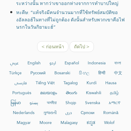
ระหว่างนั้น หากว่าเขาออกห่างจากการทำบาปใหญ่
หะดีษ: “แท้จริงมีคนจำนวนมากที่ใช้ทรัพย์สมบัติขอ
งอัลลอฮ์ในทางที่ไม่ถูกต้อง ดังนั้นสำหรับพวกเขาคือไฟ
นรกในวันกิยามะฮ์”
< ก่อนหน้า
ถัดไป >
عربي
English
اردو
Español
Indonesia
বাংলা
Türkçe
Русский
Bosanski
සිංහල
हिन्दी
中文
فارسی
Tiếng Việt
Tagalog
Kurdî
Hausa
Português
മലയാളം
తెలుగు
Kiswahili
தமிழ்
မြန်မာ
پښتو
অসমীয়া
Shqip
Svenska
አማርኛ
Nederlands
ગુજરાતી
دری
Српски
Română
Magyar
Moore
Malagasy
ಕನ್ನಡ
Wolof