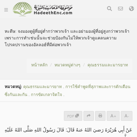
หะดีษ:
จงมองดูผู้ที่อยู่ต่ำกว่าพวกเจ้า และอย่ามองผู้ที่อยู่สูงกว่าพวกเจ้า
เพราะการทำเช่นนั้นจะช่วยป้องกันไม่ให้พวกเจ้าดูแคลนความ
โปรดปรานของอัลลอฮ์ที่มีต่อพวกเจ้า
หน้าหลัก
หมวดหมู่​ต่างๆ
คุณธรรมและมารยาท
หมวดหมู่​:
คุณธรรมและมารยาท
.
การใช้คำพูดที่สุภาพและการตักเตือน
ซึ่งกันและกัน
.
การขัดเกลาจิตใจ
.
PDF
+
-
عَنْ أَبِي هُرَيْرَةَ رَضيَ اللهُ عنهُ قَالَ: قَالَ رَسُولُ اللهِ صَلَّى اللهُ عَلَيْهِ