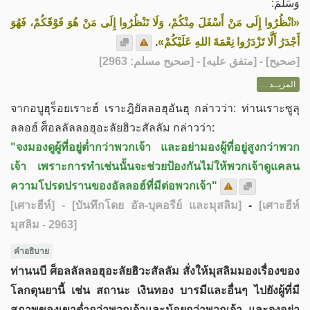
وَسَلَّمَ:
«انْظُرُوا إِلَى مَنْ أَسْفَلَ مِنْكُمْ، وَلَا تَنْظُرُوا إِلَى مَنْ هُوَ فَوْقَكُمْ، فَهُوَ
.
أَجْدَرُ أَلَّا تَزْدَرُوا نِعْمَةَ اللهِ عَلَيْكُمْ»
] - [متفق عليه] - [صحيح مسلم: 2963]
صحيح
[
المزيــد ...
จากอบูฮุร็อยเราะฮ์ เราะฎิยัลลอฮุอันฮุ กล่าวว่า: ท่านเราะซูลุ
ลลอฮ์ ศ็อลลัลลอฮุอะลัยฮิวะสัลลัม กล่าวว่า:
"จงมองดูผู้ที่อยู่ต่ำกว่าพวกเจ้า และอย่ามองผู้ที่อยู่สูงกว่าพวก
เจ้า เพราะการทำเช่นนั้นจะช่วยป้องกันไม่ให้พวกเจ้าดูแคลน
ความโปรดปรานของอัลลอฮ์ที่มีต่อพวกเจ้า"
[เศาะฮีห์]
- [บันทึกโดย อัล-บุคอรีย์ และมุสลิม]
-
[เศาะฮีห์
มุสลิม - 2963]
คำอธิบาย​
ท่านนบี ศ็อลลัลลอฮุอะลัยฮิวะสัลลัม สั่งให้มุสลิมมองเรื่องของ
โลกดุนยานี้ เช่น สถานะ เงินทอง บารมีและอื่นๆ ไปยังผู้ที่มี
สภาพของเขาต่ำกว่าพวกเจ้าและน้อยกว่าพวกเจ้า และจงอย่า