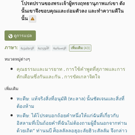
โปรดปรานของพระเจ้าผู้ทรงฤทธานุภาพแก่เขา ดัง
นั้นเขาจึงขอบคุณและถ่อมตัวลง และทำความดีใน
นั้น
ดูการแปล
ภาษา:
الإنجليزية
الأوردية
الإسبانية
เพิ่มเติม
(43)
หมวดหมู่​ต่างๆ
คุณธรรมและมารยาท
.
การใช้คำพูดที่สุภาพและการ
ตักเตือนซึ่งกันและกัน
.
การขัดเกลาจิตใจ
เพิ่มเติม
หะดีษ: แท้จริงสิ่งที่อนุมัติ (หะลาล) นั้นชัดเจนและสิ่งที่
ต้องห้าม
หะดีษ: ได้โปรดบอกถ้อยคำหนึ่งให้แก่ฉันที่เกี่ยวกับ
อิสลามที่เป็นถ้อยคำที่ฉันไม่ต้องถามผู้อื่นนอกจากท่าน
ด้วยเถิด” ท่านนบี ศ็อลลัลลอฮุอะลัยฮิวะสัลลัม จึงกล่าว