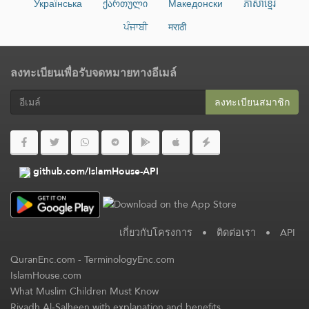
Українська
ქართული
Македонски
ភាសាខ្មែរ
ਪੰਜਾਬੀ
मराठी
ลงทะเบียนเพื่อรับจดหมายทางอีเมล์
ลงทะเบียนสมาชิก​
github.com/IslamHouse-API
เกี่ยวกับโครงการ
•
ติดต่อเรา
•
API
QuranEnc.com
-
TerminologyEnc.com
IslamHouse.com
What Muslim Children Must Know
Riyadh Al-Salheen with explanation and benefits