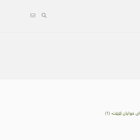
خوایان لێبێت- (1)