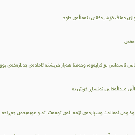
ازی دەنگ خۆشیەکانى بنەماڵەی داود
ەکەن
نى ئاسمانى بۆ کرایەوە، وحەفتا هەزار فریشتە ئامادەى جەنازەکەى بوون
اڵی منداڵەکانى ئەنساڕ خۆش بە
وخاوەن ئەمانەت وسپاردەی ئێمە -ئەی ئومەت- ئەبو عوبەیدەى جەڕاحە