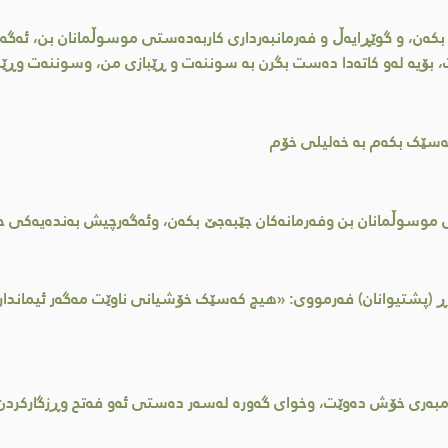
بکەن، و گوێڕایەڵ و فەرمانبەرداری کاربەدەستی موسوڵمانان بن، ئەگە
، بۆیە لەو کاتەدا دەست بگرن بە سوننەت و ڕێبازی من، وسوننەت وڕێ
ەسێک بکەم بە خەلیلی خۆم
ی موسوڵمانان بن وفەرمانەکان جێبەجێ بکەن، وئەگەرچیش بەندەیەکی
ڕ (پشتیوانان) فەرمووی: «هیچ کەسێک خۆشیانی ناوێت مەگەر ئیماندار
مبەری خۆش دەوێت، وخوای گەورە لەسەر دەستی ئەو فەتح وڕزگارکردن 