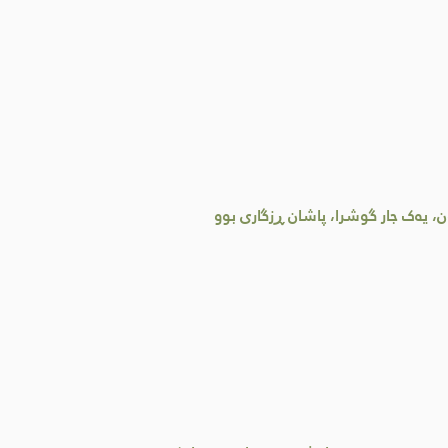
، یەک جار گوشرا، پاشان ڕزگاری بوو