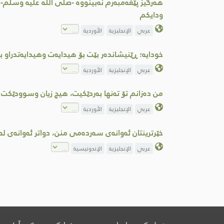
هەرگیز پێغەمبەرم نەبینووە -صلى اللە علیە وسلم- 
ودایکم
عربي
الإنجليزية
الأوردية
خودایە؛ ڕێنیشاندەر بێت بۆ هیدایەت وهیدایەتدراو
عربي
الإنجليزية
الأوردية
من دەزانم تۆ تەنها بەردێکیت، هیچ زیان وسوودێکت ن
عربي
الإنجليزية
الأوردية
خێرترینتان ئەوانەی سەردەمی منن، دواتر ئەوانەی لە 
عربي
الإنجليزية
الإندونيسية