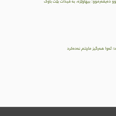
 دەیفەرموو: بیهاوێژە، بە فیدات بێت باوک
؛ ئەوا هەرگیز ماچتم نەدەکرد