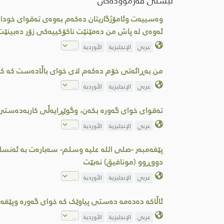
لیستی فەرموودەکان
وەسییەت وئامۆژگاریتان دەكەم بەوەی تەقوای خودا 
ئەوەی لە پاش من دەمێنێت ناكۆكییەكی زۆر دەبینێت
عربي
الإنجليزية
الأوردية
من بەڕائەتی خۆم دەکەم لای خوای باڵادەست کە ک
عربي
الإنجليزية
الأوردية
تەقواى خواى گەورە بکەن، وگوێڕایەڵی کاربەدەست
عربي
الإنجليزية
الأوردية
پێغەمبەر -صلى الله علیه وسلم- سەبارەت بە ئەنسا
دووڕوو (مونافیق) نەبێت
عربي
الإنجليزية
الأوردية
ئاڵاکە دەدەمە دەستی پیاوێک کە خوای گەورە وپێغە
عربي
الإنجليزية
الأوردية