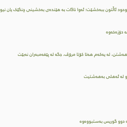
وحود ئاڵتون ببەخشێت؛ ئەوا ناگات بە هێندەی بەخشینی چنگێک یان نیو
ە دۆزەخەوە
ەشتن، لە یەکەم هەتا کۆتا مرۆڤ، جگە لە پێغەمبەران نەبێت
ڵکو لە ئەهلی بەهەشتیت
ە دوو گوریس بەستبووەوە