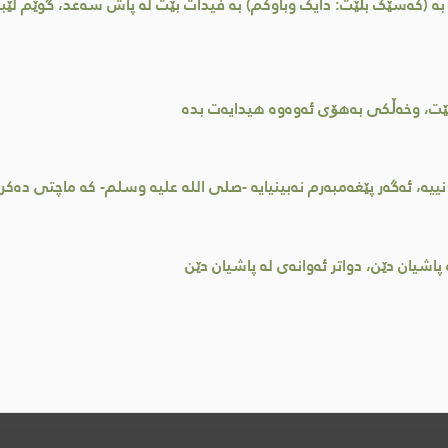
بە (کەسێک بڵێت: دایک وباوکم) بە فیدات بێت لە پاش سەعد، گوێم لێبوو
 بێت، وخەڵکی بەهۆی ئەوەوە هیدایەت بدە
ییە، ئەگەر پێغەمبەرم نەبینیایە -صلى اللە علیە وسلم- کە ماچتی دەکرد
پاشیان دێن، دواتر ئەوانەی لە پاشیان دێن