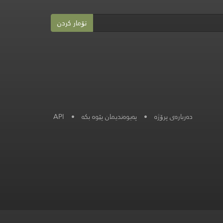
تۆمار کردن
دەربارەی پرۆژە
•
په‌یوه‌ندیمان پێوه‌ بكه‌
•
API