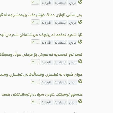
عربي
الإنجليزية
الأوردية
بەڕاستی ئاوازی دەنگ خۆشیەکت پێبەخشراوە لە ئاو
عربي
الإنجليزية
الأوردية
ئایا شەرم نەکەم لە پیاوێک؛ فریشتەکان شەرمی لێد
عربي
الإنجليزية
الأوردية
ئەمە ئەو کەسەیە کە عەرش بۆ مردنی جوڵا، ودەرگاکا
عربي
الإنجليزية
الأوردية
خوای گەورە لە ئەنساڕ، ومنداڵەکانی ئەنساڕ، ومند
عربي
الإنجليزية
الأوردية
هەموو ئومەتێک خاوەن سپاردە وئەمانەتێکی هەیە، 
عربي
الإنجليزية
الأوردية