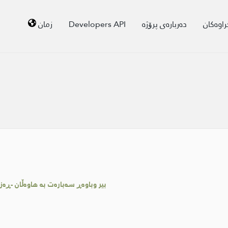
راوەکان
دەربارەی پرۆژە
Developers API
زمان
بیر وباوەڕ سەبارەت بە هاوەڵان -ڕەزای 