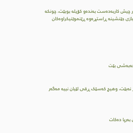
ر چیش کاربەدەست بەندەو کۆیلە بوبێت، چونكە
بازی جێنشینە ڕاستڕەوە ڕێنموێنیكراوەكان
 حەبەشی بێت
 نەبێت، وهیچ کەسێک ڕقی لێیان نییە مەگەر
بەرپا دەکات