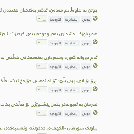
جوێن بە هاوەڵانم مەدەن، ئەگەر یەکێکتان هێندەى ئ
عربي
الإنجليزية
الأوردية
هەرپیاوێک بەشداری بەدر وحودەیبیەی کردبێت؛ ناچێت
عربي
الإنجليزية
الأوردية
ئەم دووانە گەورە وسەرداری بەتەمەکانی خەڵكی بەه
عربي
الإنجليزية
الأوردية
بڕۆ بۆ لای، پێی بڵێ: تۆ لە ئەهلی دۆزەخ نیت، بە
عربي
الإنجليزية
الأوردية
فەرمان بە ئەبوبەکر بکەن پێشنوێژی بۆ خەڵکی بکات
عربي
الإنجليزية
الأوردية
پیاوێک سورەتی -الکهف-ی دەخوێند، وئەسپەکەى ب