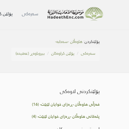
سه‌ره‌كی
پۆلێن ک
پۆلێنکردن:
هاوەڵان -سەحابە-
سه‌ره‌كی
پۆلێن کراوەکان
بیروباوەڕ (عەقیدە)
پۆلێنکردنی لاوەکی
فەزڵی هاوەڵان -ڕەزای خوایان لێبێت- (16)
پلەكانی هاوەڵان -ڕەزای خوایان لێبێت- (4)