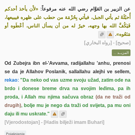
عن الزبير بن العَوَّام رضي الله عنه مرفوعاً:
«لأَن يأخذ أحدكم
أُحبُلَهُ ثم يأتي الجبل، فيأتي بِحُزْمَة من حطب على ظهره فيبيعها،
فَيَكُفَّ الله بها وجهه، خيرٌ له من أن يسأل الناس، أعْطَوه أو
.
مَنَعُوه»
] - [رواه البخاري]
صحيح
[
المزيــد ...
Od Zubejra ibn el-'Avvama, radijallahu 'anhu, prenosi
se da je Allahov Poslanik, sallallahu alejhi ve sellem,
rekao:
"Da neko od vas uzme svoju užad, zatim ode na
brdo i donese breme drva na svojim leđima, pa ih
proda, i Allah mu njima sačuva obraz
(da ne traži od
drugih)
, bolje mu je nego da traži od svijeta, pa mu oni
daju ili mu uskrate."
[Vjerodostojan]
- [Hadis bilježi imam Buhari]
Pojašnjenje