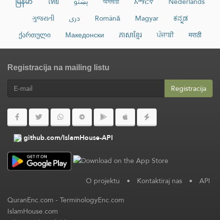
မြန်မာ
ไทย
پښتو
অসমীয়া
አማርኛ
Nederlands
ગુજરાતી
دری
Română
Magyar
ಕನ್ನಡ
ქართული
Македонски
ភាសាខ្មែរ
ਪੰਜਾਬੀ
मराठी
Registracija na mailing listu
Registracija
github.com/IslamHouse-API
O projektu
•
Kontaktiraj nas
•
API
QuranEnc.com
-
TerminologyEnc.com
IslamHouse.com