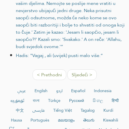
vašim djelima. Nemojte se poslije mene vratiti u
nevjerstvo ubijajući jedni druge. Neka prisutni
saopći odsutnome, možda će neko kome se ovo
saopći biti razboritiji i bolje to shvatiti od onoga koji
to čuje.' Zatim je kazao: 'Jesam li saopćio, jesam li
saopćio?!' Kazali smo: 'Svakako.' A on reče: 'Allahu,
budi svjedok ovome.'“
Hadis: "Vagaj , ali (uvijek) pusti malo više.“
< Prethodni
Sljedeći >
عربي
English
اردو
Español
Indonesia
ئۇيغۇرچە
বাংলা
Türkçe
Русский
සිංහල
हिन्दी
中文
فارسی
Tiếng Việt
Tagalog
Kurdî
Hausa
Português
മലയാളം
తెలుగు
Kiswahili