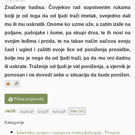
Značenje hadisa: Čovjekov rad sopstvenim rukama
bolji je od toga da od ljudi traži imetak, svejedno dali
mu ili mu uskratili. Onome ko uzme uže, a zatim iziđe na
poljane, pašnjake i šume, pa skupi drva, te ih nosi na
svojim leđima i proda, te na takav način sačuva svoju
čast i ugled i zaštiti svoje lice od poniženja prosidbe,
bolje mu je nego da od ljudi traži, pa da mu oni dadnu
ili uskrate. Traženje od ljudi je vid poniženja, a vjernik je
ponosan i ne dovodi sebe u situaciju da bude ponižen.
Prikaz prijevoda
Jezik:
الإنجليزية
الأوردية
الإسبانية
Više
(36)
Kategorije
Islamsko pravo i njegova metodologija
.
Propisi