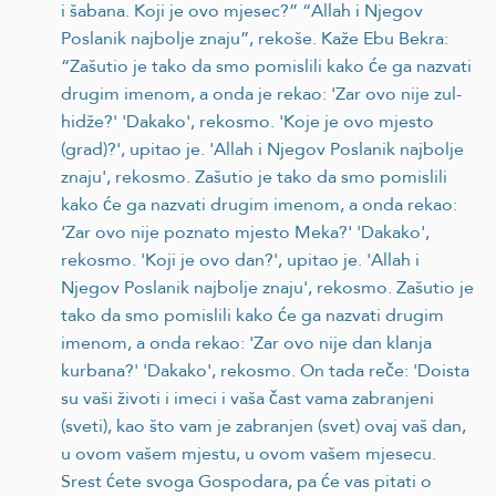
i šabana. Koji je ovo mjesec?” “Allah i Njegov
Poslanik najbolje znaju”, rekoše. Kaže Ebu Bekra:
“Zašutio je tako da smo pomislili kako će ga nazvati
drugim imenom, a onda je rekao: 'Zar ovo nije zul-
hidže?' 'Dakako', rekosmo. 'Koje je ovo mjesto
(grad)?', upitao je. 'Allah i Njegov Poslanik najbolje
znaju', rekosmo. Zašutio je tako da smo pomislili
kako će ga nazvati drugim imenom, a onda rekao:
‘Zar ovo nije poznato mjesto Meka?' 'Dakako',
rekosmo. 'Koji je ovo dan?', upitao je. 'Allah i
Njegov Poslanik najbolje znaju', rekosmo. Zašutio je
tako da smo pomislili kako će ga nazvati drugim
imenom, a onda rekao: 'Zar ovo nije dan klanja
kurbana?' 'Dakako', rekosmo. On tada reče: 'Doista
su vaši životi i imeci i vaša čast vama zabranjeni
(sveti), kao što vam je zabranjen (svet) ovaj vaš dan,
u ovom vašem mjestu, u ovom vašem mjesecu.
Srest ćete svoga Gospodara, pa će vas pitati o