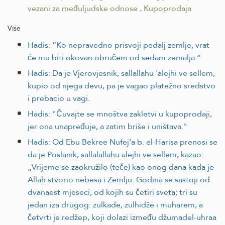
vezani za međuljudske odnose
.
Kupoprodaja
Više
Hadis: “Ko nepravedno prisvoji pedalj zemlje, vrat
će mu biti okovan obručem od sedam zemalja.”
Hadis: Da je Vjerovjesnik, sallallahu 'alejhi ve sellem,
kupio od njega devu, pa je vagao platežno sredstvo
i prebacio u vagi.
Hadis: "Čuvajte se mnoštva zakletvi u kupoprodaji,
jer ona unapređuje, a zatim briše i uništava."
Hadis: Od Ebu Bekree Nufej’a b. el-Harisa prenosi se
da je Poslanik, sallalallahu alejhi ve sellem, kazao:
„Vrijeme se zaokružilo (teče) kao onog dana kada je
Allah stvorio nebesa i Zemlju. Godina se sastoji od
dvanaest mjeseci, od kojih su četiri sveta; tri su
jedan iza drugog: zulkade, zulhidže i muharem, a
četvrti je redžep, koji dolazi između džumadel-uhraa