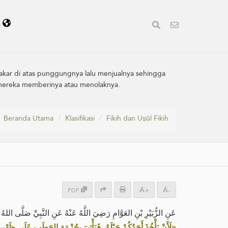
a
bakar di atas punggungnya lalu menjualnya sehingga
 mereka memberinya atau ‎menolaknya.‎
Beranda Utama
Klasifikasi
Fikih dan Uṣūl Fikih
PDF
+
-
عَنِ الزُّبَيْرِ بْنِ العَوَّامِ رَضِيَ اللَّهُ عَنْهُ عَنِ النَّبِيِّ صَلَّى اللهُ:
لَأَنْ يَأْخُذَ أَحَدُكُمْ حَبْلَهُ، فَيَأْتِيَ بِحُزْمَةِ الحَطَبِ عَلَى ظَهْرِهِ،»