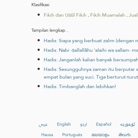
Klasifikasi
Fikih dan Uṣūl Fikih
.
Fikih Muamalah
.
Jual
Tampilan lengkap...
Hadis: Siapa yang berbuat zalim (dengan m
Hadis: Nabi -ṣallallāhu 'alaihi wa sallam
Hadis: Janganlah kalian banyak bersumpah 
Hadis: Sesungguhnya zaman itu berputar s
empat bulan yang suci. Tiga berturut-turu
Hadis: Timbanglah dan lebihkan!
عربي
English
اردو
Español
ئۇيغۇرچە
Hausa
Português
മലയാളം
తెలుగు