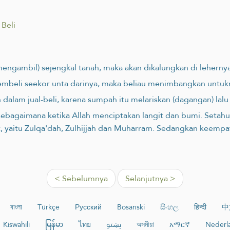
 Beli
engambil) sejengkal tanah, maka akan dikalungkan di lehernya
- membeli seekor unta darinya, maka beliau menimbangkan untuk
dalam jual-beli, karena sumpah itu melariskan (dagangan) lal
ebagaimana ketika Allah menciptakan langit dan bumi. Setahun
t, yaitu Zulqa'dah, Zulhijjah dan Muharram. Sedangkan keempa
< Sebelumnya
Selanjutnya >
বাংলা
Türkçe
Русский
Bosanski
සිංහල
हिन्दी
中
Kiswahili
မြန်မာ
ไทย
پښتو
অসমীয়া
አማርኛ
Nederl