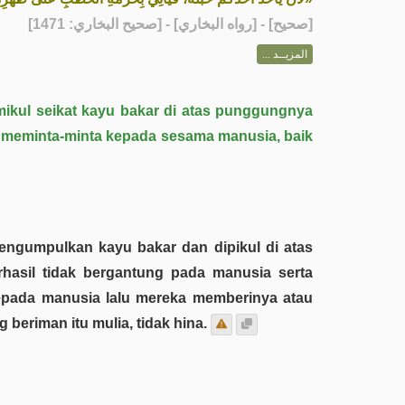
] - [رواه البخاري] - [صحيح البخاري: 1471]
صحيح
[
المزيــد ...
ikul ‎seikat kayu bakar di atas punggungnya
ia ‎meminta-minta kepada sesama manusia, baik
hasil tidak bergantung pada manusia serta
kepada manusia lalu mereka memberinya atau
eriman itu mulia, tidak hina.