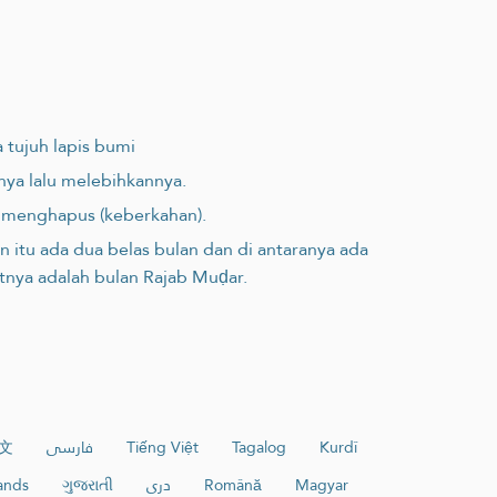
 tujuh lapis bumi
nya lalu melebihkannya.
u menghapus (keberkahan).
 itu ada dua belas bulan dan di antaranya ada
tnya adalah bulan Rajab Muḍar.
文
فارسی
Tiếng Việt
Tagalog
Kurdî
ands
ગુજરાતી
دری
Română
Magyar