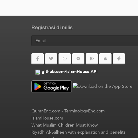
Registrasi di milis
github.com/IslamHouse-API
QuranEnc.com
-
TerminologyEnc.com
IslamHouse.com
What Muslim Children Must Know
Riyadh Al-Salheen with explanation and benefits