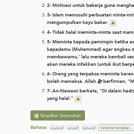
2- Motivasi untuk bekerja guna mengha
3- Islam memusuhi perbuatan minta-min
mengumpulkan kayu bakar.
4- Tidak halal meminta-minta saat mam
5- Meminta kepada pemimpin ketika ada kebutuhan hukumnya boleh. Al
kepadamu (Muhammad) agar engkau mem
membawamu,' lalu mereka kembali sed
akan mereka infakkan (untuk ikut berp
6- Orang yang terpaksa meminta karen
boleh memaksa. Al
7- An-Nawawi berkata, "Di dalam hadis 
yang halal."
Tampilkan Terjemahan
Bahasa:
الإنجليزية
الأوردية
الإسبانية
Tampilan lengkap...