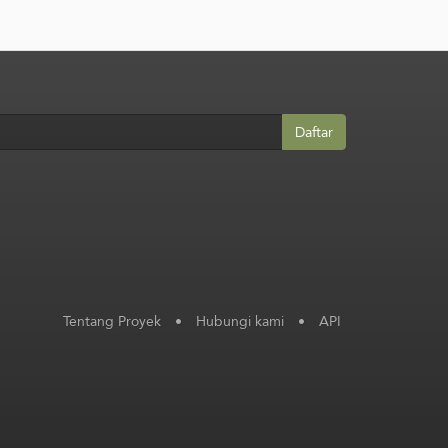
Daftar
Tentang Proyek
•
Hubungi kami
•
API