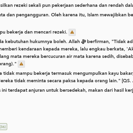
silkan rezeki sekali pun pekerjaan sederhana dan rendah da
ta dan pengangguran. Oleh karena itu, Islam mewajibkan be
pu bekerja dan mencari rezeki.
lah ﷻ berfirman, "Tidak ada (dosa) atas orang-orang yang datang
beri kendaraan kepada mereka, lalu engkau berkata, 'Ak
ang mata mereka bercucuran air mata karena sedih, diseb
erang)."
a tidak mampu bekerja termasuk mengumpulkan kayu bakar,
lah ﷻ berfirman, "Mereka tidak meminta secara paksa kepada orang lain." 
ini terdapat anjuran untuk bersedekah, makan dari hasil kerj
(36)