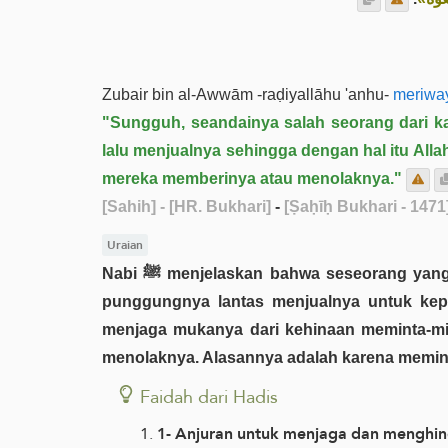
Zubair bin al-Awwām -raḍiyallāhu 'anhu-
meriway
"Sungguh, seandainya salah seorang dari ka
lalu menjualnya sehingga dengan hal itu Alla
mereka memberinya atau ‎menolaknya.‎"
[Sahih]
- [HR. Bukhari]
-
[Ṣaḥīḥ Bukhari - 1471
Uraian
Nabi ﷺ menjelaskan bahwa seseorang yang bekerja apa saja, sekali pun hanya membawa tali lalu mengumpulkan kayu bakar dan dipikul di atas
punggungnya lantas menjualnya untuk kepe
menjaga mukanya dari kehinaan meminta-min
menolaknya. Alasannya adalah karena meminta
Faidah dari Hadis
1- Anjuran untuk menjaga dan menghind