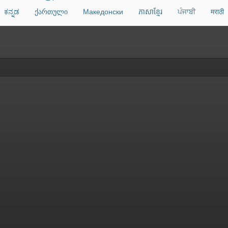
ಕನ್ನಡ
ქართული
Македонски
ភាសាខ្មែរ
ਪੰਜਾਬੀ
मराठी