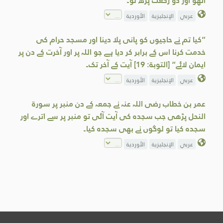
اٹھو اور دو رکعت پڑھ لو۔
عربي
الإنجليزية
الأوردية
”کیا تم نے حاجیوں کو پانی پلا دینا اور مسجد حرام کی
خدمت کرنا اس کے برابر کر دیا ہے جو اللہ پر اور آخرت کے دن پر
ایمان ﻻئے“ [التوبۃ: 19] آیت کے آخر تک۔
عربي
الإنجليزية
الأوردية
عمر بن خطاب رضی اللہ عنہ نے جمعہ کے دن منبر پر سورۃ
النحل پڑھی جب سجدہ کی آیت آئى تو منبر پر سے اترے اور
سجدہ کیا تو لوگوں نے بھی سجدہ کیا۔
عربي
الإنجليزية
الأوردية