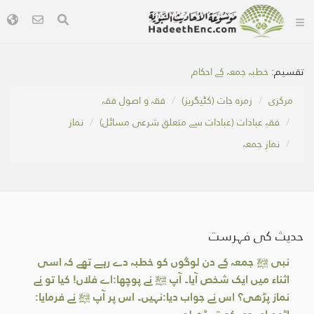
تقسیم:
خطبہ جمعہ کے احکام
مرکزی
زمرہ جات (کٹیگریز)
فقہ و اصولِ فقہ
فقہِ عبادات (عبادات سے متعلق شرعی مسائل)
نماز
نمازِ جمعہ
حدیث کی فہرست
نبی ﷺ جمعہ کے دن لوگوں کو خطبہ دے رہے تھے کہ اسی
اثناء میں ایک شخص آیا۔ آپ ﷺ نے پوچھا:اے فلاں! کیا تو نے
نماز پڑھی؟ اس نے جواب دیا:نہیں۔ اس پر آپ ﷺ نے فرمایا: