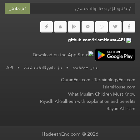
تىزىملاش
github.com/IslamHouse-API
پىلان ھەققىدە
•
بىز بىلەن ئالاقىلىشىڭ
•
API
QuranEnc.com
-
TerminologyEnc.com
IslamHouse.com
What Muslim Children Must Know
Riyadh Al-Salheen with explanation and benefits
Bayan Al-Islam
HadeethEnc.com © 2026