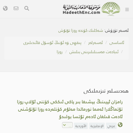
ئەسەر تۈزۈش:
شەكلىك كۈندە روزا تۇتۇش
ئاساسى
ئەسەرلەر
پىقھى ۋە ئۇنىڭ ئۇسۇل قائىدىلىرى
ئىبادەت مەسىلىلىرىنى بىلىش
روزا
ھەدىسلەر تىزىملىكى
رامزان ئېيىنىڭ بېشىغا بىر ياكى ئىككى كۈننى ئۇلاپ روزا
تۇتماڭلار! ئەمما نورمالدا مەلۇم كۈنلەردە روزا تۇتۇشنى
ئادەت قىلغان ئادەم تۇتسا بولىدۇ
عربي
الإنجليزية
الأوردية