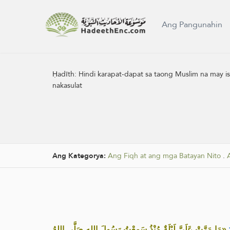
Ang Pangunahin
Ḥadīth:
Hindi karapat-dapat sa taong Muslim na may i
nakasulat
Ang Kategorya:
Ang Fiqh at ang mga Batayan Nito
.
«مَا مَرَّتْ عَلَيَّ لَيْلَةٌ مُنْذُ سَمِعْتُ رَسُولَ اللهِ صَلَّى اللهُ