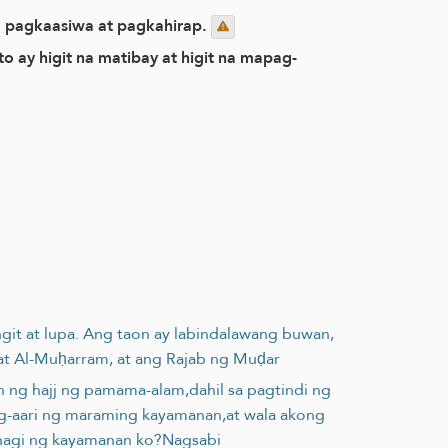
sa pagkaasiwa at pagkahirap.
ay higit na matibay at higit na mapag-
angit at lupa. Ang taon ay labindalawang buwan,
 at Al-Muḥarram, at ang Rajab ng Muḍar
aon ng hajj ng pamama-alam,dahil sa pagtindi ng
 nag-aari ng maraming kayamanan,at wala akong
ahagi ng kayamanan ko?Nagsabi