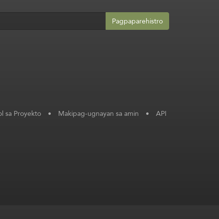
Pagpaparehistro
l sa Proyekto
•
Makipag-ugnayan sa amin
•
API