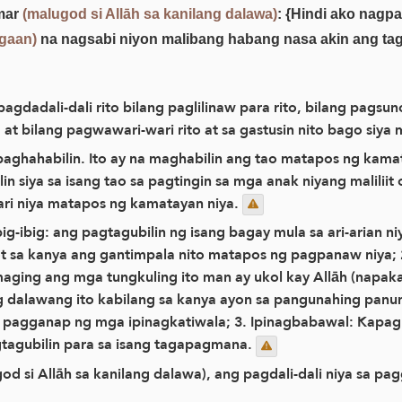
Umar
(malugod si Allāh sa kanilang dalawa)
: {Hindi ako nagp
agaan)
na nagsabi niyon malibang habang nasa akin ang tagu
pagdadali-dali rito bilang paglilinaw para rito, bilang pagsu
t bilang pagwawari-wari rito at sa gastusin nito bago siya
aghahabilin. Ito ay na maghabilin ang tao matapos ng kamat
in siya sa isang tao sa pagtingin sa mga anak niyang maliliit
ri niya matapos ng kamatayan niya.
ibig-ibig: ang pagtagubilin ng isang bagay mula sa ari-arian n
 kanya ang gantimpala nito matapos ng pagpanaw niya; 2.
aging ang mga tungkuling ito man ay ukol kay Allāh (napakat
 ng dalawang ito kabilang sa kanya ayon sa pangunahing panu
 pagganap ng mga ipinagkatiwala; 3. Ipinagbabawal: Kapag lu
nagtagubilin para sa isang tagapagmana.
d si Allāh sa kanilang dalawa), ang pagdali-dali niya sa pa