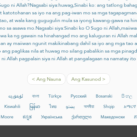
 Sugo ni Allah?Nagsabi siya:huwag,Sinabi ko: ang tatlong bahag
; At katotohanan sa iyo na ang pag-iwan mo sa mga tagapag
o, at wala kang gugugulin mula sa iyong kawang-gawa na hina
 mo sa asawa mo.Nagsabi siya:Sinabi ko O Sugo ni Allah,maii
awa ka ng gawain na hinahangad mo ang kaluguran ni Allah ma
man ay maiiwan ngunit makikinabang dahil sa iyo ang mga tao a
ng paglikas nila at huwag mo silang pabalikin sa mga pinagda
ni Allah pagpalain siya ni Allah at pangalagaan na namatay ito
< Ang Nauna
Ang Kasunod >
ئۇيغۇرچە
বাংলা
Türkçe
Русский
Bosanski
සිංහල
Kiswahili
မြန်မာ
ไทย
پښتو
অসমীয়া
Shqip
አማርኛ
Moore
ಕನ್ನಡ
Українська
ქართული
Македонски
ភ