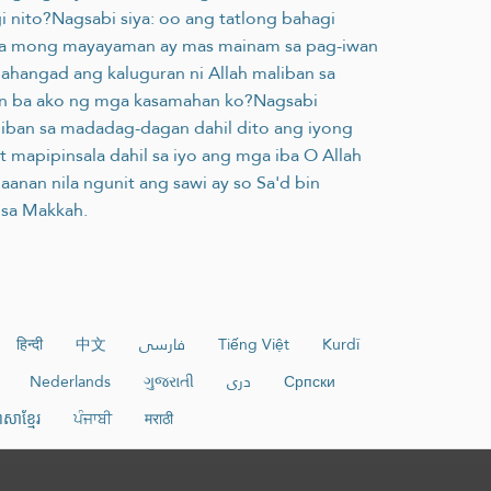
i nito?Nagsabi siya: oo ang tatlong bahagi
mana mong mayayaman ay mas mainam sa pag-iwan
hangad ang kaluguran ni Allah maliban sa
wan ba ako ng mga kasamahan ko?Nagsabi
liban sa madadag-dagan dahil dito ang iyong
t mapipinsala dahil sa iyo ang mga iba O Allah
anan nila ngunit ang sawi ay so Sa'd bin
 sa Makkah.
हिन्दी
中文
فارسی
Tiếng Việt
Kurdî
Nederlands
ગુજરાતી
دری
Српски
ាសាខ្មែរ
ਪੰਜਾਬੀ
मराठी