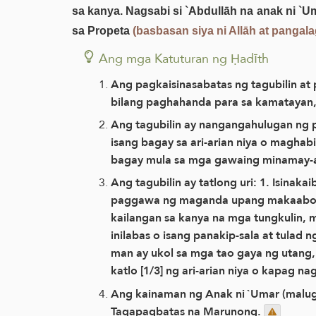
sa kanya. Nagsabi si `Abdullāh na anak ni `
sa Propeta
(basbasan siya ni Allāh at pangal
Ang mga Katuturan ng Ḥadīth
Ang pagkaisinasabatas ng tagubilin at 
bilang paghahanda para sa kamatayan, a
Ang tagubilin ay nangangahulugan ng p
isang bagay sa ari-arian niya o maghabil
bagay mula sa mga gawaing minamay-a
Ang tagubilin ay tatlong uri: 1. Isinaka
paggawa ng maganda upang makaabot sa
kailangan sa kanya na mga tungkulin, m
inilabas o isang panakip-sala at tulad
man ay ukol sa mga tao gaya ng utang,
katlo [1/3] ng ari-arian niya o kapag 
Ang kainaman ng Anak ni `Umar (malugo
Tagapagbatas na Marunong.