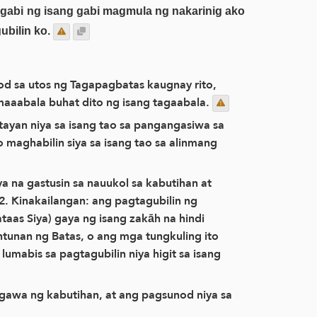
agabi ng isang gabi magmula ng nakarinig ako
bilin ko.
nod sa utos ng Tagapagbatas kaugnay rito,
 maaabala buhat dito ng isang tagaabala.
ayan niya sa isang tao sa pangangasiwa sa
 o maghabilin siya sa isang tao sa alinmang
iya na gastusin sa nauukol sa kabutihan at
 Kinakailangan: ang pagtagubilin ng
aas Siya) gaya ng isang zakāh na hindi
ntunan ng Batas, o ang mga tungkuling ito
mabis sa pagtagubilin niya higit sa isang
ggawa ng kabutihan, at ang pagsunod niya sa