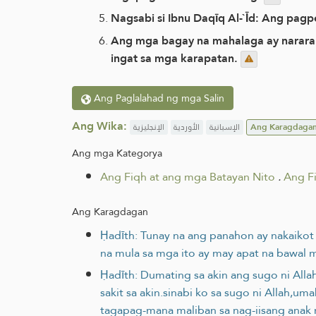
Nagsabi si Ibnu Daqīq Al-`Īd: Ang pa
Ang mga bagay na mahalaga ay nararapa
ingat sa mga karapatan.
Ang Paglalahad ng mga Salin
Ang Wika:
الإنجليزية
الأوردية
الإسبانية
Ang Karagdaga
Ang mga Kategorya
Ang Fiqh at ang mga Batayan Nito
.
Ang F
Ang Karagdagan
Ḥadīth: Tunay na ang panahon ay nakaikot
na mula sa mga ito ay may apat na bawal 
Ḥadīth: Dumating sa akin ang sugo ni All
sakit sa akin.sinabi ko sa sugo ni Allah,
tagapag-mana maliban sa nag-iisang ana