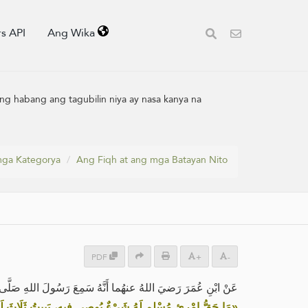
s API
Ang Wika
ng habang ang tagubilin niya ay nasa kanya na
ga Kategorya
Ang Fiqh at ang mga Batayan Nito
PDF
+
-
عَنْ ابْنِ عُمَرَ رَضيَ اللهُ عنهُما أَنَّهُ سَمِعَ رَسُولَ اللهِ صَلَّى ا:
مَا حَقُّ امْرِئٍ مُسْلِمٍ لَهُ شَيْءٌ يُوصِي فِيهِ، يَبِيتُ ثَلَاثَ لَيَالٍ،»