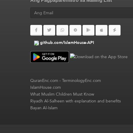
Ang Pagpaparehistro sa Mailing List
github.com/IslamHouse-API
QuranEnc.com
-
TerminologyEnc.com
IslamHouse.com
What Muslim Children Must Know
Riyadh Al-Salheen with explanation and benefits
Bayan Al-Islam