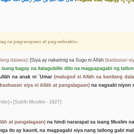
ag na pagrerepaso at pag-eeksakto..
ilang dalawa)
: {Siya ay nakarinig sa Sugo ni Allāh
(basbasan siy
isang bagay na itatagubilin dito na magpapagabi ng tatlo
ullāh na anak ni `Umar
(malugod si Allāh sa kanilang dal
(basbasan siya ni Allāh at pangalagaan)
na nagsabi niyon m
ito]
-
[Ṣaḥīḥ Muslim - 1627]
llāh at pangalagaan)
na hindi nararapat sa isang Muslim na
mga ito ay kaunti, na magpagabi siya nang tatlong gabi ma