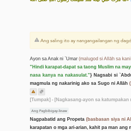
Ang saling ito ay nangangailangan ng dagd
Ayon sa Anak ni `Umar
(malugod si Allāh sa kan
"Hindi karapat-dapat sa taong Muslim na may 
nasa kanya na nakasulat."
} Nagsabi si `Abd
magmula ng nakarinig ako sa Sugo ni Allāh
[Tumpak]
- [Nagkasang-ayon sa katumpakan n
Ang Pagbibigay-linaw
Nagpabatid ang Propeta
(basbasan siya ni A
karapatan o mga ari-arian, kahit pa man ang 