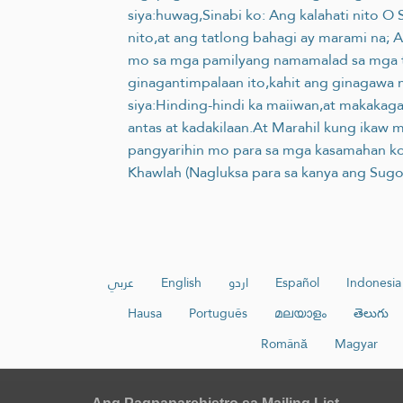
siya:huwag,Sinabi ko: Ang kalahati nito O
nito,at ang tatlong bahagi ay marami na
mo sa mga pamilyang namamalad sa mga ta
ginagantimpalaan ito,kahit ang ginagawa
siya:Hinding-hindi ka maiiwan,at makakag
antas at kadakilaan.At Marahil kung ikaw 
pangyarihin mo para sa mga kasamahan ko a
Khawlah (Nagluksa para sa kanya ang Sugo 
عربي
English
اردو
Español
Indonesia
Hausa
Português
മലയാളം
తెలుగు
Română
Magyar