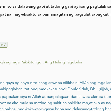
gpermiso sa dalawang gabi at tatlong gabi ay isang pagtulak 
t na mag-eksakto sa pamamagitan ng pagsulat sapagkat ito 
n
(40)
iqh ng mga Pakikitungo
.
Ang Huling Tagubilin
 na gaya ng anyo nito nang araw na nilikha ni Allāh ang mga l
makipaglaban: tatlong magkakasunod: Dhulqa`dah, Dhulḥijjah,
ah pagpalain siya ni Allah at pangalagaan-dadalaw sa akin sa t
umabot na ako mula sa matinding sakit na nakikita mo,at ako ay
k na babae,ipag-kakawang-gawa koba ang dalawang-tatlong b