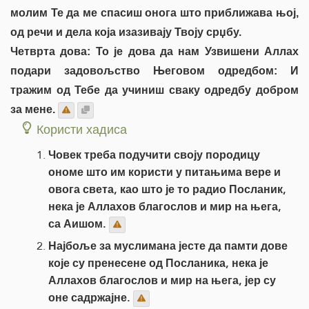
молим Те да ме спасиш онога што приближава њој,
од речи и дела која изазивају Твоју срџбу.
Четврта дова: То је дова да нам Узвишени Аллах
подари задовољство Његовом одредбом: И
тражим од Тебе да учиниш сваку одредбу добром
за мене.
Користи хадиса
Човек треба подучити своју породицу
ономе што им користи у питањима вере и
овога света, као што је то радио Посланик,
нека је Аллахов благослов и мир на њега,
са Аишом.
Најбоље за муслимана јесте да памти дове
које су пренесене од Посланика, нека је
Аллахов благослов и мир на њега, јер су
оне садржајне.