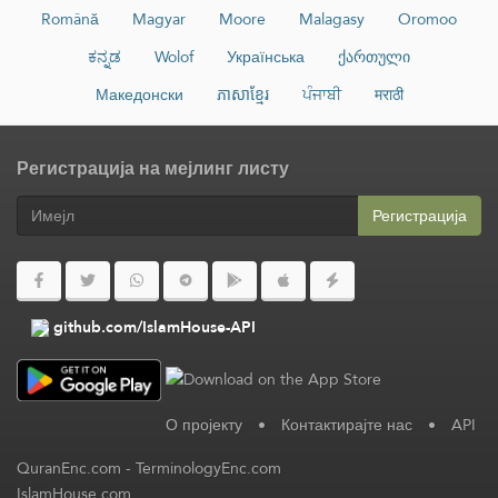
Română
Magyar
Moore
Malagasy
Oromoo
ಕನ್ನಡ
Wolof
Українська
ქართული
Македонски
ភាសាខ្មែរ
ਪੰਜਾਬੀ
मराठी
Регистрација на мејлинг листу
Регистрација
github.com/IslamHouse-API
О пројекту
•
Контактирајте нас
•
API
QuranEnc.com
-
TerminologyEnc.com
IslamHouse.com