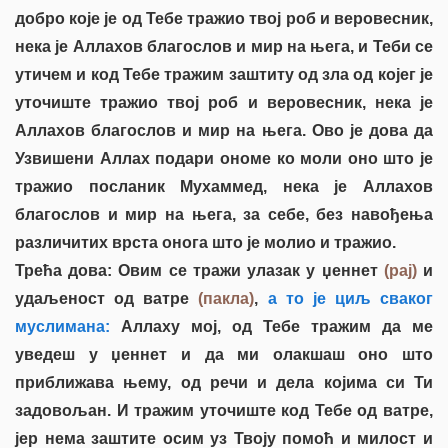
добро које је од Тебе тражио твој роб и веровесник,
нека је Аллахов благослов и мир на њега, и Теби се
утичем и код Тебе тражим заштиту од зла од којег је
уточиште тражио твој роб и веровесник, нека је
Аллахов благослов и мир на њега. Ово је дова да
Узвишени Аллах подари ономе ко моли оно што је
тражио посланик Мухаммед, нека је Аллахов
благослов и мир на њега, за себе, без навођења
различитих врста онога што је молио и тражио.
Трећа дова: Овим се тражи улазак у џеннет
(рај)
и
удаљеност од ватре
(пакла)
,
а то је циљ сваког
муслимана:
Аллаху мој, од Тебе тражим да ме
уведеш у џеннет и да ми олакшаш оно што
приближава њему, од речи и дела којима си Ти
задовољан. И тражим уточиште код Тебе од ватре,
јер нема заштите осим уз Твоју помоћ и милост и