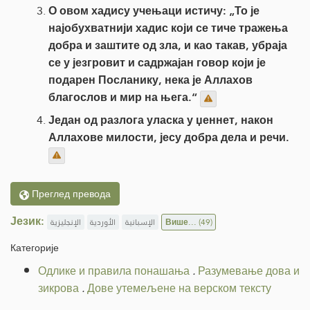
О овом хадису учењаци истичу: „То је
најобухватнији хадис који се тиче тражења
добра и заштите од зла, и као такав, убраја
се у језгровит и садржајан говор који је
подарен Посланику, нека је Аллахов
благослов и мир на њега.“
Један од разлога уласка у џеннет, након
Аллахове милости, јесу добра дела и речи.
Преглед превода
Језик:
الإنجليزية
الأوردية
الإسبانية
Више...
(49)
Категорије
Одлике и правила понашања
.
Разумевање дова и
зикрова
.
Дове утемељене на верском тексту