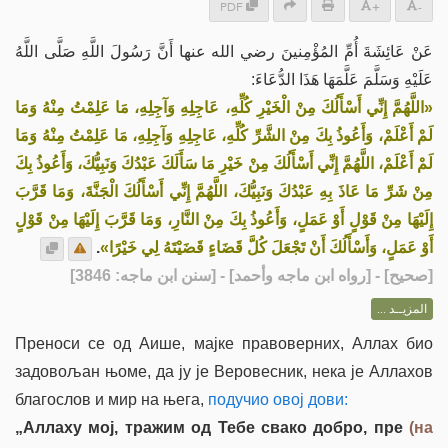
PDF
+
-
عَنْ عَائِشَةَ أُمِّ المُؤْمِنينَ رضي الله عنها أَنَّ رَسُولَ اللَّهِ صَلَّى اللَّهُ
عَلَيْهِ وَسَلَّمَ عَلَّمَهَا هَذَا الدُّعَاءَ:
«اللَّهُمَّ إِنِّي أَسْأَلُكَ مِنْ الْخَيْرِ كُلِّهِ، عَاجِلِهِ وَآجِلِهِ، مَا عَلِمْتُ مِنْهُ وَمَا
لَمْ أَعْلَمْ، وَأَعُوذُ بِكَ مِنْ الشَّرِّ كُلِّهِ، عَاجِلِهِ وَآجِلِهِ، مَا عَلِمْتُ مِنْهُ وَمَا
لَمْ أَعْلَمْ، اللَّهُمَّ إِنِّي أَسْأَلُكَ مِنْ خَيْرِ مَا سَأَلَكَ عَبْدُكَ وَنَبِيُّكَ، وَأَعُوذُ بِكَ
مِنْ شَرِّ مَا عَاذَ بِهِ عَبْدُكَ وَنَبِيُّكَ، اللَّهُمَّ إِنِّي أَسْأَلُكَ الْجَنَّةَ، وَمَا قَرَّبَ
إِلَيْهَا مِنْ قَوْلٍ أَوْ عَمَلٍ، وَأَعُوذُ بِكَ مِنْ النَّارِ، وَمَا قَرَّبَ إِلَيْهَا مِنْ قَوْلٍ
.
أَوْ عَمَلٍ، وَأَسْأَلُكَ أَنْ تَجْعَلَ كُلَّ قَضَاءٍ قَضَيْتَهُ لِي خَيْرًا»
] - [رواه ابن ماجه وأحمد] - [سنن ابن ماجه: 3846]
صحيح
[
المزيــد ...
Преноси се од Аише, мајке правоверних, Аллах био
задовољан њоме, да ју је Веровесник, нека је Аллахов
благослов и мир на њега,
подучио овој дови:
„Аллаху мој, тражим од Тебе свако добро, пре
(на