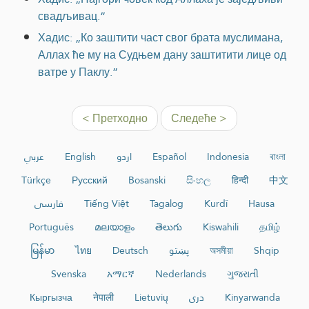
свадљивац.”
Хадис: „Ко заштити част свог брата муслимана,
Аллах ће му на Судњем дану заштитити лице од
ватре у Паклу.”
< Претходно
Следеће >
عربي
English
اردو
Español
Indonesia
বাংলা
Türkçe
Русский
Bosanski
සිංහල
हिन्दी
中文
فارسی
Tiếng Việt
Tagalog
Kurdî
Hausa
Português
മലയാളം
తెలుగు
Kiswahili
தமிழ்
မြန်မာ
ไทย
Deutsch
پښتو
অসমীয়া
Shqip
Svenska
አማርኛ
Nederlands
ગુજરાતી
Кыргызча
नेपाली
Lietuvių
دری
Kinyarwanda