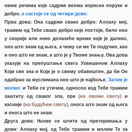
овим речима које садрже веома корисне поруке и
добро,
а састоје се од четири дове:
Прва дова: Она садржи свако добро: Аллаху мој,
тражим од Тебе свако добро које постоји, било оно
у скорије или неко долазеће време које је далеко,
оно што знам од њега, а чему си ме Ти подучио, као
и оно што не знам, а што је у Твоме знању. Ова дова
указује на препуштање свега Узвишеном Аллаху
Који све зна и Који је о свему обавештен, да би Он
одабрао за муслимана оно што је најбоље.
Затим је
молио:
и Теби се утичем, односно код Тебе тражим
заштиту од сваког зла, пре
(на овоме свету)
и
касније
(на будућем свету)
, онога што знам од њега
и онога што не знам.
Друга дова: Њоме се штити од претеривања у
дови: Аллаху мој, од Тебе тражим и молим Те за