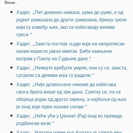
Више...
Хадис: „Пет дневних намаза, џума до џуме, и од
једног рамазана до другог рамазана, бришу грехе
који су између њих, ако се избегавају велики
греси.“
Хадис: „Заиста постоје људи који на непрописан
начин користе јавни иметак. Биће кажњени
ватром у Паклу на Судњем дану.”
Хадис: „Немојте вређати умрле, они су се, заиста,
сусрели са делима која су радили.”
Хадис: „Није дозвољено никоме да избегава
свога брата више од три дана. Сретну се, па се
обојица један од другог окрену, а најбољи од њих
је онај који први назове селам.”
Хадис: „Неће ући у Џеннет (Рај) онај ко прекида
родбинске везе.”
Хадис: „Најгори човек код Аллаха је заједљиви