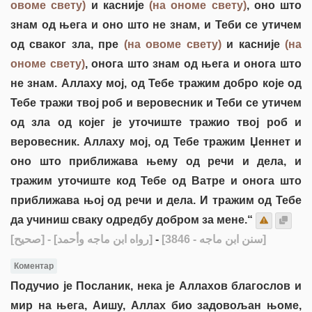
овоме свету)
и касније
(на ономе свету)
, оно што
знам од њега и оно што не знам, и Теби се утичем
од сваког зла, пре
(на овоме свету)
и касније
(на
ономе свету)
, онога што знам од њега и онога што
не знам. Аллаху мој, од Тебе тражим добро које од
Тебе тражи твој роб и веровесник и Теби се утичем
од зла од којег је уточиште тражио твој роб и
веровесник. Аллаху мој, од Тебе тражим Џеннет и
оно што приближава њему од речи и дела, и
тражим уточиште код Тебе од Ватре и онога што
приближава њој од речи и дела. И тражим од Тебе
да учиниш сваку одредбу добром за мене.“
[صحيح]
- [رواه ابن ماجه وأحمد]
-
[سنن ابن ماجه - 3846]
Коментар
Подучио је Посланик, нека је Аллахов благослов и
мир на њега, Аишу, Аллах био задовољан њоме,