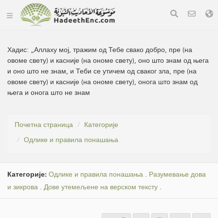
Хадис:
„Аллаху мој, тражим од Тебе свако добро, пре (на
овоме свету) и касније (на ономе свету), оно што знам од њега
и оно што не знам, и Теби се утичем од сваког зла, пре (на
овоме свету) и касније (на ономе свету), онога што знам од
њега и онога што не знам
Почетна страница
Категорије
Одлике и правила понашања
Категорије:
Одлике и правила понашања
.
Разумевање дова
и зикрова
.
Дове утемељене на верском тексту
.