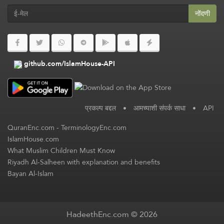
नोंदणी
github.com/IslamHouse-API
प्रकल्प बद्दल
•
आमच्याशी संपर्क साधा
•
API
QuranEnc.com
-
TerminologyEnc.com
IslamHouse.com
What Muslim Children Must Know
Riyadh Al-Salheen with explanation and benefits
Bayan Al-Islam
HadeethEnc.com © 2026