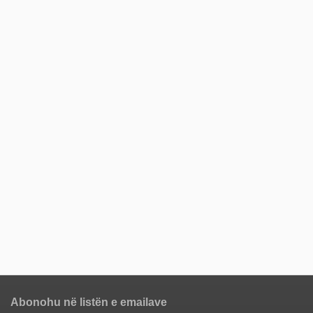
Abonohu në listën e emailave