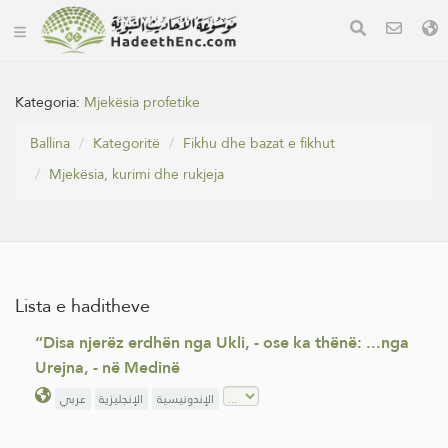
Kategoria:
Mjekësia profetike
Ballina
Kategoritë
Fikhu dhe bazat e fikhut
Mjekësia, kurimi dhe rukjeja
Lista e haditheve
“Disa njerëz erdhën nga Ukli, - ose ka thënë: ...nga
Urejna, - në Medinë
الإندونيسية
الإنجليزية
عربي