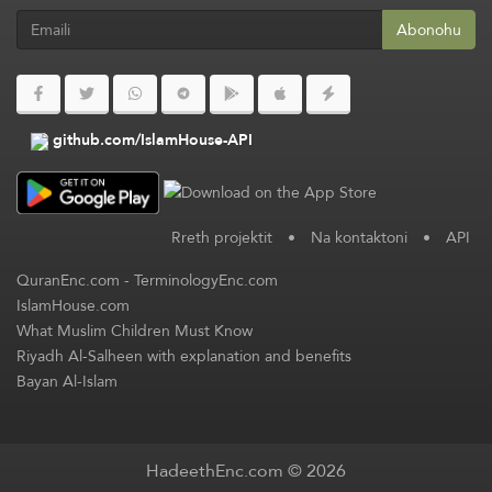
Abonohu
github.com/IslamHouse-API
Rreth projektit
•
Na kontaktoni
•
API
QuranEnc.com
-
TerminologyEnc.com
IslamHouse.com
What Muslim Children Must Know
Riyadh Al-Salheen with explanation and benefits
Bayan Al-Islam
HadeethEnc.com © 2026