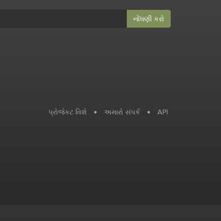
નોંધણી કરો
પ્રોજેકટ વિશે
•
અમારો સંપર્ક
•
API