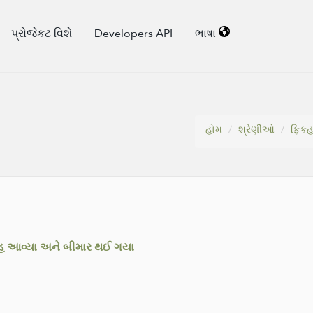
પ્રોજેકટ વિશે
Developers API
ભાષા
હોમ
શ્રેણીઓ
ફિકહ
હ આવ્યા અને બીમાર થઈ ગયા