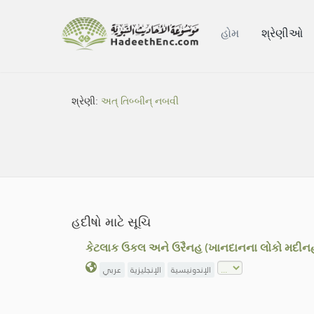
હોમ
શ્રેણીઓ
શ્રેણી:
અત્ તિબ્બીન્ નબવી
હદીષો માટે સૂચિ
કેટલાક ઉકલ અને ઉરૈનહ (ખાનદાનના લોકો મદીન
الإندونيسية
الإنجليزية
عربي