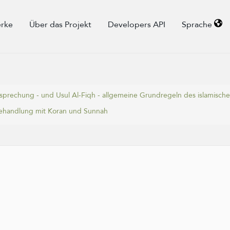
rke
Über das Projekt
Developers API
Sprache
tssprechung - und Usul Al-Fiqh - allgemeine Grundregeln des islamisch
 Behandlung mit Koran und Sunnah