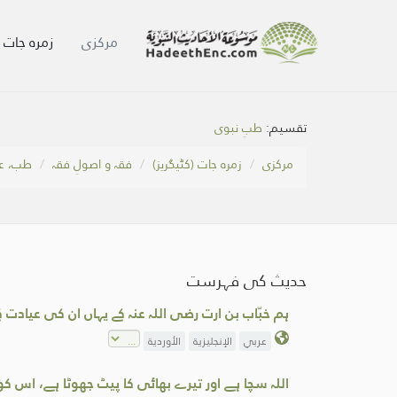
مرکزی
زمرہ جات (
تقسیم:
طبِ نبوی
مرکزی
زمرہ جات (کٹیگریز)
فقہ و اصولِ فقہ
طب، عل
حدیث کی فہرست
ہم خبّاب بن ارت رضی اللہ عنہ کے یہاں ان کی عیادت ک
عربي
الإنجليزية
الأوردية
اللہ سچا ہے اور تیرے بھائی کا پیٹ جھوٹا ہے، اس کو