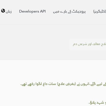
کٹیگریز)
پروجیکٹ کے بارے میں
Developers API
زبان
اج معالجہ اور شرعی دم
ے لیے گئے۔انہوں نے (بغرضِ علاج) سات داغ لگوا رکھے تھے۔
 شہد پلاؤ۔