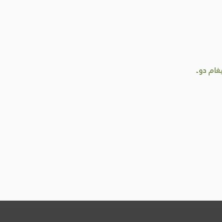
غام دو۔