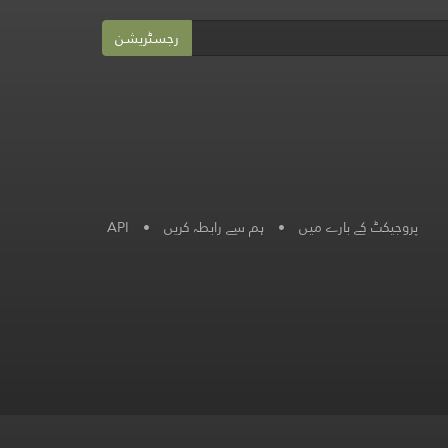
رجسٹریشن
پروجیکٹ کے بارے میں
•
ہم سے رابطہ کریں
•
API