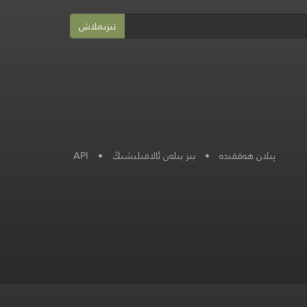
تىزىملاش
پىلان ھەققىدە
•
بىز بىلەن ئالاقىلىشىڭ
•
API