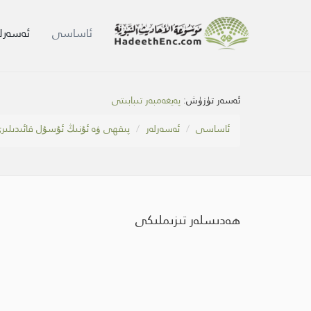
ئاساسى
ئەسەرلە
ئەسەر تۈزۈش:
پەيغەمبەر تىبابىتى
ئاساسى
ئەسەرلەر
پىقھى ۋە ئۇنىڭ ئۇسۇل قائىدىلىر
ھەدىسلەر تىزىملىكى