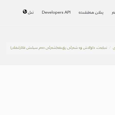
ر
پىلان ھەققىدە
Developers API
تىل
ى
تىبابەت، داۋالاش ۋە شەرئى رۇيىقە(شەرئى دەم سېلىش قاتارلىقلار)