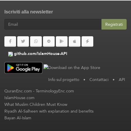
Iscriviti alla newsletter
Registrati
github.com/IslamHouse-API
Info sul progetto
•
Contattaci
•
API
QuranEnc.com
-
TerminologyEnc.com
IslamHouse.com
What Muslim Children Must Know
Riyadh Al-Salheen with explanation and benefits
Bayan Al-Islam