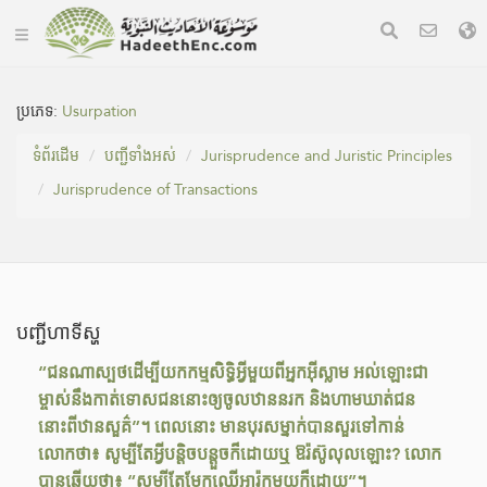
ប្រភេទ:
Usurpation
ទំព័រ​ដេីម
បញ្ជីទាំងអស់
Jurisprudence and Juristic Principles
Jurisprudence of Transactions
បញ្ជីហាទីស្ហ
“ជនណាស្បថដើម្បីយកកម្មសិទ្ធិអ្វីមួយពីអ្នកអ៊ីស្លាម អល់ឡោះជា
ម្ចាស់នឹងកាត់ទោសជននោះឲ្យចូលឋាននរក និងហាមឃាត់ជន
នោះពីឋានសួគ៌”។ ពេលនោះ មានបុរសម្នាក់បានសួរទៅកាន់
លោកថា៖ សូម្បីតែអ្វីបន្ដិចបន្ដួចក៏ដោយឬ ឱរ៉ស៊ូលុលឡោះ? លោក
បានឆ្លើយថា៖ “សូម្បីតែមែកឈើអារ៉កមួយក៏ដោយ”។