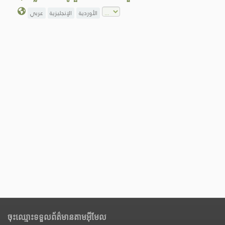
الأوردية
الإنجليزية
عربي
ចុះឈ្មោះទទួលព័ត៌មានតាមអ៊ីមែល