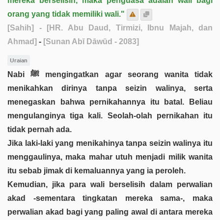
mereka berselisih, maka penguasa adalah wali bagi
orang yang tidak memiliki wali."
[Sahih]
- [HR. Abu Daud, Tirmizi, Ibnu Majah, dan
Ahmad]
-
[Sunan Abī Dāwūd - 2083]
Uraian
Nabi ﷺ mengingatkan agar seorang wanita tidak
menikahkan dirinya tanpa seizin walinya, serta
menegaskan bahwa pernikahannya itu batal. Beliau
mengulanginya tiga kali. Seolah-olah pernikahan itu
tidak pernah ada.
Jika laki-laki yang menikahinya tanpa seizin walinya itu
menggaulinya, maka mahar utuh menjadi milik wanita
itu sebab jimak di kemaluannya yang ia peroleh.
Kemudian, jika para wali berselisih dalam perwalian
akad -sementara tingkatan mereka sama-, maka
perwalian akad bagi yang paling awal di antara mereka