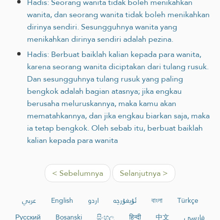
Hadis: Seorang wanita tidak boleh menikahkan
wanita, dan seorang wanita tidak boleh menikahkan
dirinya sendiri. Sesungguhnya wanita yang
menikahkan dirinya sendiri adalah pezina.
Hadis: Berbuat baiklah kalian kepada para wanita,
karena seorang wanita diciptakan dari tulang rusuk.
Dan sesungguhnya tulang rusuk yang paling
bengkok adalah bagian atasnya; jika engkau
berusaha meluruskannya, maka kamu akan
mematahkannya, dan jika engkau biarkan saja, maka
ia tetap bengkok. Oleh sebab itu, berbuat baiklah
kalian kepada para wanita
< Sebelumnya
Selanjutnya >
عربي
English
اردو
ئۇيغۇرچە
বাংলা
Türkçe
Русский
Bosanski
සිංහල
हिन्दी
中文
فارسی