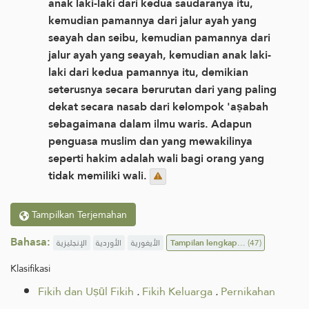
anak laki-laki dari kedua saudaranya itu,
kemudian pamannya dari jalur ayah yang
seayah dan seibu, kemudian pamannya dari
jalur ayah yang seayah, kemudian anak laki-
laki dari kedua pamannya itu, demikian
seterusnya secara berurutan dari yang paling
dekat secara nasab dari kelompok 'aṣabah
sebagaimana dalam ilmu waris. Adapun
penguasa muslim dan yang mewakilinya
seperti hakim adalah wali bagi orang yang
tidak memiliki wali.
Tampilkan Terjemahan
Bahasa:
الإنجليزية
الأوردية
الأيغورية
Tampilan lengkap...
(47)
Klasifikasi
Fikih dan Uṣūl Fikih
.
Fikih Keluarga
.
Pernikahan