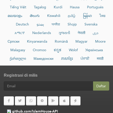
Tiếng Việt
Tagalog
Kurdî
Hausa
Português
മലയാളം
తెలుగు
Kiswahili
தமிழ்
မြန်မာ
ไทย
Deutsch
پښتو
অসমীয়া
Shqip
Svenska
አማርኛ
Nederlands
ગુજરાતી
नेपाली
دری
Српски
Kinyarwanda
Română
Magyar
Moore
Malagasy
Oromoo
ಕನ್ನಡ
Wolof
Українська
ქართული
Македонски
ភាសាខ្មែរ
ਪੰਜਾਬੀ
मराठी
Registrasi di milis
Daftar
github.com/IslamHouse-API