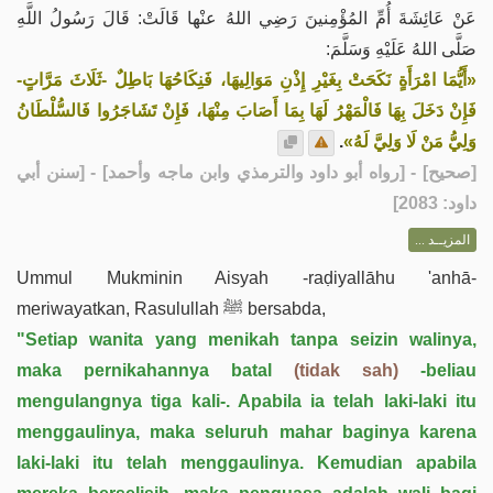
عَنْ عَائِشَةَ أُمِّ المُؤْمِنينَ رَضِي اللهُ عنْها قَالَتْ: قَالَ رَسُولُ اللَّهِ
صَلَّى اللهُ عَلَيْهِ وَسَلَّمَ:
«أَيُّمَا امْرَأَةٍ نَكَحَتْ بِغَيْرِ إِذْنِ مَوَالِيهَا، فَنِكَاحُهَا بَاطِلٌ -ثَلَاثَ مَرَّاتٍ-
فَإِنْ دَخَلَ بِهَا فَالْمَهْرُ لَهَا بِمَا أَصَابَ مِنْهَا، فَإِنْ تَشَاجَرُوا فَالسُّلْطَانُ
.
وَلِيُّ مَنْ لَا وَلِيَّ لَهُ»
] - [رواه أبو داود والترمذي وابن ماجه وأحمد] - [سنن أبي
صحيح
[
داود: 2083]
المزيــد ...
Ummul Mukminin Aisyah -raḍiyallāhu 'anhā-
meriwayatkan, Rasulullah ﷺ bersabda,
"Setiap wanita yang menikah tanpa seizin walinya,
maka pernikahannya batal
(tidak sah)
-beliau
mengulangnya tiga kali-. Apabila ia telah laki-laki itu
menggaulinya, maka seluruh mahar baginya karena
laki-laki itu telah menggaulinya. Kemudian apabila