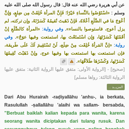
عن أبي هريرة رضي الله عنه قال: قال رسول الله صلى الله عليه
وسلم :
«اسْتَوْصُوا بالنِّساءِ خَيْرًا؛ فَإِنَّ المرأة خُلِقَتْ مِن ضِلعٍ، وَإنَّ
أعْوَجَ مَا في الضِّلَعِ أعْلاهُ، فَإنْ ذَهَبتَ تُقيمُهُ كَسَرْتَهُ، وإن تركته، لم
«المرأة كالضِّلَعِ إنْ
وفي رواية:
.
يزل أعوج، فاستوصوا بالنساء»
وفي
.
أقَمْتَهَا كَسَرْتَهَا، وَإن اسْتَمتَعْتَ بها، استمتعت وفيها عوَجٌ»
رواية:
«إنَّ المَرأةَ خُلِقَت مِنْ ضِلَع، لَنْ تَسْتَقِيمَ لَكَ عَلَى طَريقة،
فإن استمتعت بها استمتعت بها وفيها عوج، وإنْ ذَهَبْتَ تُقِيمُهَا
.
كَسَرْتَها، وَكَسْرُهَا طَلاَقُهَا»
] - [الرواية الأولى: متفق عليها الرواية الثانية: متفق عليها
صحيح
[
الرواية الثالثة: رواها مسلم]
المزيــد ...
Dari Abu Hurairah -raḍiyallāhu 'anhu-, ia berkata,
Rasulullah -ṣallallāhu 'alaihi wa sallam- bersabda,
"Berbuat baiklah kalian kepada para wanita, karena
seorang wanita diciptakan dari tulang rusuk. Dan