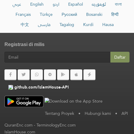
عربي
English
اردو
Español
ئۇيغۇرچە
বাংলা
Français
Türkçe
Русский
Bosanski
हिन्दी
中文
فارسی
Tagalog
Kurdî
Hausa
Registrasi di milis
Daftar
github.com/IslamHouse-API
Tentang Proyek
•
Hubungi kami
•
API
QuranEnc.com
-
TerminologyEnc.com
IslamHouse.com