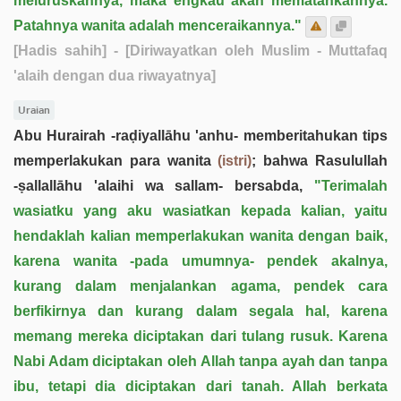
meluruskannya, maka engkau akan mematahkannya.
Patahnya wanita adalah menceraikannya."
[Hadis sahih]
- [Diriwayatkan oleh Muslim - Muttafaq
'alaih dengan dua riwayatnya]
Uraian
Abu Hurairah -raḍiyallāhu 'anhu- memberitahukan tips
memperlakukan para wanita
(istri)
; bahwa Rasulullah
-ṣallallāhu 'alaihi wa sallam- bersabda,
"Terimalah
wasiatku yang aku wasiatkan kepada kalian, yaitu
hendaklah kalian memperlakukan wanita dengan baik,
karena wanita -pada umumnya- pendek akalnya,
kurang dalam menjalankan agama, pendek cara
berfikirnya dan kurang dalam segala hal, karena
memang mereka diciptakan dari tulang rusuk. Karena
Nabi Adam diciptakan oleh Allah tanpa ayah dan tanpa
ibu, tetapi dia diciptakan dari tanah. Allah berkata