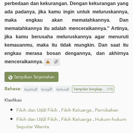
perbedaan dan kekurangan. Dengan kekurangan yang
ada padanya, jika kamu ingin untuk meluruskannya,
maka engkau akan mematahkannya. Dan
mematahkannya itu adalah menceraikannya." Artinya,
jika kamu berusaha meluruskannya agar menuruti
kemauanmu, maka itu tidak mungkin. Dan saat itu
engkau merasa bosan dengannya, dan akhirnya
menceraikannya.
Tampilkan Terjemahan
Bahasa:
الإنجليزية
الأوردية
الإسبانية
Tampilan lengkap...
(15)
Klasifikasi
Fikih dan Uṣūl Fikih
.
Fikih Keluarga
.
Pernikahan
Fikih dan Uṣūl Fikih
.
Fikih Keluarga
.
Hukum-hukum
Seputar Wanita