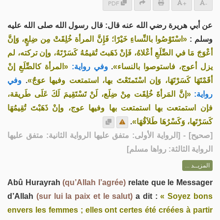
PDF
+
-
عن أبي هريرة رضي الله عنه قال: قال رسول الله صلى الله عليه
وسلم :
«اسْتَوْصُوا بالنِّساءِ خَيْرًا؛ فَإِنَّ المرأة خُلِقَتْ مِن ضِلعٍ، وَإنَّ
أعْوَجَ مَا في الضِّلَعِ أعْلاهُ، فَإنْ ذَهَبتَ تُقيمُهُ كَسَرْتَهُ، وإن تركته، لم
«المرأة كالضِّلَعِ إنْ
وفي رواية:
.
يزل أعوج، فاستوصوا بالنساء»
وفي
.
أقَمْتَهَا كَسَرْتَهَا، وَإن اسْتَمتَعْتَ بها، استمتعت وفيها عوَجٌ»
رواية:
«إنَّ المَرأةَ خُلِقَت مِنْ ضِلَع، لَنْ تَسْتَقِيمَ لَكَ عَلَى طَريقة،
فإن استمتعت بها استمتعت بها وفيها عوج، وإنْ ذَهَبْتَ تُقِيمُهَا
.
كَسَرْتَها، وَكَسْرُهَا طَلاَقُهَا»
] - [الرواية الأولى: متفق عليها الرواية الثانية: متفق عليها
صحيح
[
الرواية الثالثة: رواها مسلم]
المزيــد ...
Abû Hurayrah
(qu’Allah l’agrée)
relate que le Messager
d’Allah
(sur lui la paix et le salut)
a dit :
« Soyez bons
envers les femmes ; elles ont certes été créées à partir