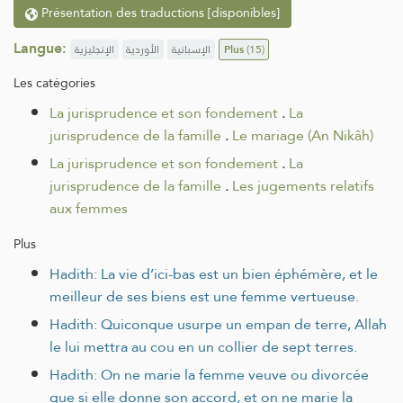
Présentation des traductions [disponibles]
Langue:
الإنجليزية
الأوردية
الإسبانية
Plus
(15)
Les catégories
La jurisprudence et son fondement
.
La
jurisprudence de la famille
.
Le mariage (An Nikâh)
La jurisprudence et son fondement
.
La
jurisprudence de la famille
.
Les jugements relatifs
aux femmes
Plus
Hadith: La vie d’ici-bas est un bien éphémère, et le
meilleur de ses biens est une femme vertueuse.
Hadith: Quiconque usurpe un empan de terre, Allah
le lui mettra au cou en un collier de sept terres.
Hadith: On ne marie la femme veuve ou divorcée
que si elle donne son accord, et on ne marie la