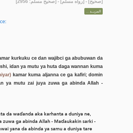
] - [رواه مسلم] - [صحيح مسلم: 2956]
صحيح
[
المزيــد ...
ce:
 kamar kurkuku ce dan wajibci ga abubuwan da
da shi, idan ya mutu ya huta daga wannan kuma
iyar)
kamar kuma aljanna ce ga kafiri; domin
n ya mutu zai juya zuwa ga abinda Allah -
ta da waɗanda aka karhanta a duniya ne,
zuwa ga abinda Allah - Maɗaukakin sarki -
wai yana da abinda ya samu a duniya tare