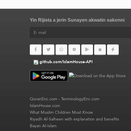
Yin Rijista a jerin Sunayen akwatin sakonni
github.com/IslamHouse-API
QuranEnc.com
-
TerminologyEnc.com
IslamHouse.com
What Muslim Children Must Know
Riyadh Al-Salheen with explanation and benefits
Bayan Al-Islam