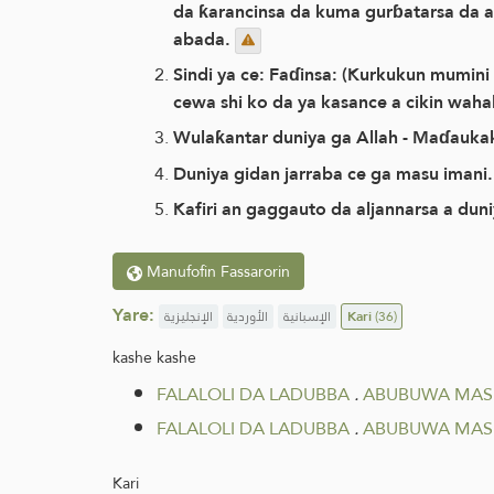
da ƙarancinsa da kuma gurɓatarsa da 
abada.
Sindi ya ce: Faɗinsa: (Kurkukun mumini c
cewa shi ko da ya kasance a cikin wahala
Wulaƙantar duniya ga Allah - Maɗaukaki
Duniya gidan jarraba ce ga masu imani
Kafiri an gaggauto da aljannarsa a duni
Manufofin Fassarorin
Yare:
الإنجليزية
الأوردية
الإسبانية
Kari
(36)
kashe kashe
FALALOLI DA LADUBBA
.
ABUBUWA MASU
FALALOLI DA LADUBBA
.
ABUBUWA MASU
Kari