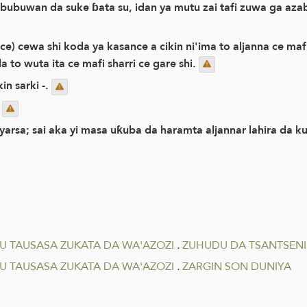
abubuwan da suke ɓata su, idan ya mutu zai tafi zuwa ga a
e) cewa shi koda ya kasance a cikin ni'ima to aljanna ce mafi 
 to wuta ita ce mafi sharri ce gare shi.
n sarki -.
.
yarsa; sai aka yi masa uƙuba da haramta aljannar lahira da k
 TAUSASA ZUKATA DA WA'AZOZI
.
ZUHUDU DA TSANTSENI
 TAUSASA ZUKATA DA WA'AZOZI
.
ZARGIN SON DUNIYA