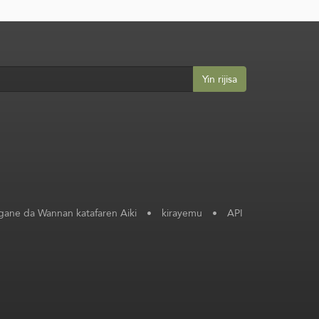
Yin rijisa
ane da Wannan katafaren Aiki
•
kirayemu
•
API