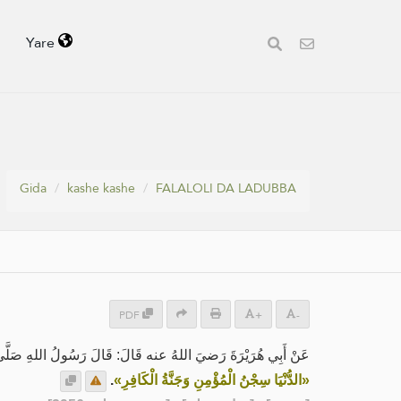
Yare
Gida
kashe kashe
FALALOLI DA LADUBBA
PDF
+
-
عَنْ أَبِي هُرَيْرَةَ رَضيَ اللهُ عنه قَالَ: قَالَ رَسُولُ اللهِ صَلَّى ا:
.
«الدُّنْيَا سِجْنُ الْمُؤْمِنِ وَجَنَّةُ الْكَافِرِ»