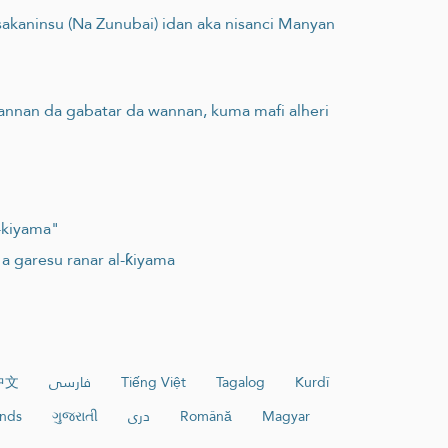
akaninsu (Na Zunubai) idan aka nisanci Manyan
wannan da gabatar da wannan, kuma mafi alheri
-kiyama"
 a garesu ranar al-ƙiyama
中文
فارسی
Tiếng Việt
Tagalog
Kurdî
nds
ગુજરાતી
دری
Română
Magyar