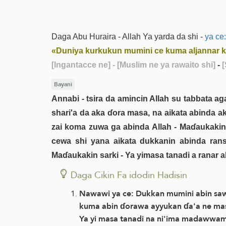
Daga Abu Huraira - Allah Ya yarda da shi -
ya ce:
«‌Duniya kurkukun mumini ce kuma aljannar ka
[Ingantacce ne]
- [Muslim ne ya rawaito shi]
-
[
Bayani
Annabi - tsira da amincin Allah su tabbata 
shari'a da aka ɗora masa, na aikata abinda a
zai koma zuwa ga abinda Allah - Maɗaukakin 
cewa shi yana aikata dukkanin abinda ran
Maɗaukakin sarki - Ya yimasa tanadi a ranar 
Daga Cikin Fa idodin Hadisin
Nawawi ya ce: Dukkan mumini abin saw
kuma abin ɗorawa ayyukan ɗa'a ne mas
Ya yi masa tanadi na ni'ima madawwam