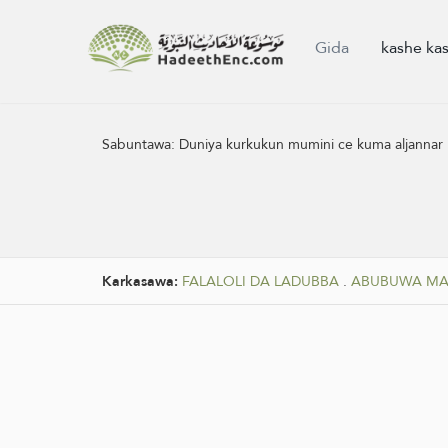
Gida
kashe ka
Sabuntawa:
‌Duniya kurkukun mumini ce kuma aljannar k
Karkasawa:
FALALOLI DA LADUBBA
.
ABUBUWA MAS