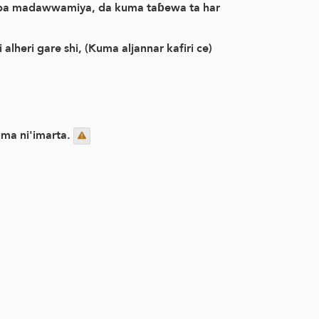
zaba madawwamiya, da kuma taɓewa ta har
alheri gare shi, (Kuma aljannar kafiri ce)
uma ni'imarta.