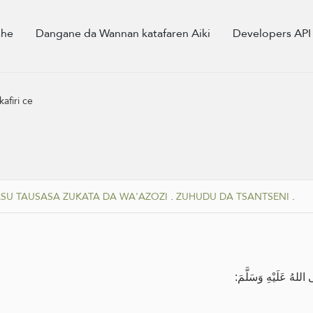
she
Dangane da Wannan katafaren Aiki
Developers API
afiri ce
U TAUSASA ZUKATA DA WA'AZOZI
.
ZUHUDU DA TSANTSENI
.
للهُ عَلَيْهِ وَسَلَّمَ