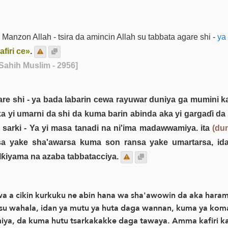
Manzon Allah - tsira da amincin Allah su tabbata agare shi -
ya 
firi ce»
.
Sahih Muslim - 2956]
agare shi - ya bada labarin cewa rayuwar duniya ga mumini
ka yi umarni da shi da kuma barin abinda aka yi gargaɗi 
sarki - Ya yi masa tanadi na ni'ima madawwamiya. ita
(dun
sa yake sha'awarsa kuma son ransa yake umartarsa, ida
alƙiyama na azaba tabbatacciya.
a a cikin kurkuku ne abin hana wa sha'awowin da aka haram
u wahala, idan ya mutu ya huta daga wannan, kuma ya koma 
iya, da kuma hutu tsarkakakke daga tawaya. Amma kafiri ka