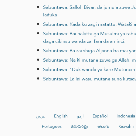
Sabuntawa: Salloli Biyar, da jumu'a zuwa
laifuka
Sabuntawa: Kada ku zagi matattu; Wataƙila
Sabuntawa: Bai halatta ga Musulmi ya rabu
daga cikinsu wanda zai fara da aminci.
Sabuntawa: Ba zai shiga Aljanna ba mai y
Sabuntawa: Na ƙi mutane zuwa ga Allah, m
Sabuntawa: "Duk wanda ya kare Mutuncin 
Sabuntawa: Lallai wasu mutane suna kutsawa
عربي
English
اردو
Español
Indonesia
Português
മലയാളം
తెలుగు
Kiswahili