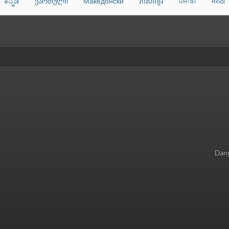
ಕನ್ನಡ
ქართული
Македонски
ភាសាខ្មែរ
ਪੰਜਾਬੀ
मराठी
Dang