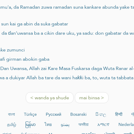
 Jumu'a, da Ramadan zuwa ramadan suna kankare abunda yake ts
 sun kai ga abin da suka gabatar
 da ɗan’uwansa ba a cikin dare uku, ya sadu: don gabatar da 
anke zumunci
afi girman abokin gaba
Dan Uwansa, Allah zai Kare Masa Fuskarsa daga Wuta Ranar al
 a dukiyar Allah ba tare da wani haƙƙi ba, to, wuta ta tabbata
< wanda ya shude
mai binsa >
বাংলা
Türkçe
Русский
Bosanski
සිංහල
हिन्दी
தமிழ்
မြန်မာ
ไทย
پښتو
অসমীয়া
አማርኛ
Nederla