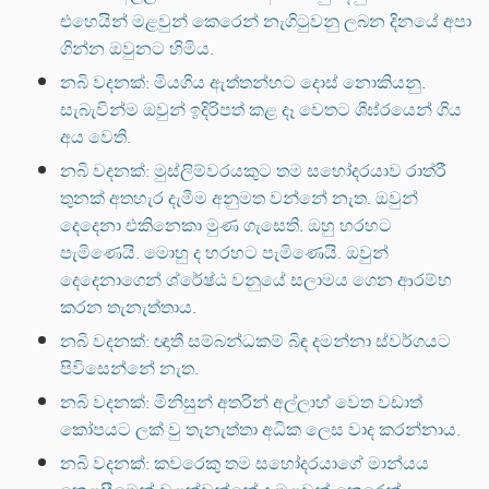
එහෙයින් මළවුන් කෙරෙන් නැගිටුවනු ලබන දිනයේ අපා
ගින්න ඔවුනට හිමිය.
නබි වදනක්: මියගිය ඇත්තන්හට දොස් නොකියනු.
සැබැවින්ම ඔවුන් ඉදිරිපත් කළ දෑ වෙතට ශීඝ්රයෙන් ගිය
අය වෙති.
නබි වදනක්: මුස්ලිම්වරයකුට තම සහෝදරයාව රාත්රී
තුනක් අතහැර දැමීම අනුමත වන්නේ නැත. ඔවුන්
දෙදෙනා එකිනෙකා මුණ ගැසෙති. ඔහු හරහට
පැමිණෙයි. මොහු ද හරහට පැමිණෙයි. ඔවුන්
දෙදෙනාගෙන් ශ්රේෂ්ඨ වනුයේ සලාමය ගෙන ආරම්භ
කරන තැනැත්තාය.
නබි වදනක්: ඥාතී සම්බන්ධකම් බිඳ දමන්නා ස්වර්ගයට
පිවිසෙන්නේ නැත.
නබි වදනක්: මිනිසුන් අතරින් අල්ලාහ් වෙත වඩාත්
කෝපයට ලක් වු තැනැත්තා අධික ලෙස වාද කරන්නාය.
නබි වදනක්: කවරෙකු තම සහෝදරයාගේ මාන්යය