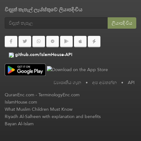
විද්‍යුත් තැපැල් ලැය්ස්තුවේ ලියාපදිංචිය
ලියාපදිංචිය
github.com/IslamHouse-API
ව්‍යාපෘතිය ගැන
•
අප අමතන්න
•
API
QuranEnc.com
-
TerminologyEnc.com
IslamHouse.com
What Muslim Children Must Know
Riyadh Al-Salheen with explanation and benefits
Bayan Al-Islam