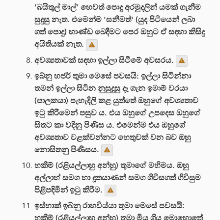
'බයිතුල් මාල්' හෙවත් පොදු අරමුදලින් යමක් ගැනීම
සුදුසු නැත. එමෙන්ම 'ඝනීමත්' (යුද පිටියෙන් ලබා
ගත් පොදු) භාණ්ඩ බෙදීමට පෙර ඔහුට ඒ සඳහා කිසිදු
අයිතියක් නැත.
අවශ්‍යතාවක් සඳහා ඉල්ලා සිටීමේ අවසරය.
ඉබ්නු හජර් තුමා මෙසේ පවසයි: ඉල්ලා සිටින්නා
තමන් ඉල්ලා සිටින නුසුදුසු දෑ ගැන ඉමාම් වරයා
(පාලකයා) පැහැදිලි කළ යුත්තේ ඔහුගේ අවශ්‍යතාව
ඉටු කිරීමෙන් පසුව ය. එය ඔහුගේ උපදෙස ඔහුගේ
සිතට කා වදිනු පිණිස ය. එමෙන්ම එය ඔහුගේ
අවශ්‍යතාව වළක්වන්නට හෙතුවක් වන බව ඔහු
නොසිතනු පිණිසය.
හකීම් (රළියල්ලාහු අන්හු) තුමාගේ මහිමය. ඔහු
අල්ලාහ් සමග හා දූතයාණන් සමග ගිවිසගත් ගිවිසුම
පිළිපඳිමින් ඉටු කිරීම.
ඉස්හාක් ඉබ්නු රාහවිය්යා තුමා මෙසේ පවසයි:
හකීම් (රළියල්ලාහු අන්හු) තුමා මිය ගිය මොහොතේ