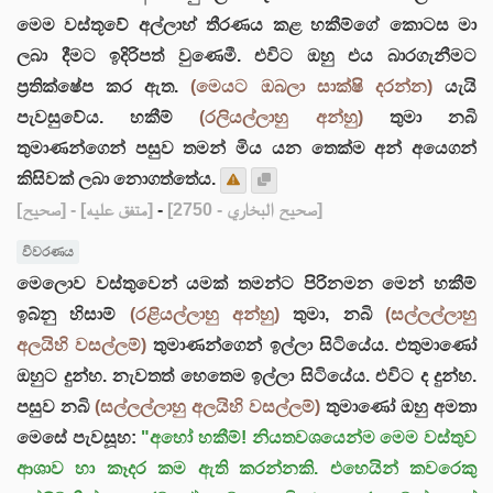
මෙම වස්තූවේ අල්ලාහ් තීරණය කළ හකීම්ගේ කොටස මා
ලබා දීමට ඉදිරිපත් වුණෙමී. එවිට ඔහු එය බාරගැනීමට
ප්‍රතික්ෂේප කර ඇත.
(මෙයට ඔබලා සාක්ෂි දරන්න)
යැයි
පැවසුවේය. හකීම්
(රලියල්ලාහු අන්හු)
තුමා නබි
තුමාණන්ගෙන් පසුව තමන් මිය යන තෙක්ම අන් අයෙගන්
කිසිවක් ලබා නොගත්තේය.
[صحيح]
- [متفق عليه]
-
[صحيح البخاري - 2750]
විවරණය
මෙලොව වස්තුවෙන් යමක් තමන්ට පිරිනමන මෙන් හකීම්
ඉබ්නු හිසාම්
(රළියල්ලාහු අන්හු)
තුමා, නබි
(සල්ලල්ලාහු
අලයිහි වසල්ලම්)
තුමාණන්ගෙන් ඉල්ලා සිටියේය. එතුමාණෝ
ඔහුට දුන්හ. නැවතත් හෙතෙම ඉල්ලා සිටියේය. එවිට ද දුන්හ.
පසුව නබි
(සල්ලල්ලාහු අලයිහි වසල්ලම්)
තුමාණෝ ඔහු අමතා
මෙසේ පැවසූහ:
"අහෝ හකීම්! නියතවශයෙන්ම මෙම වස්තුව
ආශාව හා කෑදර කම ඇති කරන්නකි. එහෙයින් කවරෙකු