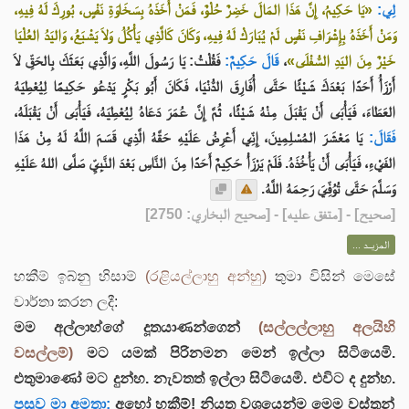
لِي:
«يَا حَكِيمُ، إِنَّ هَذَا المَالَ خَضِرٌ حُلْوٌ، فَمَنْ أَخَذَهُ بِسَخَاوَةِ نَفْسٍ، بُورِكَ لَهُ فِيهِ،
وَمَنْ أَخَذَهُ بِإِشْرَافِ نَفْسٍ لَمْ يُبَارَكْ لَهُ فِيهِ، وَكَانَ كَالَّذِي يَأْكُلُ وَلاَ يَشْبَعُ، وَاليَدُ العُلْيَا
فَقُلْتُ: يَا رَسُولَ اللَّهِ، وَالَّذِي بَعَثَكَ بِالحَقِّ لاَ
قَالَ حَكِيمٌ:
،
خَيْرٌ مِنَ اليَدِ السُّفْلَى»
أَرْزَأُ أَحَدًا بَعْدَكَ شَيْئًا حَتَّى أُفَارِقَ الدُّنْيَا، فَكَانَ أَبُو بَكْرٍ يَدْعُو حَكِيمًا لِيُعْطِيَهُ
العَطَاءَ، فَيَأْبَى أَنْ يَقْبَلَ مِنْهُ شَيْئًا، ثُمَّ إِنَّ عُمَرَ دَعَاهُ لِيُعْطِيَهُ، فَيَأْبَى أَنْ يَقْبَلَهُ،
فَقَالَ:
يَا مَعْشَرَ المُسْلِمِينَ، إِنِّي أَعْرِضُ عَلَيْهِ حَقَّهُ الَّذِي قَسَمَ اللَّهُ لَهُ مِنْ هَذَا
الفَيْءِ، فَيَأْبَى أَنْ يَأْخُذَهُ. فَلَمْ يَرْزَأْ حَكِيمٌ أَحَدًا مِنَ النَّاسِ بَعْدَ النَّبِيِّ صَلَّى اللهُ عَلَيْهِ
وَسَلَّمَ حَتَّى تُوُفِّيَ رَحِمَهُ اللَّهُ.
] - [متفق عليه] - [صحيح البخاري: 2750]
صحيح
[
المزيــد ...
හකීම් ඉබ්නු හිසාම්
(රළියල්ලාහු අන්හු)
තුමා විසින් මෙසේ
වාර්තා කරන ලදී:
මම අල්ලාහ්ගේ දූතයාණන්ගෙන්
(සල්ලල්ලාහු අලයිහි
වසල්ලම්)
මට යමක් පිරිනමන මෙන් ඉල්ලා සිටියෙමි.
එතුමාණෝ මට දුන්හ. නැවතත් ඉල්ලා සිටියෙමි. එවිට ද දුන්හ.
පසුව මා අමතා:
අහෝ හකීම්! නියත වශයෙන්ම මෙම වස්තූන්