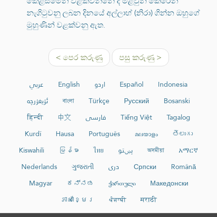
කෙළසීමෙන් වළක්වන්නේ ද මළවුන් කෙරෙන්
නැගිටුවනු ලබන දිනයේ අල්ලාහ් (නිරා) ගින්න ඔහුගේ
මුහුණින් වළක්වනු ඇත.
< පෙර කරුණු
පසු කරුණු >
عربي
English
اردو
Español
Indonesia
ئۇيغۇرچە
বাংলা
Türkçe
Русский
Bosanski
हिन्दी
中文
فارسی
Tiếng Việt
Tagalog
Kurdî
Hausa
Português
മലയാളം
తెలుగు
Kiswahili
မြန်မာ
ไทย
پښتو
অসমীয়া
አማርኛ
Nederlands
ગુજરાતી
دری
Српски
Română
Magyar
ಕನ್ನಡ
ქართული
Македонски
ភាសាខ្មែរ
ਪੰਜਾਬੀ
मराठी