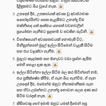
එතුමාණෝ පරිත්‍යාග කළහ. නමුත් කිසිවිටෙක
දිළිඳුකමට බිය වූයේ නැත.
උපදෙස් දීම, උපකාරයක් අවශ්‍ය වූ අවස්ථාවක
සහෝදරයින්ට සෙත සැළසීමට උනන්දු වීම
මක්නිසාද යත් ආත්මය යහපත් වචනවලින්
ප්‍රයෝජන ගැනීමට සූදානම් ව පවතින බැවිනි.
විශේෂයෙන් අවශ්‍යතාවයක් නොමැති විට,
මිනිසුන්ගෙන් මුදල් ඉල්ලා සිටීමෙන් වැළකී සිටීම
සහ එය වළක්වා ගැනීම.
මුදලට කෑදරකම සහ ඕනෑවට වඩා ප්‍රශ්න ඇසීම
මෙහි හෙළා දැක ඇත.
ඉල්ලා සිටින්නා ඉල්ලා සිටීම බල කර සිටින්නේ නම්,
එය ප්‍රතික්ෂේප කිරීම, ඒ ගැන බිය ගැන්වීම, ඒ ගැන
උපදෙස් දීම, එමෙන්ම ඔහුට නිහතමානීකම ගැන
සහ ඒවා ලබන්නට උනන්දු නොවන ලෙස අණ කර
සිටීම වරදක් නැත.
කිසිවෙකු හෝ ඉමාම් ඔහුට යමක් දීමෙන් පසු