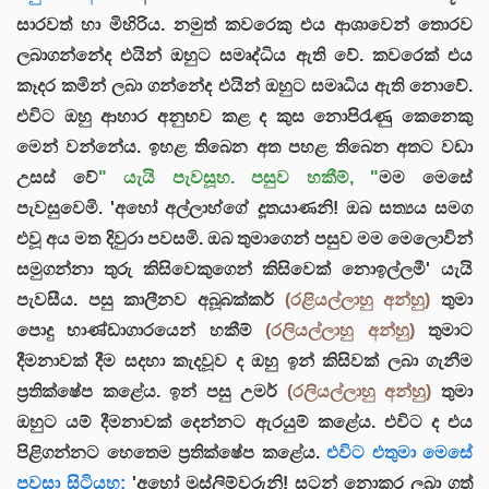
සාරවත් හා මිහිරිය. නමුත් කවරෙකු එය ආශාවෙන් තොරව
ලබාගන්නේද එයින් ඔහුට සමෘද්ධිය ඇති වේ. කවරෙක් එය
කෑදර කමින් ලබා ගන්නේද එයින් ඔහුට සමෘධිය ඇති නොවේ.
එවිට ඔහු ආහාර අනුභව කළ ද කුස නොපිරැණු කෙනෙකු
මෙන් වන්නේය. ඉහළ තිබෙන අත පහළ තිබෙන අතට වඩා
උසස් වේ
" යැයි පැවසූහ. පසුව හකීම්, "
මම මෙසේ
පැවසුවෙමි. 'අහෝ අල්ලාහ්ගේ දූතයාණනි! ඔබ සත්‍යය සමග
එවූ අය මත දිවුරා පවසමි. ඔබ තුමාගෙන් පසුව මම මෙලොවින්
සමුගන්නා තුරු කිසිවෙකුගෙන් කිසිවෙක් නොඉල්ලමී' යැයි
පැවසීය. පසු කාලීනව අබූබක්කර්
(රළියල්ලාහු අන්හු)
තුමා
පොදු භාණ්ඩාගාරයෙන් හකීම්
(රලියල්ලාහු අන්හු)
තුමාට
දීමනාවක් දීම සදහා කැදවූව ද ඔහු ඉන් කිසිවක් ලබා ගැනීම
ප්‍රතික්ෂේප කළේය. ඉන් පසු උමර්
(රලියල්ලාහු අන්හු)
තුමා
ඔහුට යම් දීමනාවක් දෙන්නට ඇරයුම් කළේය. එවිට ද එය
පිළිගන්නට හෙතෙම ප්‍රතික්ෂේප කළේය.
එවිට එතුමා මෙසේ
පවසා සිටියහ:
'අහෝ මුස්ලිම්වරුනි! සටන් නොකර ලබා ගත්