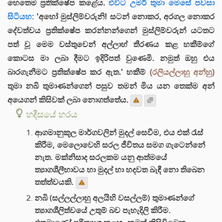
හෙතෙම ප්‍රතික්ෂේප කළේය.
එවිට උමර් තුමා මෙසේ පවසා
සිටියහ:
'අහෝ මුස්ලිම්වරුනි! සටන් නොකර, අරගල නොකර
දේවත්වය ප්‍රතික්ෂේප කරන්නන්ගෙන් මුස්ලිම්වරුන් යටතට
පත් වූ මෙම වස්තුවෙන් අල්ලාහ් තීරණය කළ හකීම්ගේ
කොටස මා ලබා දීමට ඉදිරිපත් වුණෙමි. නමුත් ඔහු එය
බාරගැනීමට ප්‍රතික්ෂේප කර ඇත.' හකීම්
(රලියල්ලාහු අන්හු)
තුමා නබි තුමාණන්ගෙන් පසුව තමන් මිය යන තෙක්ම අන්
අයෙගන් කිසිවක් ලබා නොගත්තේය.
හදීසයේ හරය
ආගමානුකූල මාර්ගවලින් මුදල් සෙවීම, එය එක් රැස්
කිරීම, මෙලොවෙහි සරල ජීවිතය සමග ගැටෙන්නේ
නැත. මක්නිසාද සරලකම යනු ආත්මයේ
ත්‍යාගශීලීභාවය හා මුදල් හා හදවත බැඳී නො තිබෙන
තත්ත්වයකි.
නබි (සල්ලල්ලාහු අලයිහි වසල්ලම්) තුමාණන්ගේ
ත්‍යාගශීලිත්වයේ උතුම් බව පැහැදිලි කිරීම.