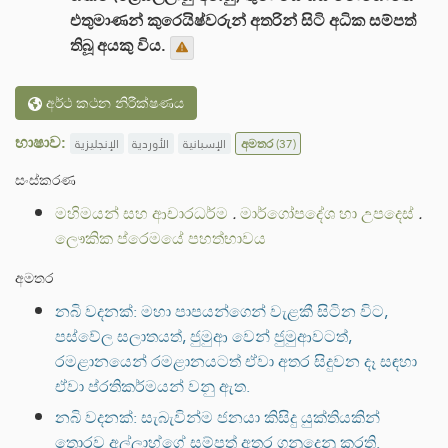
එතුමාණන් කුරෙයිෂ්වරුන් අතරින් සිටි අධික සම්පත්
තිබූ අයකු විය.
අර්ථ කථන නිරීක්ෂණය
භාෂාව:
الإنجليزية
الأوردية
الإسبانية
අමතර
(37)
සංස්කරණ
මහිමයන් සහ ආචාරධර්ම
.
මාර්ගෝපදේශ හා උපදෙස්
.
ලෞකික ප්රෙමයේ පහත්භාවය
අමතර
නබි වදනක්: මහා පාපයන්ගෙන් වැළකී සිටින විට,
පස්වේල සලාතයත්, ජුමුආ වෙන් ජුමුආවටත්,
රමළානයෙන් රමළානයටත් ඒවා අතර සිදුවන දෑ සඳහා
ඒවා ප්රතිකර්මයන් වනු ඇත.
නබි වදනක්: සැබැවින්ම ජනයා කිසිදු යුක්තියකින්
තොරව අල්ලාහ්ගේ සම්පත් අතර ගනුදෙනු කරති.