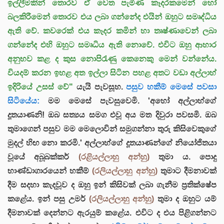
ඉල්ලීමකින් තොරව ඒ වෙත පැමිණ කෑදරකමෙන් හෝ
බලකිරීමෙන් තොරව එය ලබා ගන්නේද එයින් ඔහුට සමෘද්ධිය
ඇති වේ. කවරෙක් එය කෑදර කමින් හා තෘෂ්ණාවෙන් ලබා
ගන්නේද එහි ඔහුට සමෘධිය ඇති නොවේ. එවිට ඔහු ආහාර
අනුභව කළ ද කුස නොපිරැණු කෙනෙකු මෙන් වන්නේය.
වියදම් කරන ඉහළ අත ඉල්ලා සිටින පහළ අතට වඩා අල්ලාහ්
ඉදිරියේ උසස් වේ"
යැයි පැවසූහ.
පසුව හකීම් මෙසේ පවසා
සිටියේය:
මම මෙසේ පැවසුවෙමි. 'අහෝ අල්ලාහ්ගේ
දූතයාණනි! ඔබ සත්‍යය සමග එවූ අය මත දිවුරා පවසමි. ඔබ
තුමාගෙන් පසුව මම මෙලොවින් සමුගන්නා තුරු කිසිවෙකුගේ
මුදල් හිඟ නො කරමි.' අල්ලාහ්ගේ දූතයාණන්ගේ නියෝජිතයා
වූයේ අබූබක්කර්
(රළියල්ලාහු අන්හු)
තුමා ය. පොදු
භාණ්ඩාගාරයෙන් හකීම්
(රලියල්ලාහු අන්හු)
තුමාට දීමනාවක්
දීම සදහා කැදවූව ද ඔහු ඉන් කිසිවක් ලබා ගැනීම ප්‍රතික්ෂේප
කළේය. ඉන් පසු උමර්
(රලියල්ලාහු අන්හු)
තුමා ද ඔහුට යම්
දීමනාවක් දෙන්නට ඇරයුම් කළේය. එවිට ද එය පිළිගන්නට