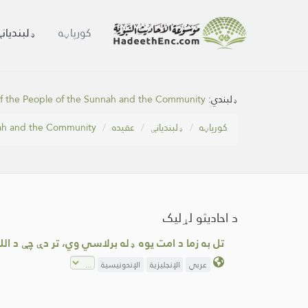
کور‌پاڼه
ډلبندیان
ډلبندي:
 of the People of the Sunnah and the Community
کور‌پاڼه
ډلبندیانې
عقیده
ah and the Community
د احادیثو لړلیک
تل به زما د امت یوه ډله برلاسي وي، تر دې چې د ا
عربي
الإنجليزية
الإندونيسية