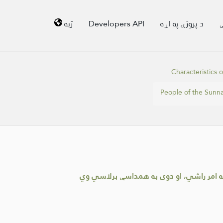
ې
د پروژې په اړه
Developers API
ژبه
Characteristics
People of the Sunn
لله امر راشي، او دوی به همداسې برلاسي وي