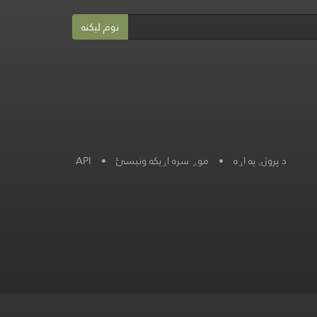
نوم لیکنه
د پروژې په اړه
•
موږ سره اړیکه ونیسئ
•
API