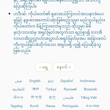
နှင့် အရှင်မြတ်၏ ရစူလ်တမန်တော်ဟူ၍သာ အသင်တို့
ပြောဆိုကြပါ။
ဟဒီးဆ်: ကိုယ်တော်၏ ရှဖာအသ်ကြားဝင်အသနားခံပေး
မှုဖြင့် နဖူးစာအကောင်းဆုံးဖြစ်မည့်သူမှာ မည်သူပါနည်း။
ကိုယ်တော်က မိန့်ကြားတော်မူသည် ထိုသူမှာ မိမိ
နှလုံးသားထဲမှ အရှင်မြတ်အတွက်သာ ရည်စူး၍ (လာအိ
လာဟအိလ္လလ္လာဟ်)အလ္လာဟ်အရှင်မြတ်မှအပ အခြားခဝပ်
ကိုးကွယ်ခြင်းခံထိုက်သော အရှင်မရှိ ဟူ၍ ပြောဆိုခဲ့သူ
ဖြစ်သည်။
< ရှေ့
နောက် >
عربي
English
اردو
Español
Indonesia
ئۇيغۇرچە
বাংলা
Türkçe
Русский
Bosanski
සිංහල
हिन्दी
中文
فارسی
Tiếng Việt
Tagalog
Kurdî
Hausa
Português
മലയാളം