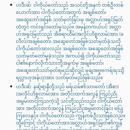
ဟဒီးဆ်: ငါကိုယ်တော်သည် အသင်တို့အနက် တစ်ဦးတစ်
ယောက်အား ငါကိုယ်တော်အတွက် အချစ်တော်၊
အဆွေတော်အဖြစ် သတ်မှတ်ခြင်းမှ အလ္လာဟ်အရှင်မြတ်
ထံတွင် ကင်းရှင်းတော်မူသည်။ အမှန်တကယ်ပင် အလ္လာ
ဟ်အရှင်မြတ်သည် အိဗ်ရာဟီမ်(အလိုင်ဟိစ္စလာမ်)အား (ခ
လီလ်)အချစ်တော်၊ အဆွေတော်အဖြစ်သတ်မှတ်ခဲ့သလို
ငါကိုယ်တော်အားလည်း အချစ်တော်၊ အဆွေတော်အဖြစ်
သတ်မှတ်တော်မူခဲ့သည်။ အကယ်၍ ငါကိုယ်တော်သည်
ငါ၏နောက်လိုက်သားတို့အနက်မှ အချစ်တော်၊
အဆွေတော်သတ်မှတ်ရမည်ဆိုလျှင် မုချအဗူဗကရ်(ရဿွိ
ရလ္လာဟုအန်ဟု)အား သတ်မှတ်မည်ဖြစ်သည်။
ဟဒီးဆ်: နဆ်ွရာနီတို့သည် မရ်ယမ်၏သားတော် (အီစာ)
(အလိုင်ဟိစ္စလာမ်)အား အတိုင်းထက်အလွန် ကြည်ညို
အမွှမ်းတင်ကြသကဲ့သို့ သင်တို့သည်လည်း ငါကိုယ်တော်
အား အတိုင်းထက်အလွန် ကြည်ညိုအမွှမ်းတင်ခြင်း မပြု
ကြလေနှင့်။ ငါကိုယ်တော်သည် ကျွန်တစ်ဦးသာဖြစ်သည်။
ထို့ကြောင့် ငါကိုယ်တော်အားအလ္လာဟ်အရှင်မြတ်၏ကျွန်