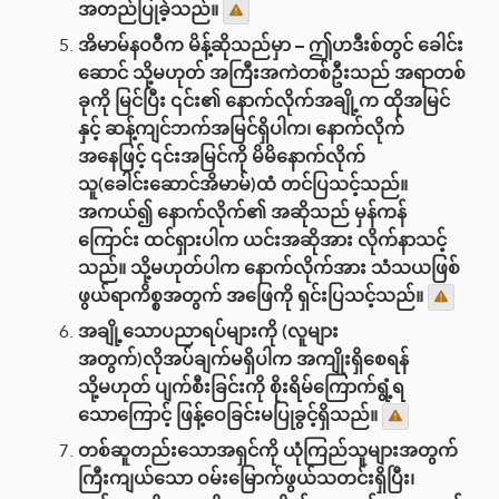
အတည်ပြုခဲ့သည်။
အိမာမ်နဝဝီက မိန့်ဆိုသည်မှာ – ဤဟဒီးစ်တွင် ခေါင်း
ဆောင် သို့မဟုတ် အကြီးအကဲတစ်ဦးသည် အရာတစ်
ခုကို မြင်ပြီး ၎င်း၏ နောက်လိုက်အချို့က ထိုအမြင်
နှင့် ဆန့်ကျင်ဘက်အမြင်ရှိပါက၊ နောက်လိုက်
အနေဖြင့် ၎င်းအမြင်ကို မိမိနောက်လိုက်
သူ(ခေါင်းဆောင်အိမာမ်)ထံ တင်ပြသင့်သည်။
အကယ်၍ နောက်လိုက်၏ အဆိုသည် မှန်ကန်
ကြောင်း ထင်ရှားပါက ယင်းအဆိုအား လိုက်နာသင့်
သည်။ သို့မဟုတ်ပါက နောက်လိုက်အား သံသယဖြစ်
ဖွယ်ရာကိစ္စအတွက် အဖြေကို ရှင်းပြသင့်သည်။
အချို့သောပညာရပ်များကို (လူများ
အတွက်)လိုအပ်ချက်မရှိပါက အကျိုးရှိစေရန်
သို့မဟုတ် ပျက်စီးခြင်းကို စိုးရိမ်ကြောက်ရွံ့ရ
သောကြောင့် ဖြန့်ဝေခြင်းမပြုခွင့်ရှိသည်။
တစ်ဆူတည်းသောအရှင်ကို ယုံကြည်သူများအတွက်
ကြီးကျယ်သော ဝမ်းမြောက်ဖွယ်သတင်းရှိပြီး၊