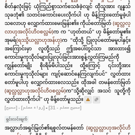
စိတ်နှလုံးဖြင့် ယုံကြည်စွာသက်သေခံခဲ့လျင် ထိုသူအား ဂျန္နသ်
သုခဘုံ၏ သတင်းကောင်းပေးလိုက်ပါ ဟု မိန့်ကြားတော်မူခဲ့ပါ
သလောဟု လျှောက်ထားမေးမြန်း၏။ ကိုယ်တော်မြတ်
(ဆွလ္လလ္
လာဟုအလိုင်ဟိဝစလ္လမ်)
က က “ဟုတ်တယ်” ဟု မိန့်တော်မူ၏။
အုမရ်
(ရဿွိယလ္လာဟုအန်ဟု)
က “ထိုသို့ ပြုလုပ်တော်မမူပါနှင့်။
အကြောင်းမှာ လူတို့သည် ဤအပေါ်တွင်သာ အားထား၍
ကောင်းမှုကုသိုလ်များပြုလုပ်ခြင်းအားစွန့်လွှတ်ကြမည်ကို
ကျွန်‌တော်မျိုး စိုးရိမ်မိပါသည်။ ထို့ကြောင့် ၎င်းတို့အား
ကောင်းမှုကုသိုလ်များ ကျင့်ဆောင်နေကြလျက်ပင်” လွှတ်ထား
တော်မူပါဟု လျှောက်ထားလေသည်။ ထိုအခါ တမန်တော်မြတ်
(ဆွလ္လလ္လာဟုအလိုင်ဟိဝစလ္လမ်)
က“သို့ဆိုလျှင် အသင် သူတို့ကို
လွှတ်ထားလိုက်ပါ” ဟု မိန့်တော်မူသည်။
[صحيح]
- [رواه مسلم]
-
[صحيح مسلم - 31]
ရှင်းလင်းချက်
အလ္လာဟ်အရှင်မြတ်၏ရစူလ်တမန်တော်
(ဆွလ္လလ္လာဟုအလိုင်ဟိ