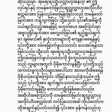
ဆိုသည်မှာ- အုမရ်(ရဿွိယလ္လာဟုအန်ဟု) ၏ ဤ
လုပ်ရပ်နှင့် တမန်တော်မြတ်(ဆွလ္လလ္လာဟုအလိုင်ဟိဝ
စလ္လမ်)အား ပြန်လည်မေးမြန်းခြင်းသည် တမန်တော်
မြတ်အား ကန့်ကွက်ခြင်း သို့မဟုတ် ၎င်း၏အမိန့်ကို
ပယ်ချလိုသည့်အနေဖြင့် မဟုတ်ပေ။ အကြောင်းမှာ
အဗူဟုရိုင်ရဟ်အား စေလွှတ်ခြင်း၏ ရည်ရွယ်ချက်
မှာ အွမ်မသ်၏ နှလုံးသားများကို ကျေနပ်စေရန်နှင့်
၎င်းတို့အား ဝမ်းမြောက်ဖွယ်သတင်း ပေးအပ်ရန်သာ
ဖြစ်သည်။ သို့သော် အုမရ်(ရဿွိယလ္လာဟုအန်ဟု)က
ဤဝမ်းမြောက်ဖွယ်သတင်းကို ဖုံးကွယ်ထားခြင်း
သည် လူများအတွက် ပိုမိုကောင်းမွန်ပြီး ၎င်းတို့သည်
(ကောင်းမှုကုသိုလ်များအပေါ်သာ) အားမကိုးမိစေရန်
ပိုမိုသင့်‌လျော်ကြောင်း သိမြင်နားလည်ခဲ့သည်။ ဤ
သည် ၎င်းတို့အား ချက်ချင်းသတင်းပေးခြင်းထက်
ပိုမိုကောင်းမွန်ပြီး ကောင်းကျိုးဖြစ်စေပါသည်။
အဆိုပါအကြောင်းကို တမန်တော်မြတ်(ဆွလ္လလ္လာဟု
အလိုင်ဟိဝစလ္လမ်)ထံ တင်ပြသောအခါ ကိုယ်တော်က
ထိုအချက်နှင့်ပတ်သတ်၍ ၎င်းအား မှန်ကန်သည်ဟု