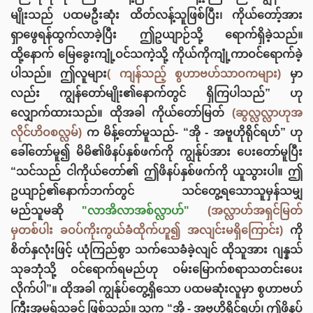
မျိုးသည် ပထမဦးဆုံး ထိတ်လန့်သူဖြစ်ပြီး၊ ကိုယ်တော့်အား
ရှာဖွေရန်ထွက်လာခဲ့ပြီး ဤဥယျာဉ်သို့ ရောက်ရှိခဲ့သည်။
ထို့နောက် မြေခွေးကျုံ့ဝင်သကဲ့သို့ ကိုယ်ကိုကျုံ့ကာဝင်ရောက်ခဲ့
ပါသည်။ ဤလူများ
( ကျန်သည့် စွဟာဗဟ်သာဝကများ)
မှာ
လည်း ကျွန်တော်မျိုး၏နောက်တွင် ရှိကြပါသည်” ဟု
လျှောက်ထားသည်။ ထိုအခါ ကိုယ်တော်မြတ်
(ဆွလ္လလ္လာဟုအ
လိုင်ဟိဝစလ္လမ်)
က မိန့်တော်မူသည်- “အို - အဗူဟိုရိုင်ရဟ်” ဟု
ခေါ်တော်မူ၍ မိမိ၏ဖိနပ်နှစ်ဖက်ကို ကျွန်ုပ်အား ပေးတော်မူပြီး
“သင်သည် ငါကိုယ်တော်၏ ဤဖိနပ်နှစ်ဖက်ကို ယူသွားပါ။ ဤ
ဥယျာဉ်၏နောက်ဘက်တွင် သင်တွေ့ရသောသူမှန်သမျှ
မည်သူမဆို
"လာအိလာအစ်လ္လာဟ်"
(အလ္လာဟ်အရှင်မြတ်
မှတစ်ပါး ခဝပ်ကိုးကွယ်ခံထိုက်ဟူ၍ အလျင်းမရှိကြောင်း)
ကို
စိတ်နှလုံးဖြင့် ယုံကြည်စွာ သက်သေခံခဲ့လျင် ထိုသူအား ဂျန္နသ်
သုခဘုံသို့ ဝင်ရောက်ရမည်ဟု ဝမ်းမြောက်စရာသတင်းပေး
လိုက်ပါ”။ ထိုအခါ ကျွန်ုပ်တွေ့ရှိသော ပထမဆုံးလူမှာ စွဟာဗဟ်
ကြီးအုမရ်သခင် ဖြစ်သည်။ သူက “အို - အဗူဟိုရိုင်ရဟ်၊ ဤဖိနပ်