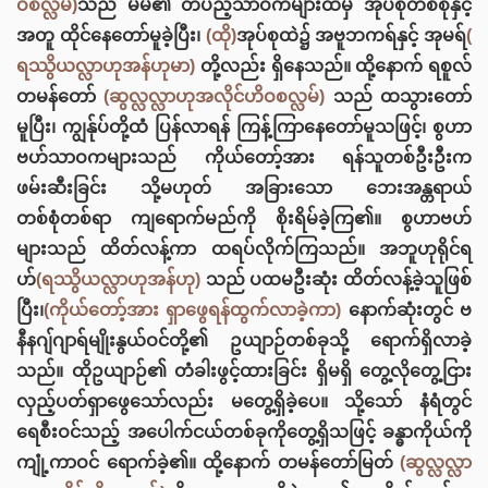
ဝစလ္လမ်)
သည် မိမိ၏ တပည့်သာဝကများထဲမှ အုပ်စုတစ်စုနှင့်
အတူ ထိုင်နေတော်မူခဲ့ပြီး၊
(ထို)
အုပ်စုထဲ၌ အဗူဘကရ်နှင့် အုမရ်
(
ရဿွိယလ္လာဟုအန်ဟုမာ)
တို့လည်း ရှိနေသည်။ ထို့နောက် ရစူလ်
တမန်တော်
(ဆွလ္လလ္လာဟုအလိုင်ဟိဝစလ္လမ်)
သည် ထသွားတော်
မူပြီး၊ ကျွန်ုပ်တို့ထံ ပြန်လာရန် ကြန့်ကြာနေတော်မူသဖြင့်၊ စွဟာ
ဗဟ်သာဝကများသည် ကိုယ်တော့်အား ရန်သူတစ်ဦးဦးက
ဖမ်းဆီးခြင်း သို့မဟုတ် အခြားသော ဘေးအန္တရာယ်
တစ်စုံတစ်ရာ ကျရောက်မည်ကို စိုးရိမ်ခဲ့ကြ၏။ စွဟာဗဟ်
များသည် ထိတ်လန့်ကာ ထရပ်လိုက်ကြသည်။ အဘူဟုရိုင်ရ
ဟ်
(ရဿွိယလ္လာဟုအန်ဟု)
သည် ပထမဦးဆုံး ထိတ်လန့်ခဲ့သူဖြစ်
ပြီး၊
(ကိုယ်တော့်အား ရှာဖွေရန်ထွက်လာခဲ့ကာ)
နောက်ဆုံးတွင် ဗ
နီနဂျ်ဂျာရ်မျိုးနွယ်ဝင်တို့၏ ဥယျာဉ်တစ်ခုသို့ ရောက်ရှိလာခဲ့
သည်။ ထိုဥယျာဉ်၏ တံခါးဖွင့်ထားခြင်း ရှိမရှိ တွေ့လိုတွေ့ငြား
လှည့်ပတ်ရှာဖွေသော်လည်း မတွေ့ရှိခဲ့ပေ။ သို့သော် နံရံတွင်
ရေစီးဝင်သည့် အပေါက်ငယ်တစ်ခုကိုတွေ့ရှိသဖြင့် ခန္ဓာကိုယ်ကို
ကျုံ့ကာဝင် ရောက်ခဲ့၏။ ထို့နောက် တမန်တော်မြတ်
(ဆွလ္လလ္လာ