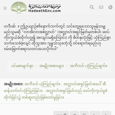
ဟဒီးဆ်:
။ ဤဥယျာဉ်၏နောက်ဘက်တွင် သင်တွေ့ရသောသူမှန်သမျှ
မည်သူမဆို "လာအိလာအစ်လ္လာဟ်" (အလ္လာဟ်အရှင်မြတ်မှတစ်ပါး ခဝပ်
ကိုးကွယ်ခံထိုက်ဟူ၍ အလျင်းမရှိကြောင်း) ကို စိတ်နှလုံးဖြင့် ယုံကြည်စွာ
သက်သေခံခဲ့လျင် ထိုသူအား ဂျန္နသ်သုခဘုံသို့ ဝင်ရောက်ရမည်ဟု
ဝမ်းမြောက်စရာသတင်းပေးလိုက်ပါ”
ပင်မစာမျက်နှာ
အမျိုးအစားများ
အကီဒဟ် ယုံကြည်ချက်။
အမျိုးအစား:
အကီဒဟ် ယုံကြည်ချက်။
.
အလ္လာဟ်အရှင်မြတ်အပေါ် အီ
မာန်သက်ဝင်ယုံကြည်ခြင်း။
.
အလ္လာဟ်အရှင်မြတ်သည် ခဝပ်ကိုးကွယ်မှုခံ
ထိုက်ခြင်း၌ တစ်ဆူတည်းဖြစ်တော်မူခြင်း။
.