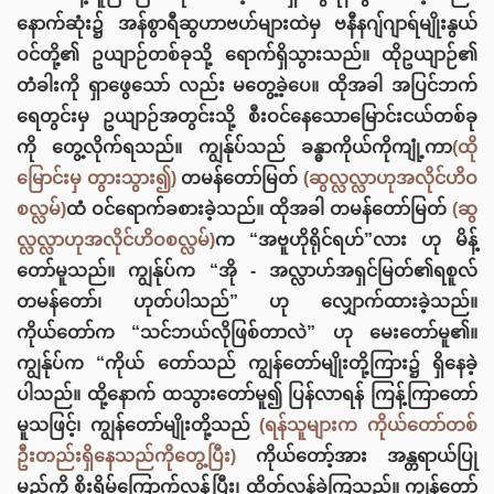
နောက်ဆုံး၌ အန်စွာရီဆွဟာဗဟ်များထဲမှ ဗနီနဂျ်ဂျာရ်မျိုးနွယ်
ဝင်တို့၏ ဥယျာဉ်တစ်ခုသို့ ရောက်ရှိသွားသည်။ ထိုဥယျာဉ်၏
တံခါးကို ရှာဖွေသော် လည်း မတွေ့ခဲ့ပေ။ ထိုအခါ အပြင်ဘက်
ရေတွင်းမှ ဥယျာဉ်အတွင်းသို့ စီးဝင်နေသောမြောင်းငယ်တစ်ခု
ကို တွေ့လိုက်ရသည်။ ကျွန်ုပ်သည် ခန္ဓာကိုယ်ကိုကျုံ့ကာ
(ထို
မြောင်းမှ တွားသွား၍)
တမန်တော်မြတ်
(ဆွလ္လလ္လာဟုအလိုင်ဟိဝ
စလ္လမ်)
ထံ ဝင်ရောက်ခစားခဲ့သည်။ ထိုအခါ တမန်တော်မြတ်
(ဆွ
လ္လလ္လာဟုအလိုင်ဟိဝစလ္လမ်)
က “အဗူဟိုရိုင်ရဟ်”လား ဟု မိန့်
တော်မူသည်။ ကျွန်ုပ်က “အို - အလ္လာဟ်အရှင်မြတ်၏ရစူလ်
တမန်တော်၊ ဟုတ်ပါသည်” ဟု လျှောက်ထားခဲ့သည်။
ကိုယ်တော်က “သင်ဘယ်လိုဖြစ်တာလဲ” ဟု မေးတော်မူ၏။
ကျွန်ုပ်က “ကိုယ်‌ တော်သည် ကျွန်တော်မျိုးတို့ကြား၌ ရှိနေခဲ့
ပါသည်။ ထို့နောက် ထသွားတော်မူ၍ ပြန်လာရန် ကြန့်ကြာတော်
မူသဖြင့်၊ ကျွန်တော်မျိုးတို့သည်
(ရန်သူများက ကိုယ်တော်တစ်
ဦးတည်းရှိ‌နေသည်ကိုတွေ့ပြီး)
ကိုယ်တော့်အား အန္တရာယ်ပြု
မည်ကို စိုးရိမ်ကြောက်လန့်ပြီး၊ ထိတ်လန့်ခဲ့ကြသည်။ ကျွန်တော်