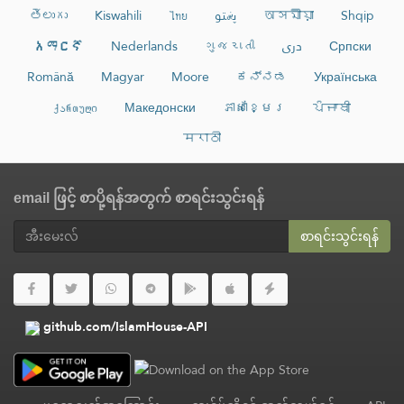
తెలుగు
Kiswahili
ไทย
پښتو
অসমীয়া
Shqip
አማርኛ
Nederlands
ગુજરાતી
دری
Српски
Română
Magyar
Moore
ಕನ್ನಡ
Українська
ქართული
Македонски
ភាសាខ្មែរ
ਪੰਜਾਬੀ
मराठी
email ဖြင့် စာပို့ရန်အတွက် စာရင်းသွင်းရန်
စာရင်းသွင်းရန်
github.com/IslamHouse-API