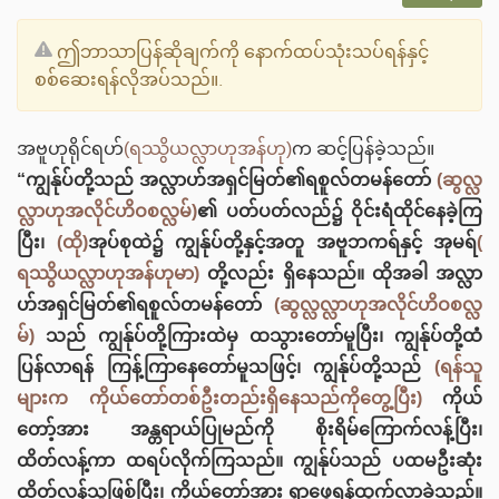
ဤဘာသာပြန်ဆိုချက်ကို နောက်ထပ်သုံးသပ်ရန်နှင့်
စစ်ဆေးရန်လိုအပ်သည်။.
အဗူဟုရိုင်ရဟ်
(ရဿွိယလ္လာဟုအန်ဟု)
က ဆင့်ပြန်ခဲ့သည်။
“ကျွန်ုပ်တို့သည် အလ္လာဟ်အရှင်မြတ်၏ရစူလ်တမန်တော်
(ဆွလ္လ
လ္လာဟုအလိုင်ဟိဝစလ္လမ်)
၏ ပတ်ပတ်လည်၌ ဝိုင်းရံထိုင်နေခဲ့ကြ
ပြီး၊
(ထို)
အုပ်စုထဲ၌ ကျွန်ုပ်တို့နှင့်အတူ အဗူဘကရ်နှင့် အုမရ်
(
ရဿွိယလ္လာဟုအန်ဟုမာ)
တို့လည်း ရှိနေသည်။ ထိုအခါ အလ္လာ
ဟ်အရှင်မြတ်၏ရစူလ်တမန်တော်
(ဆွလ္လလ္လာဟုအလိုင်ဟိဝစလ္လ
မ်)
သည် ကျွန်ုပ်တို့ကြားထဲမှ ထသွားတော်မူပြီး၊ ကျွန်ုပ်တို့ထံ
ပြန်လာရန် ကြန့်ကြာနေတော်မူသဖြင့်၊ ကျွန်ုပ်တို့သည်
(ရန်သူ
များက ကိုယ်တော်တစ်ဦးတည်းရှိ‌နေသည်ကိုတွေ့ပြီး)
ကိုယ်
တော့်အား အန္တရာယ်ပြုမည်ကို စိုးရိမ်ကြောက်လန့်ပြီး၊
ထိတ်လန့်ကာ ထရပ်လိုက်ကြသည်။ ကျွန်ုပ်သည် ပထမဦးဆုံး
ထိတ်လန့်သူဖြစ်ပြီး၊ ကိုယ်တော့်အား ရှာဖွေရန်ထွက်လာခဲ့သည်။