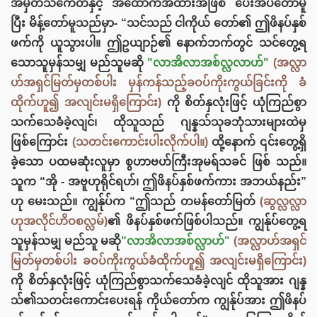
အမှတ်သင်္ကေတနှင့် အထောက်အထားအဖြစ် ပေးအပ်တော်မူ
ပြီး မိန့်တော်မူသည်မှာ- “သင်သည် ငါကိုယ် တော်၏ ဤဖိနပ်နှစ်
ဖက်ကို ယူသွားပါ။ ဤဥယျာဉ်၏ နောက်ဘက်တွင် သင်တွေ့ရ
သောသူမှန်သမျှ မည်သူမဆို
"လာအိလာအစ်လ္လလာဟ်"
(အလ္လာ
ဟ်အရှင်မြတ်မှတစ်ပါး မှန်ကန်သည့်ခဝပ်ကိုးကွယ်ခြင်းကို ခံ
ထိုက်ဟူ၍ အလျင်းမရှိကြောင်း)
ကို စိတ်နှလုံးဖြင့် ယုံကြည်စွာ
သက်သေခံခဲ့လျင်၊ ထိုသူသည် ဂျန္နသ်သုခဘုံသားများထဲမှ
ဖြစ်ကြောင်း
(သတင်းကောင်းပါးလိုက်ပါ။)
ထို့နောက် ၎င်းတွေ့ရှိ
ခဲ့သော ပထမဆုံးလူမှာ စွဟာဗဟ်ကြီးအုမရ်သခင် ဖြစ် သည်။
သူက “အို - အဗူဟုရိုင်ရဟ်၊ ဤဖိနပ်နှစ်ဖက်ကား အဘယ်နည်း”
ဟု မေးသည်။ ကျွန်ုပ်က “ဤသည် တမန်တော်မြတ်
(ဆွလ္လလ္လာ
ဟုအလိုင်ဟိဝစလ္လမ်)
၏ ဖိနပ်နှစ်ဖက်ဖြစ်ပါသည်။ ကျွန်ုပ်တွေ့ရ
သူမှန်သမျှ မည်သူ မဆို
"လာအိလာအစ်လ္လာဟ်"
(အလ္လာဟ်အရှင်
မြတ်မှတစ်ပါး ခဝပ်ကိုးကွယ်ခံထိုက်ဟူ၍ အလျင်းမရှိကြောင်း)
ကို စိတ်နှလုံးဖြင့် ယုံကြည်စွာသက်သေခံခဲ့လျင် ထိုသူအား ဂျန္န
သ်၏သတင်းကောင်းပေးရန် ကိုယ်တော်က ကျွန်ုပ်အား ဤဖိနပ်