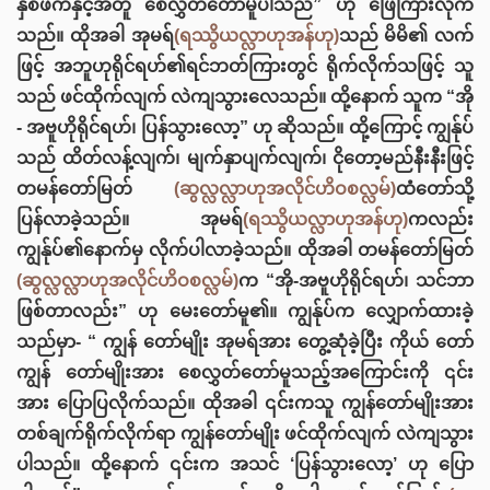
နှစ်ဖက်နှင့်အတူ စေလွှတ်တော်မူပါသည်” ဟု ဖြေကြားလိုက်
သည်။ ထိုအခါ အုမရ်
(ရဿွိယလ္လာဟုအန်ဟု)
သည် မိမိ၏ လက်
ဖြင့် အဘူဟုရိုင်ရဟ်၏ရင်ဘတ်ကြားတွင် ရိုက်လိုက်သဖြင့် သူ
သည် ဖင်ထိုက်လျက် လဲကျသွားလေသည်။ ထို့နောက် သူက “အို
- အဗူဟိုရိုင်ရဟ်၊ ပြန်သွားလော့” ဟု ဆိုသည်။ ထို့ကြောင့် ကျွန်ုပ်
သည် ထိတ်လန့်လျက်၊ မျက်နှာပျက်လျက်၊ ငိုတော့မည်နီးနီးဖြင့်
တမန်တော်မြတ်
(ဆွလ္လလ္လာဟုအလိုင်ဟိဝစလ္လမ်)
ထံတော်သို့
ပြန်လာခဲ့သည်။ အုမရ်
(ရဿွိယလ္လာဟုအန်ဟု)
ကလည်း
ကျွန်ုပ်၏နောက်မှ လိုက်ပါလာခဲ့သည်။ ထိုအခါ တမန်တော်မြတ်
(ဆွလ္လလ္လာဟုအလိုင်ဟိဝစလ္လမ်)
က “အို-အဗူဟိုရိုင်ရဟ်၊ သင်ဘာ
ဖြစ်တာလည်း” ဟု မေးတော်မူ၏။ ကျွန်ုပ်က လျှောက်ထားခဲ့
သည်မှာ- “ ကျွန် တော်မျိုး အုမရ်အား တွေ့ဆုံခဲ့ပြီး ကိုယ် တော်
ကျွန် တော်မျိုးအား စေလွှတ်တော်မူသည့်အကြောင်းကို ၎င်း
အား ပြောပြလိုက်သည်။ ထိုအခါ ၎င်းကသူ ကျွန်တော်မျိုးအား
တစ်ချက်ရိုက်လိုက်ရာ ကျွန်တော်မျိုး ဖင်ထိုက်လျက် လဲကျသွား
ပါသည်။ ထို့နောက် ၎င်းက အသင် ‘ပြန်သွားလော့’ ဟု ပြော