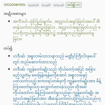
ဘာသာစကား:
الإنجليزية
الأوردية
الإسبانية
ထပ်၍
(40)
အမျိုးအစားများ
အကီဒဟ် ယုံကြည်ချက်။
.
အလ္လာဟ်အရှင်မြတ်အပေါ် အီ
မာန်သက်ဝင်ယုံကြည်ခြင်း။
.
အလ္လာဟ်အရှင်မြတ်သည် ခ
ဝပ်ကိုးကွယ်မှုခံထိုက်ခြင်း၌ တစ်ဆူတည်းဖြစ်တော်မူ
ခြင်း။
ထပ်၍
ဟဒီးဆ်: အစ္စလာမ်သာသနာသည် မဏ္ဍိုင်ကြီးငါးခုပေါ်
တွင် တည်ဆောက်ထားသည်
ဟဒီးဆ်: ကျွန်တော်မျိုးသည် ကိုယ်တော့်အပြင် အခြား
မည်သူ့ထံမှ မေးမြန်းရန်မလိုအောင် အစ္စလာမ်နှင့်
ပတ်သက်သည့် စကားရပ်တစ်ခုကို ကျွန်တော်မျိုးအား မိန့်
ကြားတော်မူပါဟု လျှောက်ထားခဲ့သည်။ ထိုအခါ
ကိုယ်တော်က မိန့်ကြားတော်မူသည်မှာ ကျွန်တော်မျိုး အ
လ္လာဟ်အရှင်မြတ်အား အီမာန်သက်ဝင်ယုံကြည်ပါသည်ဟု
သင်ပြောကြားပါ။ ၎င်းနောက် ကြံ့ခိုင်စွာရပ်တည်ပါ။