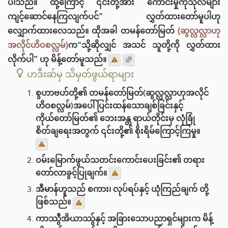
ပါသည်။ ထို့ကြောင့် ၎င်းတို့အား ကောင်းမှုကုသိုလ်များ
ကျင့်ဆောင်နေကြလျက်ပင်” လွှတ်ထားတော်မူပါဟု
လျှောက်ထားလေသည်။ ထိုအခါ တမန်တော်မြတ်
(ဆွလ္လလ္လာဟု
အလိုင်ဟိဝစလ္လမ်)
က“သို့ဆိုလျှင် အသင် သူတို့ကို လွှတ်ထား
လိုက်ပါ” ဟု မိန့်တော်မူသည်။
ဟဒီးဆ်မှ သိမှတ်ဖွယ်ရာများ
စွဟာဗဟ်တို့၏ တမန်တော်မြတ်(ဆွလ္လလ္လာဟုအလိုင်
ဟိဝစလ္လမ်)အပေါ် ပြင်းထန်သောချစ်ခြင်းနှင့်
ကိုယ်တော်မြတ်၏ ဘေးအန္တ ရာယ်တိုင်းမှ လုံခြုံ
စိတ်ချရေးအတွက် ၎င်းတို့၏ စိုးရိမ်ကြောင့်ကြမှု။
ဝမ်းမြောက်ဖွယ်သတင်းကောင်းပေးခြင်း၏ တရား
တော်လာခွင့်ပြုချက်။
အီမာန်ဟူသည် စကား၊ လုပ်ရပ်နှင့် ယုံကြည်ချက် တို့
ဖြစ်သည်။
ကာဿွီအိယာဿ်ွနှင့် အခြားသောပညာရှင်များက မိန့်