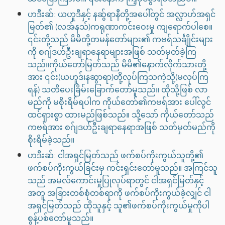
ဟဒီးဆ်: ယဟူဒီနှင့် နဆွ်ရာနီတို့အပေါ်တွင် အလ္လာဟ်အရှင်
မြတ်၏ (လအ်နသ်)ကရုဏာကင်းဝေးမှု ကျရောက်ပါစေ။
၎င်းတို့သည် မိမိတို့တမန်တော်များ၏ ကဗရ်သင်္ချိုင်းများ
ကို စဂျ်ဒဟ်ဦးချရာနေရာများအဖြစ် သတ်မှတ်ခဲ့ကြ
သည်။ကိုယ်တော်မြတ်သည် မိမိ၏နောက်လိုက်သားတို့
အား ၎င်း(ယဟူဒ်၊နဆွာရာ)တို့လုပ်ကြသကဲ့သို့(မလုပ်ကြ
ရန်) သတိပေးခြိမ်းခြောက်တော်မူသည်။ ထိုသို့ဖြစ် လာ
မည်ကို မစိုးရိမ်ရပါက ကိုယ်တော်၏ကဗရ်အား ပေါ်လွင်
ထင်ရှားစွာ ထားမည်ဖြစ်သည်။ သို့သော် ကိုယ်တော်သည်
ကဗရ်အား စဂ်ျဒဟ်ဦးချရာနေရာအဖြစ် သတ်မှတ်မည်ကို
စိုးရိမ်ခဲ့သည်။
ဟဒီးဆ်: ငါအရှင်မြတ်သည် ဖက်စပ်ကိုးကွယ်သူတို့၏
ဖက်စပ်ကိုးကွယ်ခြင်းမှ ကင်းရှင်းတော်မူသည်။ အကြင်သူ
သည် အမလ်ကောင်းမှုပြုလုပ်ရာတွင် ငါအရှင်မြတ်နှင့်
အတူ အခြားတစ်စုံတစ်ရာကို ဖက်စပ်ကိုးကွယ်ခဲ့လျှင် ငါ
အရှင်မြတ်သည် ထိုသူနှင့် သူ၏ဖက်စပ်ကိုးကွယ်မှုကိုပါ
စွန့်ပစ်တော်မူသည်။