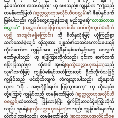
နှစ်ဖက်ကား အဘယ်နည်း” ဟု မေးသည်။ ကျွန်ုပ်က “ဤသည်
တမန်တော်မြတ်
(ဆွလ္လလ္လာဟုအလိုင်ဟိဝစလ္လမ်)
၏ ဖိနပ်နှစ်ဖက်
ဖြစ်ပါသည်။ ကျွန်ုပ်တွေ့ရသူမှန်သမျှ မည်သူမဆို
"လာအိလာအ
စ်လ္လာဟ်"
(အလ္လာဟ်အရှင်မြတ်မှတစ်ပါး ခဝပ်ကိုးကွယ်ခံထိုက်
ဟူ၍ အလျင်းမရှိကြောင်း)
ကို စိတ်နှလုံးဖြင့် ယုံကြည်စွာ
သက်သေခံခဲ့လျင် ထိုသူအား ဂျန္နသ်၏သတင်းကောင်းပေးရန်
ကိုယ်တော်က ကျွန်ုပ်အား ဤဖိနပ်နှစ်ဖက်နှင့်အတူ စေလွှတ်
တော်မူပါသည်” ဟု ဖြေကြားလိုက်သည်။ ၎င်းက ဆက်လက်
ပြောပြသည်မှာ - ထိုအခါ အုမရ်
(ရဿွိယလ္လာဟုအန်ဟု)
သည်
သူ၏လက်ဖြင့် ကျွန်ုပ်၏ရင်ဘတ်ကြားတွင် ရိုက်လိုက်သဖြင့်
ကျွန်ုပ်သည် ဖင်ထိုက်လျက် လဲကျသွားပါသည်။ ထို့နောက်
သူက “အို - အဗူဟိုရိုင်ရဟ်၊ ပြန်သွားလော့” ဟု ဆိုသည်။
ထို့ကြောင့် ကျွန်ုပ်သည် တမန်တော်မြတ်
(ဆွလ္လလ္လာဟုအလိုင်ဟိ
ဝစလ္လမ်)
ထံတော်သို့ ပြန်လာခဲ့ပြီး ရှိုက်ကြီးတငင်ငိုကြွေးလိုက်
သည်။ အုမရ်
(ရဿွိယလ္လာဟုအန်ဟု)
ကလည်း ကျွန်ုပ်၏နောက်မှ
လိုက်ပါလာခဲ့သည်။ တမန်တော်မြတ်
(ဆွလ္လလ္လာဟုအလိုင်ဟိဝစ