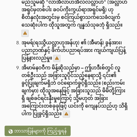
မည်သူမဆို "လာအိလာဟအိလ်လလ္လာဟ်" (အလ္လာဟ်
အရှင်မှတစ်ပါး ခဝပ်ကိုးကွယ်ရာအရှင်မရှိ) ဟု
စိတ်နှလုံးအတွင်းမှ စင်ကြယ်စွာသက်သေခံလျက်
သေဆုံးပါက ထိုသူအတွက် ဂျန္နသ်သုခဘုံ ရှိသည်။
အုမရ်(ရဿွိယလ္လာဟုအန်ဟု) ၏ (အီမာန်) ခွန်အား၊
ပညာဉာဏ်နှင့် ဖိက်ဟ်ပညာရပ်အား ကျယ်ကျယ်ပြန့်
ပြန့်နားလည်မှု။
အိမာမ်နဝဝီက မိန့်ဆိုသည်မှာ – ဤဟဒီးစ်တွင် လူ
တစ်ဦးသည် အခြားသူပိုင်သည့်နေရာသို့ ၎င်း၏
ခွင့်ပြုချက်မရှိဘဲ ဝင်ရောက်ခွင့်ရှိသည်။ (စည်းကမ်း
ချက်မှာ) ထိုသူအနေဖြင့် အခြားသူသည် မိမိတို့ကြား
ရှိ ချစ်ခင်ရင်းနှီးမှုကြောင့် သို့မဟုတ် အခြား
အကြောင်းတစ်ခုခုဖြင့် ယင်းကို ကျေနပ်သည်ဟု သိရှိ
ပါက ပြုခွင့်ရှိသည်။
ဘာသာပြန်များကို ကြည့်ရှုရန်