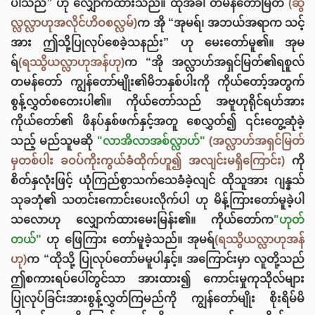
ပါသည်” ဟု လျှောက်ထားသည်။ ထိုအခါ တမန်တော်မြတ်
(ဆွ
လ္လလ္လာဟုအလိုင်ဟိဝစလ္လမ်)
က အို “အုမရ်၊ အဘယ်အရာက သင့်
အား ဤသို့ပြုလုပ်စေခဲ့သနည်း” ဟု မေးတော်မူ၏။ အုမ
ရ်
(ရဿွိယလ္လာဟုအန်ဟု)
က “အို အလ္လာဟ်အရှင်မြတ်၏ရစူလ်
တမန်တော် ကျွန်တော်မျိုး၏မိဘနှစ်ပါးကို ကိုယ်တော့်အတွက်
စွန့်လွှတ်စတေးပါ၏။ ကိုယ်တော်သည် အဗူဟုရိုင်ရဟ်အား
ကိုယ်တော်၏ ဖိနပ်နှစ်ဖက်နှင့်အတူ စေလွှတ်၍ ၎င်းတွေ့ဆုံခဲ့
သည့် မည်သူမဆို
"လာအိလာအစ်လ္လာဟ်"
(အလ္လာဟ်အရှင်မြတ်
မှတစ်ပါး ခဝပ်ကိုးကွယ်ခံထိုက်ဟူ၍ အလျင်းမရှိကြောင်း)
ကို
စိတ်နှလုံးဖြင့် ယုံကြည်စွာသက်သေခံခဲ့လျင် ထိုသူအား ဂျန္နသ်
သုခဘုံ၏ သတင်းကောင်းပေးလိုက်ပါ ဟု မိန့်ကြားတော်မူခဲ့ပါ
သလောဟု လျှောက်ထားမေးမြန်း၏။ ကိုယ်တော်က
"ဟုတ်
တယ်"
ဟု ဖြေကြား တော်မူခဲ့သည်။ အုမရ်
(ရဿွိယလ္လာဟုအန်
ဟု)
က “ထိုသို့ ပြုလုပ်တော်မမူပါနှင့်။ အကြောင်းမှာ လူတို့သည်
ဤစကားရပ်ပေါ်တွင်သာ အားထား၍ ကောင်းမှုကုသိုလ်များ
ပြုလုပ်ခြင်းအားစွန့်လွှတ်ကြမည်ကို ကျွန်‌တော်မျိုး စိုးရိမ်မိ