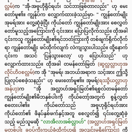
လ္လမ်)
က “အို-အဗူဟိုရိုင်ရဟ်၊ သင်ဘာဖြစ်တာလည်း” ဟု မေး
တော်မူ၏။ ကျွန်ုပ်က လျှောက်ထားခဲ့သည်မှာ- “ ကျွန်တော်မျိုး
အုမရ်အား တွေ့ဆုံခဲ့ပြီး ကိုယ်တော် ကျွန်တော်မျိုးအား စေလွှတ်
တော်မူသည့်အကြောင်းကို ၎င်းအား ပြောပြလိုက်သည်။ ထိုအခါ
၎င်းကသူ ကျွန်တော်မျိုး၏ရင်ဘတ်ကြားကို တစ်ချက်ရိုက်လိုက်
ရာ ကျွန်တော်မျိုး ဖင်ထိုက်လျက် လဲကျသွားပါသည်။ ထို့နောက်
၎င်းက အသင် ‘ပြန်သွားလော့’ ဟု ပြောပါသည်” ဟု
လျှောက်ထားသည်။ ထိုအခါ တမန်တော်မြတ်
(ဆွလ္လလ္လာဟုအ
လိုင်ဟိဝစလ္လမ်)
က အို “အုမရ်၊ အဘယ်အရာက သင့်အား ဤသို့
ပြုလုပ်စေခဲ့သနည်း” ဟု မေးတော်မူ၏။ အုမရ်
(ရဿွိယလ္လာဟု
အန်ဟု)
က “အို အလ္လာဟ်အရှင်မြတ်၏ရစူလ်တမန်တော်
ကျွန်တော်မျိုး၏မိဘနှစ်ပါးကို ကိုယ်တော့်အတွက် စွန့်လွှတ်
စတေးပါ၏။ ကိုယ်တော်သည် အဗူဟုရိုင်ရဟ်အား
ကိုယ်တော်၏ ဖိနပ်နှစ်ဖက်နှင့်အတူ စေလွှတ်၍ ၎င်းတွေ့ဆုံခဲ့
သည့် မည်သူမဆို
"လာအိလာအစ်လ္လာဟ်"
(အလ္လာဟ်အရှင်မြတ်
မှတစ်ပါး ခဝပ်ကိုးကွယ်ခံထိုက်ဟူ၍ အလျင်းမရှိကြောင်း)
ကို