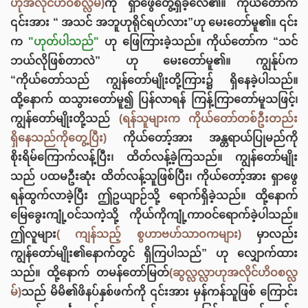
ဟုအလိုင်ဟိဝစလ္လမ်)
ကို ရှာဖွေတွေ့ရှိခဲ့လေ၏။ ကိုယ်တော်က
၎င်းအား “ အသင် အဘူဟုရိုင်ရဟ်လား”ဟု မေးတော်မူ၏။ ၎င်း
က
"ဟုတ်ပါသည်"
ဟု ဖြေကြားခဲ့သည်။ ကိုယ်တော်က “သင်
ဘယ်လိုဖြစ်တာလဲ” ဟု မေးတော်မူ၏။ ကျွန်ုပ်က
“ကိုယ်‌တော်သည် ကျွန်တော်မျိုးတို့ကြား၌ ရှိနေခဲ့ပါသည်။
ထို့နောက် ထသွားတော်မူ၍ ပြန်လာရန် ကြန့်ကြာတော်မူသဖြင့်၊
ကျွန်တော်မျိုးတို့သည်
(ရန်သူများက ကိုယ်တော်တစ်ဦးတည်း
ရှိ‌နေသည်ကိုတွေ့ပြီး)
ကိုယ်တော့်အား အန္တရာယ်ပြုမည်ကို
စိုးရိမ်ကြောက်လန့်ပြီး၊ ထိတ်လန့်ခဲ့ကြသည်။ ကျွန်တော်မျိုး
သည် ပထမဦးဆုံး ထိတ်လန့်သူဖြစ်ပြီး၊ ကိုယ်တော့်အား ရှာဖွေ
ရန်ထွက်လာခဲ့ပြီး ဤဥယျာဉ်သို့ ရောက်ရှိခဲ့သည်။ ထို့နောက်
မြေခွေးကျုံ့ဝင်သကဲ့သို့ ကိုယ်ကိုကျုံ့ကာဝင်ရောက်ခဲ့ပါသည်။
ဤလူများ
( ကျန်သည့် စွဟာဗဟ်သာဝကများ)
မှာလည်း
ကျွန်တော်မျိုး၏နောက်တွင် ရှိကြပါသည်” ဟု လျှောက်ထား
သည်။ ထို့နောက် တမန်တော်မြတ်
(ဆွလ္လလ္လာဟုအလိုင်ဟိဝစလ္လ
မ်)
သည် မိမိ၏ဖိနပ်နှစ်ဖက်ကို ၎င်းအား မှန်ကန်သူဖြစ် ကြောင်း