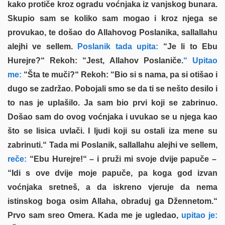
kako protiče kroz ogradu voćnjaka iz vanjskog bunara.
Skupio sam se koliko sam mogao i kroz njega se
provukao, te došao do Allahovog Poslanika, sallallahu
alejhi ve sellem.
Poslanik tada upita:
“Je li to Ebu
Hurejre?“ Rekoh: “Jest, Allahov Poslaniče.
“ Upitao
me:
“Šta te muči?“ Rekoh: “Bio si s nama, pa si otišao i
dugo se zadržao. Pobojali smo se da ti se nešto desilo i
to nas je uplašilo. Ja sam bio prvi koji se zabrinuo.
Došao sam do ovog voćnjaka i uvukao se u njega kao
što se lisica uvlači. I ljudi koji su ostali iza mene su
zabrinuti.“ Tada mi Poslanik, sallallahu alejhi ve sellem,
reče:
“Ebu Hurejre!“ – i pruži mi svoje dvije papuče –
“Idi s ove dvije moje papuče, pa koga god izvan
voćnjaka sretneš, a da iskreno vjeruje da nema
istinskog boga osim Allaha, obraduj ga Džennetom.“
Prvo sam sreo Omera. Kada me je ugledao,
upitao je: