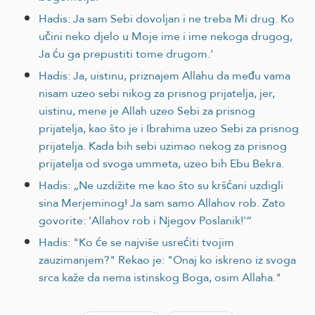
Hadis: Ja sam Sebi dovoljan i ne treba Mi drug. Ko
učini neko djelo u Moje ime i ime nekoga drugog,
Ja ću ga prepustiti tome drugom.'
Hadis: Ja, uistinu, priznajem Allahu da među vama
nisam uzeo sebi nikog za prisnog prijatelja, jer,
uistinu, mene je Allah uzeo Sebi za prisnog
prijatelja, kao što je i Ibrahima uzeo Sebi za prisnog
prijatelja. Kada bih sebi uzimao nekog za prisnog
prijatelja od svoga ummeta, uzeo bih Ebu Bekra.
Hadis: „Ne uzdižite me kao što su kršćani uzdigli
sina Merjeminog! Ja sam samo Allahov rob. Zato
govorite: 'Allahov rob i Njegov Poslanik!'“
Hadis: "Ko će se najviše usrećiti tvojim
zauzimanjem?" Rekao je: "Onaj ko iskreno iz svoga
srca kaže da nema istinskog Boga, osim Allaha."