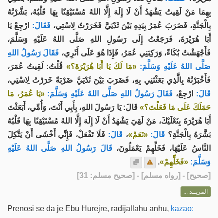
بِهِمَا مَنْ لَقِيتُ يَشْهَدُ أَنْ لَا إِلَهَ إِلَّا اللهُ مُسْتَيْقِنًا بِهَا قَلْبُهُ، بَشَّرْتُهُ
بِالْجَنَّةِ، فَضَرَبَ عُمَرُ بِيَدِهِ بَيْنَ ثَدْيَيَّ فَخَرَرْتُ لِاسْتِي،
فَقَالَ:
ارْجِعْ يَا
أَبَا هُرَيْرَةَ، فَرَجَعْتُ إِلَى رَسُولِ اللهِ صَلَّى اللهُ عَلَيْهِ وَسَلَّمَ،
فَأَجْهَشْتُ بُكَاءً، وَرَكِبَنِي عُمَرُ، فَإِذَا هُوَ عَلَى أَثَرِي،
فَقَالَ رَسُولُ اللهِ
صَلَّى اللهُ عَلَيْهِ وَسَلَّمَ:
«مَا لَكَ يَا أَبَا هُرَيْرَةَ؟»
قُلْتُ: لَقِيتُ عُمَرَ،
فَأَخْبَرْتُهُ بِالَّذِي بَعَثْتَنِي بِهِ، فَضَرَبَ بَيْنَ ثَدْيَيَّ ضَرْبَةً خَرَرْتُ لِاسْتِي،
قَالَ:
ارْجِعْ،
فَقَالَ رَسُولُ اللهِ صَلَّى اللهُ عَلَيْهِ وَسَلَّمَ:
«يَا عُمَرُ، مَا
حَمَلَكَ عَلَى مَا فَعَلْتَ؟»
قَالَ: يَا رَسُولَ اللهِ، بِأَبِي أَنْتَ، وَأُمِّي، أَبَعَثْتَ
أَبَا هُرَيْرَةَ بِنَعْلَيْكَ، مَنْ لَقِيَ يَشْهَدُ أَنْ لَا إِلَهَ إِلَّا اللهُ مُسْتَيْقِنًا بِهَا قَلْبُهُ
فَلَا تَفْعَلْ، فَإِنِّي أَخْشَى أَنْ يَتَّكِلَ
قَالَ:
،
«نَعَمْ»
قَالَ:
بَشَّرَهُ بِالْجَنَّةِ؟
النَّاسُ عَلَيْهَا، فَخَلِّهِمْ يَعْمَلُونَ،
قَالَ رَسُولُ اللهِ صَلَّى اللهُ عَلَيْهِ
.
«فَخَلِّهِمْ»
وَسَلَّمَ:
] - [رواه مسلم] - [صحيح مسلم: 31]
صحيح
[
المزيــد ...
Prenosi se da je Ebu Hurejre, radijallahu anhu,
kazao: