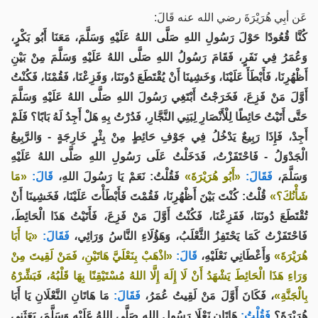
عَن أبِي هُرَيْرَةَ رضي الله عنه قَالَ:
كُنَّا قُعُودًا حَوْلَ رَسُولِ اللهِ صَلَّى اللهُ عَلَيْهِ وَسَلَّمَ، مَعَنَا أَبُو بَكْرٍ،
وَعُمَرُ فِي نَفَرٍ، فَقَامَ رَسُولُ اللهِ صَلَّى اللهُ عَلَيْهِ وَسَلَّمَ مِنْ بَيْنِ
أَظْهُرِنَا، فَأَبْطَأَ عَلَيْنَا، وَخَشِينَا أَنْ يُقْتَطَعَ دُونَنَا، وَفَزِعْنَا، فَقُمْنَا، فَكُنْتُ
أَوَّلَ مَنْ فَزِعَ، فَخَرَجْتُ أَبْتَغِي رَسُولَ اللهِ صَلَّى اللهُ عَلَيْهِ وَسَلَّمَ
حَتَّى أَتَيْتُ حَائِطًا لِلْأَنْصَارِ لِبَنِي النَّجَّارِ، فَدُرْتُ بِهِ هَلْ أَجِدُ لَهُ بَابًا؟ فَلَمْ
أَجِدْ، فَإِذَا رَبِيعٌ يَدْخُلُ فِي جَوْفِ حَائِطٍ مِنْ بِئْرٍ خَارِجَةٍ - وَالرَّبِيعُ
الْجَدْوَلُ - فَاحْتَفَزْتُ، فَدَخَلْتُ عَلَى رَسُولِ اللهِ صَلَّى اللهُ عَلَيْهِ
وَسَلَّمَ،
فَقَالَ:
«أَبُو هُرَيْرَةَ»
فَقُلْتُ: نَعَمْ يَا رَسُولَ اللهِ،
قَالَ:
«مَا
شَأْنُكَ؟»
قُلْتُ: كُنْتَ بَيْنَ أَظْهُرِنَا، فَقُمْتَ فَأَبْطَأْتَ عَلَيْنَا، فَخَشِينَا أَنْ
تُقْتَطَعَ دُونَنَا، فَفَزِعْنَا، فَكُنْتُ أَوَّلَ مَنْ فَزِعَ، فَأَتَيْتُ هَذَا الْحَائِطَ،
فَاحْتَفَزْتُ كَمَا يَحْتَفِزُ الثَّعْلَبُ، وَهَؤُلَاءِ النَّاسُ وَرَائِي،
فَقَالَ:
«يَا أَبَا
هُرَيْرَةَ»
وَأَعْطَانِي نَعْلَيْهِ،
قَالَ:
«اذْهَبْ بِنَعْلَيَّ هَاتَيْنِ، فَمَنْ لَقِيتَ مِنْ
وَرَاءِ هَذَا الْحَائِطَ يَشْهَدُ أَنْ لَا إِلَهَ إِلَّا اللهُ مُسْتَيْقِنًا بِهَا قَلْبُهُ، فَبَشِّرْهُ
بِالْجَنَّةِ»
، فَكَانَ أَوَّلَ مَنْ لَقِيتُ عُمَرُ،
فَقَالَ:
مَا هَاتَانِ النَّعْلَانِ يَا أَبَا
هُرَيْرَةَ؟
فَقُلْتُ:
هَاتَانِ نَعْلَا رَسُولِ اللهِ صَلَّى اللهُ عَلَيْهِ وَسَلَّمَ، بَعَثَنِي