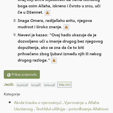
boga osim Allaha, iskreno i čvrsto u srcu, ući
će u Džennet.
Snaga Omera, radijallahu anhu, njegova
mudrost i široko znanje.
Nevevi je kazao: "Ovaj hadis ukazuje da je
dozvoljeno ući u imanje drugog bez njegovog
dopuštenja, ako se zna da će to biti
prihvaćeno zbog ljubavi između njih ili nekog
drugog razloga."
Prikaz prijevoda
Jezik:
الإنجليزية
الأوردية
الإسبانية
Više
(40)
Kategorije
Akida (nauka o vjerovanju)
.
Vjerovanje u Allaha
Uzvišenog
.
Tevhīdul-ulūhijje - potvrđivanje Allahove