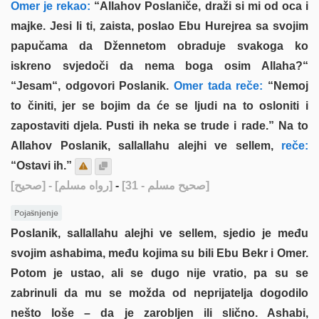
Omer je rekao:
“Allahov Poslaniče, draži si mi od oca i
majke. Jesi li ti, zaista, poslao Ebu Hurejrea sa svojim
papučama da Džennetom obraduje svakoga ko
iskreno svjedoči da nema boga osim Allaha?“
“Jesam“, odgovori Poslanik.
Omer tada reče:
“Nemoj
to činiti, jer se bojim da će se ljudi na to osloniti i
zapostaviti djela. Pusti ih neka se trude i rade.” Na to
Allahov Poslanik, sallallahu alejhi ve sellem,
reče:
“Ostavi ih.”
[صحيح]
- [رواه مسلم]
-
[صحيح مسلم - 31]
Pojašnjenje
Poslanik, sallallahu alejhi ve sellem, sjedio je među
svojim ashabima, među kojima su bili Ebu Bekr i Omer.
Potom je ustao, ali se dugo nije vratio, pa su se
zabrinuli da mu se možda od neprijatelja dogodilo
nešto loše – da je zarobljen ili slično. Ashabi,