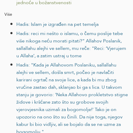
jednoće u božanstvenosti
Više
Hadis: Islam je izgrađen na pet temelja
Hadis: reci mi nešto o islamu, o čemu poslije tebe
više nikoga neću morati pitati?” Allahov Poslanik,
sallallahu alejhi ve sellem, mu reče: "Reci: ‘Vjerujem
u Allaha’, a zatim ustraj u tome
Hadis: "Kada je Allahovom Poslaniku, sallallahu
alejhi ve sellem, došla smrt, počeo je navlačiti
karirani ogrtač na svoje lice, a kada bi mu zbog
vrućine zastao dah, sklanjao bi ga s lica. U takvom
stanju je govorio: 'Neka Allahovo prokletstvo stigne
židove i kršćane zato što su grobove svojih
vjerovjesnika uzimali za bogomolje!' Tako je on
upozorio na ono što su činili. Da nije toga, njegov
kabur bi bio vidljiv, ali se bojalo da se ne uzme za
bogomolju."