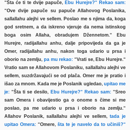
“Šta će ti te dvije papuče,
Ebu Hurejre?“ Rekao sam:
“Ove dvije papuče su papuče Allahovog Poslanika,
sallallahu alejhi ve sellem. Poslao me s njima da, koga
god sretnem, a da iskreno vjeruje da nema istinskog
boga osim Allaha, obradujem Džennetom.“ Ebu
Hurejre, radijallahu anhu, dalje pripovijeda da ga je
Omer, radijallahu anhu, nakon toga udario u prsa i
oborio na zemlju,
pa mu rekao:
“Vrati se, Ebu Hurejre.“
Vratio sam se Allahovom Poslaniku, sallallahu alejhi ve
sellem, suzdržavajući se od plača. Omer me je pratio i
išao za mnom. Kada me je Poslanik ugledao,
upitao me
je:
“Šta ti se desilo,
Ebu Hurejre?“ Rekao sam:
“Sreo
sam Omera i obavijestio ga o onome s čime si me
poslao, pa me udario u prsa i oborio na zemlju.“
Allahov Poslanik, sallallahu alejhi ve sellem,
tada je
upitao Omera:
“Omere,
šta te je navelo da to učiniš?“