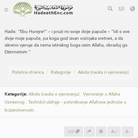
Hadis:
“Ebu Hurejre!“ – i pruži mi svoje dvije papuče – “Idi s ove
dvije moje papuče, pa koga god izvan voćnjaka sretneš, a da
iskreno vjeruje da nema istinskog boga osim Allaha, obraduj ga
Džennetom.“
Početna stranica
Kategorije
Akida (nauka o vjerovanju)
Kategorija:
Akida (nauka o vjerovanju)
.
Vjerovanje u Allaha
Uzvišenog
.
Tevhīdul-ulūhijje - potvrđivanje Allahove jednoće u
božanstvenosti
.
PDF
+
-