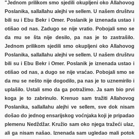
"Jednom prilikom smo sjedili okupljeni oko Allahovog
Poslanika, sallallahu alejhi ve sellem. U našem društvu
bili su i Ebu Bekr i Omer. Poslanik je iznenada ustao i
otišao od nas. Zadugo se nije vratio. Pobojali smo se
da mu se šta nije desilo, pa nas je to zastrašilo.
Jednom prilikom sjedili smo okupljeni oko Allahovog
Poslanika, sallallahu alejhi ve sellem. U našem društvu
bili su i Ebu Bekr i Omer. Poslanik je iznenada ustao i
otišao od nas, a dugo se nije vraćao. Pobojali smo se
da mu se nešto nije dogodilo, pa nas je to uznemirilo i
uplašilo. Ustali smo da ga potražimo. Ja sam bio prvi
koga je to zabrinulo. Krenuo sam tražiti Allahovog
Poslanika, sallallahu alejhi ve sellem, sve dok nisam
došao do jednog ensarijskog voćnjaka koji je pripadao
plemenu Nedždžar. Kružio sam oko njega tražeći ulaz,
ali ga nisam našao. Iznenada sam ugledao mali potok