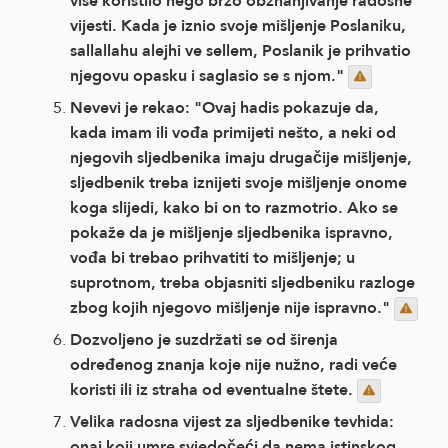
više koristilo nego brzo obznanjivanje radosne
vijesti. Kada je iznio svoje mišljenje Poslaniku,
sallallahu alejhi ve sellem, Poslanik je prihvatio
njegovu opasku i saglasio se s njom."
Nevevi je rekao: "Ovaj hadis pokazuje da,
kada imam ili vođa primijeti nešto, a neki od
njegovih sljedbenika imaju drugačije mišljenje,
sljedbenik treba iznijeti svoje mišljenje onome
koga slijedi, kako bi on to razmotrio. Ako se
pokaže da je mišljenje sljedbenika ispravno,
vođa bi trebao prihvatiti to mišljenje; u
suprotnom, treba objasniti sljedbeniku razloge
zbog kojih njegovo mišljenje nije ispravno."
Dozvoljeno je suzdržati se od širenja
određenog znanja koje nije nužno, radi veće
koristi ili iz straha od eventualne štete.
Velika radosna vijest za sljedbenike tevhida:
onaj koji umre svjedočeći da nema istinskog