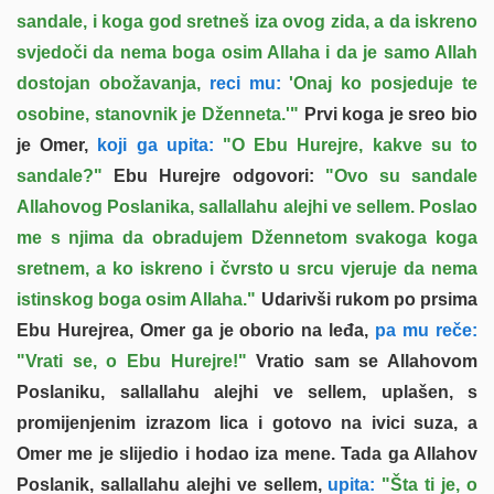
sandale, i koga god sretneš iza ovog zida, a da iskreno
svjedoči da nema boga osim Allaha i da je samo Allah
dostojan obožavanja,
reci mu:
'Onaj ko posjeduje te
osobine, stanovnik je Dženneta.'"
Prvi koga je sreo bio
je Omer,
koji ga upita:
"O Ebu Hurejre, kakve su to
sandale?"
Ebu Hurejre odgovori:
"Ovo su sandale
Allahovog Poslanika, sallallahu alejhi ve sellem. Poslao
me s njima da obradujem Džennetom svakoga koga
sretnem, a ko iskreno i čvrsto u srcu vjeruje da nema
istinskog boga osim Allaha."
Udarivši rukom po prsima
Ebu Hurejrea, Omer ga je oborio na leđa,
pa mu reče:
"Vrati se, o Ebu Hurejre!"
Vratio sam se Allahovom
Poslaniku, sallallahu alejhi ve sellem, uplašen, s
promijenjenim izrazom lica i gotovo na ivici suza, a
Omer me je slijedio i hodao iza mene. Tada ga Allahov
Poslanik, sallallahu alejhi ve sellem,
upita:
"Šta ti je, o