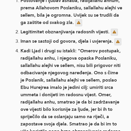
Poštovanje i ljubav ashaba, radijallahu anhum,
prema Allahovom Poslaniku, sallallahu alejhi ve
sellem, bila je ogromna. Uvijek su se trudili da
ga zaštite od svakog zla.
Legitimitet obznanjivanja radosnih vijesti.
Iman se sastoji od govora, djela i uvjerenja.
Kadi Ljad i drugi su istakli: "Omerov postupak,
radijallahu anhu, i njegova opaska Poslaniku,
sallallahu alejhi ve sellem, nisu bili prigovor niti
odbacivanje njegovog naređenja. Ono s čime
je Poslanik, sallallahu alejhi ve sellem, poslao
Ebu Hurejrea imalo je jedini cilj: umiriti srca
ummeta i donijeti im radosnu vijest. Omer,
radijallahu anhu, smatrao je da bi zadržavanje
ove vijesti bilo korisnije za ljude, jer bi ih to
spriječilo da se oslanjaju samo na riječi, a
zapostave svoja djela. Smatrao je da bi im to