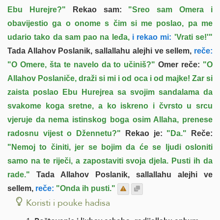
Ebu Hurejre?"
Rekao sam:
"Sreo sam Omera i
obavijestio ga o onome s čim si me poslao, pa me
udario tako da sam pao na leđa,
i rekao mi:
'Vrati se!'"
Tada Allahov Poslanik, sallallahu alejhi ve sellem,
reče:
"O Omere, šta te navelo da to učiniš?"
Omer reče:
"O
Allahov Poslaniče, draži si mi i od oca i od majke! Zar si
zaista poslao Ebu Hurejrea sa svojim sandalama da
svakome koga sretne, a ko iskreno i čvrsto u srcu
vjeruje da nema istinskog boga osim Allaha, prenese
radosnu vijest o Džennetu?"
Rekao je:
"Da."
Reče:
"Nemoj to činiti, jer se bojim da će se ljudi osloniti
samo na te riječi, a zapostaviti svoja djela. Pusti ih da
rade."
Tada Allahov Poslanik, sallallahu alejhi ve
sellem,
reče:
"Onda ih pusti."
Koristi i pouke hadisa