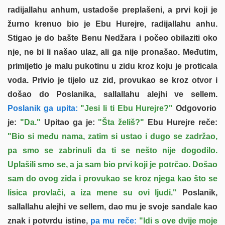
radijallahu anhum, ustadoše preplašeni, a prvi koji je
žurno krenuo bio je Ebu Hurejre, radijallahu anhu.
Stigao je do bašte Benu Nedžara i počeo obilaziti oko
nje, ne bi li našao ulaz, ali ga nije pronašao. Međutim,
primijetio je malu pukotinu u zidu kroz koju je proticala
voda. Privio je tijelo uz zid, provukao se kroz otvor i
došao do Poslanika, sallallahu alejhi ve sellem.
Poslanik ga upita:
"Jesi li ti Ebu Hurejre?"
Odgovorio
je:
"Da."
Upitao ga je:
"Šta želiš?"
Ebu Hurejre reče:
"Bio si među nama, zatim si ustao i dugo se zadržao,
pa smo se zabrinuli da ti se nešto nije dogodilo.
Uplašili smo se, a ja sam bio prvi koji je potrčao. Došao
sam do ovog zida i provukao se kroz njega kao što se
lisica provlači, a iza mene su ovi ljudi."
Poslanik,
sallallahu alejhi ve sellem, dao mu je svoje sandale kao
znak i potvrdu istine,
pa mu reče:
"Idi s ove dvije moje