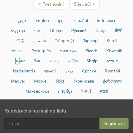
< Prethodni
Sljedeći >
عربي
English
اردو
Español
Indonesia
ئۇيغۇرچە
বাংলা
Türkçe
Русский
සිංහල
हिन्दी
中文
فارسی
Tiếng Việt
Tagalog
Kurdî
Hausa
Português
മലയാളം
తెలుగు
Kiswahili
မြန်မာ
ไทย
پښتو
অসমীয়া
Shqip
አማርኛ
Nederlands
ગુજરાતી
دری
Српски
Română
Magyar
Moore
ಕನ್ನಡ
Українська
ქართული
Македонски
ភាសាខ្មែរ
ਪੰਜਾਬੀ
मराठी
Registracija na mailing listu
Registracija