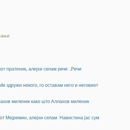
ување
т пратеник, алејхи селам рече: ,Речи:
 Ми здружи некого, го оставам него и неговиот
ллахов миленик како што Аллахов миленик
от Мејремин, алејхи селам. Навистина јас сум