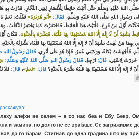
ى اللهُ عَلَيْهِ وَسَلَّمَ حَتَّى أَتَيْتُ حَائِطًا لِلْأَنْصَارِ لِبَنِي النَّجَّارِ، فَدُرْتُ بِهِ هَل
 عَلَى رَسُولِ اللهِ صَلَّى اللهُ عَلَيْهِ وَسَلَّمَ
فَقَالَ:
«أَبُو هُرَيْرَةَ»
فَقُلْتُ: نَعَمْ ي،
 فَكُنْتُ أَوَّلَ مَنْ فَزِعَ، فَأَتَيْتُ هَذَا الْحَائِطَ، فَاحْتَفَزْتُ كَمَا يَحْتَفِزُ الثَّعْلَبُ، وَه
«يَشْهَدُ أَنْ لَا إِلَهَ إِلَّا اللهُ مُسْتَيْقِنًا بِهَا قَلْبُهُ، فَبَشِّرْهُ بِالْجَنَّةِ
فَكَانَ أَوَّل،
بِهِمَا مَنْ لَقِيتُ يَشْهَدُ أَنْ لَا إِلَهَ إِلَّا اللهُ مُسْتَيْقِنًا بِهَا قَلْبُهُ، بَشَّرْتُهُ بِالْجَنّ
لَّمَ، فَأَجْهَشْتُ بُكَاءً، وَرَكِبَنِي عُمَرُ، فَإِذَا هُوَ عَلَى أَثَرِي
فَقَالَ رَسُولُ اللهِ صَل:
ْبَةً خَرَرْتُ لِاسْتِي
قَالَ:
ارْجِعْ،
فَقَالَ رَسُولُ اللهِ صَلَّى اللهُ عَلَيْهِ وَسَلَّمَ:
يَ»
فَلَا تَ،
قَالَ:
،
«نَعَمْ»
قَالَ:
ْ لَا إِلَهَ إِلَّا اللهُ مُسْتَيْقِنًا بِهَا قَلْبُهُ بَشَّرَهُ بِالْجَنَّةِ؟
раскажува:
ллаху алејхи ве селем – а со нас беа и Ебу Бекр, О
тана и замина, но долго не се враќаше. Се загриживме 
гнав да го барам. Стигнав до една градина што му пр