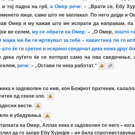
 и тој падна на грб,
а Омер рече:
– „Врати се, Ебу Хур
оменето лице, само што не заплакал. По него дојде и О
нав Омер и му кажав што ме испрати да направам, па 
јхи ве селем,
му се обрати на Омер:
– „О Омер,
зошто го
и мајка ми би ги жртвувал за тебе – навистина ли го и
е што ќе ги сретне и искрено сведочат дека нема друг б
 дека луѓето ќе се потпрат само на ова сведочење, а
 селем,
рече:
– „Остави ги нека работат.“
ека е задоволен со нив, кон Божјиот пратеник, салалла
титен од секое зло.
адосни вести.
дело и убедувања.
тапката на Омер, Аллах нека е задоволен со него – кога
молил да го запре Ебу Хурејре – не била спротивставу