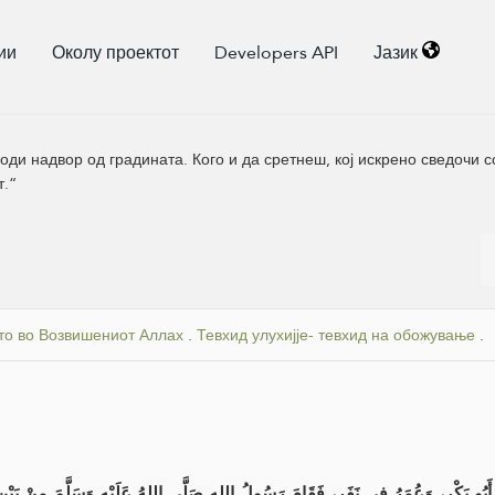
ии
Околу проектот
Developers API
Јазик
оди надвор од градината. Кого и да сретнеш, кој искрено сведочи с
т.“
о во Возвишениот Аллах
.
Тевхид улухијје- тевхид на обожување
.
َبُو بَكْرٍ، وَعُمَرُ فِي نَفَرٍ، فَقَامَ رَسُولُ اللهِ صَلَّى اللهُ عَلَيْهِ وَسَلَّمَ مِنْ بَيْنِ أَظْ