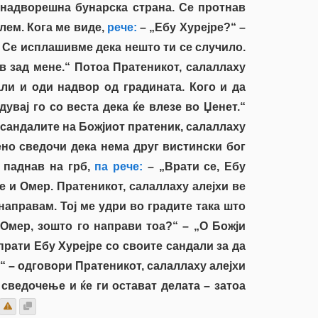
надворешна бунарска страна. Се протнав
лем. Кога ме виде,
рече:
– „Ебу Хурејре?“ –
о. Се исплашивме дека нешто ти се случило.
ив зад мене.“ Потоа Пратеникот, салаллаху
ли и оди надвор од градината. Кого и да
увај го со веста дека ќе влезе во Џенет.“
 сандалите на Божјиот пратеник, салаллаху
рено сведочи дека нема друг вистински бог
 паднав на грб,
па рече:
– „Врати се, Ебу
е и Омер. Пратеникот, салаллаху алејхи ве
направам. Тој ме удри во градите така што
Омер, зошто го направи тоа?“ – „О Божји
спрати Ебу Хурејре со своите сандали за да
,“ – одговори Пратеникот, салаллаху алејхи
 сведочење и ќе ги остават делата – затоа