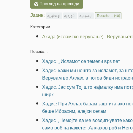
Преглед на преводи
Јазик:
الإنجليزية
الأوردية
الإسبانية
Повеќе...
(40)
Категории
Акида (исламско верување)
.
Верувањето
Повеќе...
Хадис: „Исламот се темели врз пет
Хадис: кажи ми нешто за исламот, за шт
Верувам во Аллах, а потоа биди истраен 
Хадис: Јас сум Тој што најмалку има потр
ширк
Хадис: При Аллах барам заштита ако нек
беше Ибрахим, алејхи селам
Хадис: ,Немојте да ме воздигнувате как
само роб па кажете: ,Аллахов роб и Него