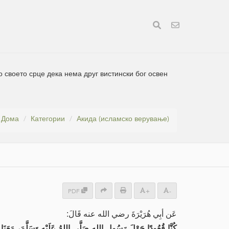
о своето срце дека нема друг вистински бог освен
Дома
Категории
Акида (исламско верување)
PDF
+
-
عَن أبِي هُرَيْرَةَ رضي الله عنه قَالَ:
كُنَّا قُعُودًا حَوْلَ رَسُولِ اللهِ صَلَّى اللهُ عَلَيْهِ وَسَلَّمَ، مَعَنَا أ،