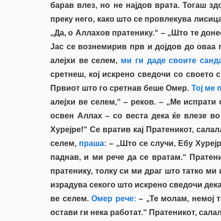
барав влез, но не најдов врата. Тогаш з
преку него, како што се провлекува лисица
„Да, о Аллахов пратенику.“ – „Што те доне
Јас се вознемирив прв и дојдов до оваа г
алејхи ве селем,
ми ги даде своите санда
сретнеш, кој искрено сведочи со своето с
Првиот што го сретнав беше Омер.
Тој ме 
алејхи ве селем,“ – реков. – „Ме испрати
освен Аллах – со веста дека ќе влезе во
Хурејре!“ Се вратив кај Пратеникот, сала
селем,
праша:
– „Што се случи, Ебу Хурејр
паднав, и ми рече да се вратам.“ Пратени
пратенику, толку си ми драг што татко ми 
израдува секого што искрено сведочи дека 
ве селем.
Омер рече:
– „Те молам, немој т
остави ги нека работат.“ Пратеникот, сала