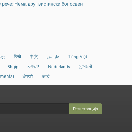
е рече: Нема друг вистински бог освен
ංහල
हिन्दी
中文
فارسی
Tiếng Việt
Shqip
አማርኛ
Nederlands
ગુજરાતી
ភាសាខ្មែរ
ਪੰਜਾਬੀ
मराठी
Регистрација