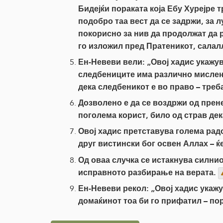
Бидејќи пораката која Ебу Хурејре 
подобро таа вест да се задржи, за л
покорисно за нив да продолжат да р
го изложил пред Пратеникот, салал
Ен-Невеви вели: „Овој хадис укажув
следбениците има различно мислење
дека следбеникот е во право – треба
Дозволено е да се воздржи од прен
поголема корист, било од страв де
Овој хадис претставува голема радо
друг вистински бог освен Аллах – ќ
Од оваа случка се истакнува силнио
исправното разбирање на верата.
Ен-Невеви рекол: „Овој хадис укажу
домаќинот тоа би го прифатил – по