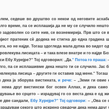
елем, седеше во друштво со некои од неговите асхаб
лго време, па се исплашија да не му се случило нешт
е задоволен со сите нив, се вознемирија. Прв што се
жјиот пратеник сè додека не стигна до една градина
а, но не најде. Тогаш здогледа мала дупка во ѕидот од
ровлекува лисицата – и така влезе внатре и го најде Бо
 си Ебу Хурејре?“ Тој одговорил: „Да.
“ Потоа го праша:
–
олго, па се исплашивме дека нешто ти се случило. Јас 
овлекува лисица – другите ги оставив зад мене.“ Тогаш
 дека ја зборува вистината,
и рече:
– „Земи ги овие с
а нема друг вистински бог освен Аллах, и дека само
ување во срцето – израдувај го со веста дека е од жи
е две сандали,
Ебу Хурејре?“ Тој одговори:
– „Ова се 
 израдувам секого што искрено сведочи дека нема друг б