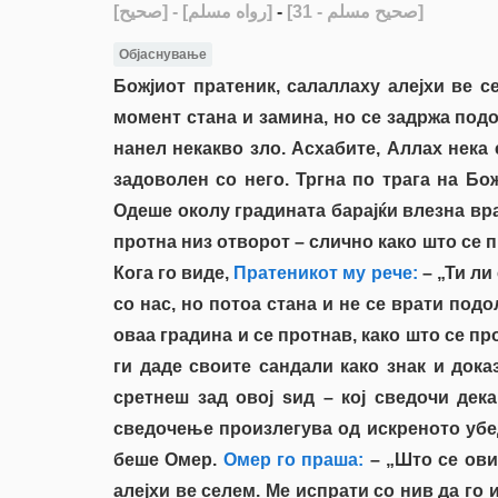
[صحيح]
- [رواه مسلم]
-
[صحيح مسلم - 31]
Објаснување
Божјиот пратеник, салаллаху алејхи ве с
момент стана и замина, но се задржа подо
нанел некакво зло. Асхабите, Аллах нека 
задоволен со него. Тргна по трага на Бо
Одеше околу градината барајќи влезна врат
протна низ отворот – слично како што се п
Кога го виде,
Пратеникот му рече:
– „Ти ли
со нас, но потоа стана и не се врати под
оваа градина и се протнав, како што се пр
ги даде своите сандали како знак и доказ
сретнеш зад овој ѕид – кој сведочи дек
сведочење произлегува од искреното убед
беше Омер.
Омер го праша:
– „Што се ови
алејхи ве селем. Ме испрати со нив да го