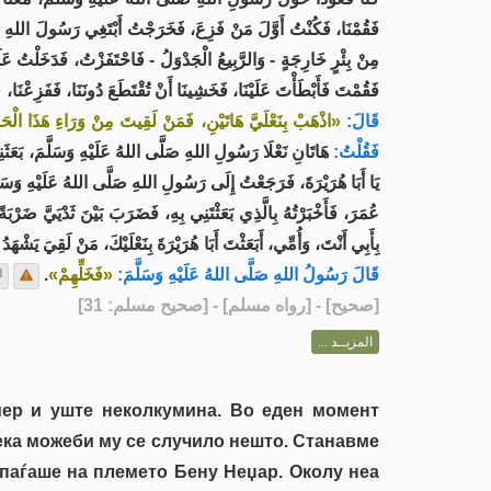
فَقُمْنَا، فَكُنْتُ أَوَّلَ مَنْ فَزِعَ، فَخَرَجْتُ أَبْتَغِي رَسُولَ اللهِ صَلَّ
مِنْ بِئْرٍ خَارِجَةٍ - وَالرَّبِيعُ الْجَدْوَلُ - فَاحْتَفَزْتُ، فَدَخَلْتُ،
فَقُمْتَ فَأَبْطَأْتَ عَلَيْنَا، فَخَشِينَا أَنْ تُقْتَطَعَ دُونَنَا، فَفَزِعْنَا،،
قَالَ:
اذْهَبْ بِنَعْلَيَّ هَاتَيْنِ، فَمَنْ لَقِيتَ مِنْ وَرَاءِ هَذَا الْحَائِطَ »
فَقُلْتُ:
هَاتَانِ نَعْلَا رَسُولِ اللهِ صَلَّى اللهُ عَلَيْهِ وَسَلَّمَ، بَعَثَنِي ،
يَا أَبَا هُرَيْرَةَ، فَرَجَعْتُ إِلَى رَسُولِ اللهِ صَلَّى اللهُ عَلَيْهِ وَسَ،
عُمَرَ، فَأَخْبَرْتُهُ بِالَّذِي بَعَثْتَنِي بِهِ، فَضَرَبَ بَيْنَ ثَدْيَيَّ ضَر،
بِأَبِي أَنْتَ، وَأُمِّي، أَبَعَثْتَ أَبَا هُرَيْرَةَ بِنَعْلَيْكَ، مَنْ لَقِيَ يَشْهَدُ أَن
.
«فَخَلِّهِمْ»
قَالَ رَسُولُ اللهِ صَلَّى اللهُ عَلَيْهِ وَسَلَّمَ:
] - [رواه مسلم] - [صحيح مسلم: 31]
صحيح
[
المزيــد ...
мер и уште неколкумина. Во еден момент
дека можеби му се случило нешто. Станавме
ипаѓаше на племето Бену Неџар. Околу неа