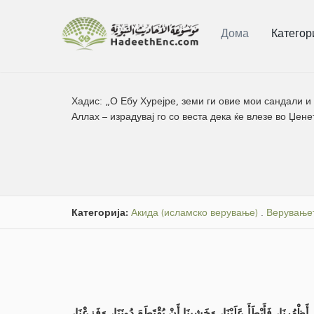
Дома
Категор
Хадис:
„О Ебу Хурејре, земи ги овие мои сандали и 
Аллах – израдувај го со веста дека ќе влезе во Џене
Категорија:
Акида (исламско верување)
.
Верувањет
هُرِنَا، فَأَبْطَأَ عَلَيْنَا، وَخَشِينَا أَنْ يُقْتَطَعَ دُونَنَا، وَفَزِعْنَا