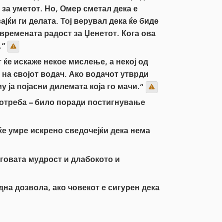
 за уметот. Но, Омер сметал дека е
јќи ги делата. Тој верувал дека ќе биде
двремената радост за Џенетот. Кога ова
.“
 ќе искаже некое мислење, а некој од
на својот водач. Ако водачот утврди
у ја појасни дилемата која го мачи.“
потреба – било поради постигнување
ќе умре искрено сведочејќи дека нема
еговата мудрост и длабокото и
дна дозвола, ако човекот е сигурен дека