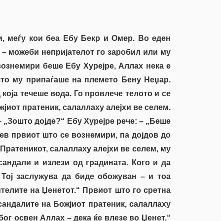
и, меѓу кои беа Ебу Бекр и Омер. Во еден
о – можеби непријателот го заробил или му
 вознемири беше Ебу Хурејре, Аллах нека е
 што му припаѓаше на племето Бену Неџар.
 која течеше вода. Го провлече телото и се
жјиот пратеник, салаллаху алејхи ве селем.
 „Зошто дојде?“ Ебу Хурејре рече: – „Беше
бев првиот што се вознемири, па дојдов до
 Пратеникот, салаллаху алејхи ве селем, му
андали и излези од градината. Кого и да
 Тој заслужува да биде обожуван – и тоа
телите на Џенетот.“ Првиот што го сретна
сандалите на Божјиот пратеник, салаллаху
ог освен Аллах – дека ќе влезе во Џенет.“