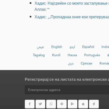
Хадис: Најсреќен со моето застапување н
Аллах.’“
Хадис: „,Пропаднаа оние кои претерува
عربي
English
اردو
Español
Indo
Tagalog
Kurdî
Hausa
Português
دری
Српски
Româ
Регистрирај се на листата на електронски