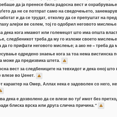
требаше да ја пренесе била радосна вест и охрабрување
уѓето да не се потпрат само на сведочењето, занемарува
аботат и да се трудат, отколку да се препуштат на пре
лаху алејхи ве селем, тој го одобрил неговото мислење
а дека кога имамот или големецот што има општа власт
, следбеникот треба да му го изложи своето мислење 
 да го прифати неговото мислење; а ако не – треба да м
есување одредено знаење кога за тоа нема вистинска 
ка може да предизвика штета.
сна вест за следбениците на тевхидот и дека оној што 
е влезе во Џенет.
т карактер на Омер, Аллах нека е задоволен со него, н
ва дека е дозволено да се влезе во туѓ имот без претхо
ради блиска врска или друга слична причина.“