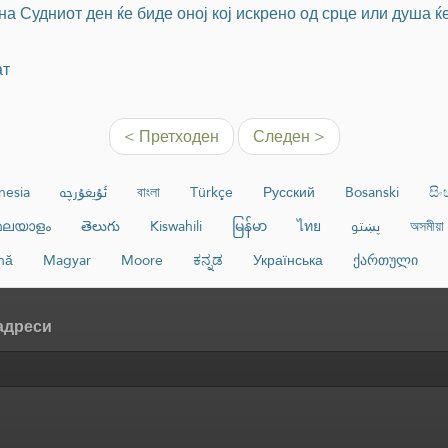
а Судниот ден ќе биде оној кој искрено од срце или душа ќ
ат
< Претходен
Следен >
nesia
ئۇيغۇرچە
বাংলা
Türkçe
Русский
Bosanski
සි
മലയാളം
తెలుగు
Kiswahili
မြန်မာ
ไทย
پښتو
অসমীয়া
nă
Magyar
Moore
ಕನ್ನಡ
Українська
ქართული
 адреси