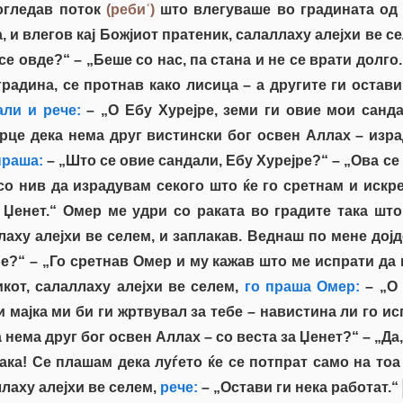
догледав поток
(ребиʿ)
што влегуваше во градината од 
, и влегов кај Божјиот пратеник, салаллаху алејхи ве се
се овде?“ – „Беше со нас, па стана и не се врати долг
радина, се протнав како лисица – а другите ги остав
ли и рече:
– „О Ебу Хурејре, земи ги овие мои санда
рце дека нема друг вистински бог освен Аллах – израд
праша:
– „Што се овие сандали, Ебу Хурејре?“ – „Ова се
 со нив да израдувам секого што ќе го сретнам и иск
 Џенет.“ Омер ме удри со раката во градите така што
ллаху алејхи ве селем, и заплакав. Веднаш по мене дојд
е?“ – „Го сретнав Омер и му кажав што ме испрати да 
кот, салаллаху алејхи ве селем,
го праша Омер:
– „О 
и мајка ми би ги жртвувал за тебе – навистина ли го и
нема друг бог освен Аллах – со веста за Џенет?“ – „Да
ака! Се плашам дека луѓето ќе се потпрат само на тоа
ллаху алејхи ве селем,
рече:
– „Остави ги нека работат.“