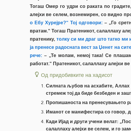
Тогаш Омер го удри со раката по градите,
алејхи ве селем, вознемирен, со видно пр
о Ебу Хурејре?“ Тој одговори:
– „Го срет
вратам.“ Тогаш Пратеникот, салаллаху але
пратенику,
толку си ми драг што татко ми 
ја пренесе радосната вест за Џенет на сит
рече:
– „Те молам, немој така! Се плашам
работат.“ Пратеникот, салаллаху алејхи ве
Од придобивките на хадисот
Силната љубов на асхабите, Аллах н
стремеж тој да биде безбеден и заш
Пропишаноста на пренесувањето р
Иманот се манифестира со говор, 
Кади Ијад и други учени велат: „Пос
салаллаху алејхи ве селем, и го за