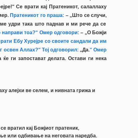
ејре!“ Се врати кај Пратеникот, салаллаху
мер.
Пратеникот го праша:
– „Што се случи,
ме удри така што паднав и ми рече да се
 направи тоа?“ Омер одговори:
– „О Божји
спрати Ебу Хурејре со своите сандали да им
ог освен Аллах?“ Тој одговорил:
„Да.
“ Омер
 ќе ги запостават делата. Остави ги нека
ху алејхи ве селем, и нивната грижа и
 се вратил кај Божјиот пратеник,
вање или одбивање на неговата наредба.