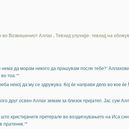
 во Возвишениот Аллах
.
Тевхид улухијје- тевхид на обож
о нема да морам никого да прашувам после тебе?‘ Аллаховио
во тоа.‘“
еба некој да му се здружува. Кој ќе направи дело во кое ќе
ого друг освен Аллах земам за близок пријател. Јас сум А
о што христијаните претерале во воздигнувањето на Иса син
в пратеник.‘“