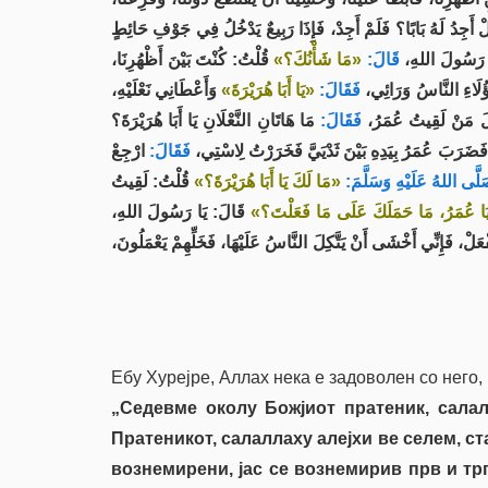
ْ أَجِدُ لَهُ بَابًا؟ فَلَمْ أَجِدْ، فَإِذَا رَبِيعٌ يَدْخُلُ فِي جَوْفِ حَائِطٍ
َا رَسُولَ اللهِ
قَالَ:
«مَا شَأْنُكَ؟»
قُلْتُ: كُنْتَ بَيْنَ أَظْهُرِنَا،
َؤُلَاءِ النَّاسُ وَرَائِي
فَقَالَ:
«يَا أَبَا هُرَيْرَةَ»
وَأَعْطَانِي نَعْلَيْهِ،
، َ مَنْ لَقِيتُ عُمَرُ
فَقَالَ:
مَا هَاتَانِ النَّعْلَانِ يَا أَبَا هُرَيْرَةَ؟
َةِ، فَضَرَبَ عُمَرُ بِيَدِهِ بَيْنَ ثَدْيَيَّ فَخَرَرْتُ لِاسْتِي
فَقَالَ:
ارْجِعْ
َّى اللهُ عَلَيْهِ وَسَلَّمَ
«مَا لَكَ يَا أَبَا هُرَيْرَةَ؟»
قُلْتُ: لَقِيتُ
«ا عُمَرُ، مَا حَمَلَكَ عَلَى مَا فَعَلْتَ؟
قَالَ: يَا رَسُولَ اللهِ،
فْعَلْ، فَإِنِّي أَخْشَى أَنْ يَتَّكِلَ النَّاسُ عَلَيْهَا، فَخَلِّهِمْ يَعْمَلُونَ
Ебу Хурејре, Аллах нека е задоволен со него,
„Седевме околу Божјиот пратеник, сала
Пратеникот, салаллаху алејхи ве селем, с
вознемирени, јас се вознемирив прв и тр