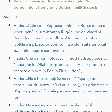
Virtuți și maniere
.
Jurisprudența rugilor și
pomenirilor
.
Pomenirile de dimineață și seară
Mai mult
Hadis: „Cele cinci Rugăciuni (zilnice), Rugăciunea de
vineri până la următoarea Rugăciune de vineri și
Ramadanul până la următorul Ramadan sunt o
ispășire a păcatelor comise între ele, atâta timp cât
păcatele majore sunt evitate
Hadis: Unii oameni folosesc în mod nedrept ceea ce
îi aparține lui Allah (proprietatea lui Allah) și pentru
aceasta ei vor fi în Foc în Ziua Judecății
Hadis: „Nu îi blestemați (și nici nu îi înjurați) pe cei
care au murit, pentru că ei au ajuns (și au primit deja
răsplata pentru) faptele pe care le-au trimis înaintea
lor.”
Hadis: Nu îi este permis unui musulman să-l
părăsească pe fratele său musulman mai mult de