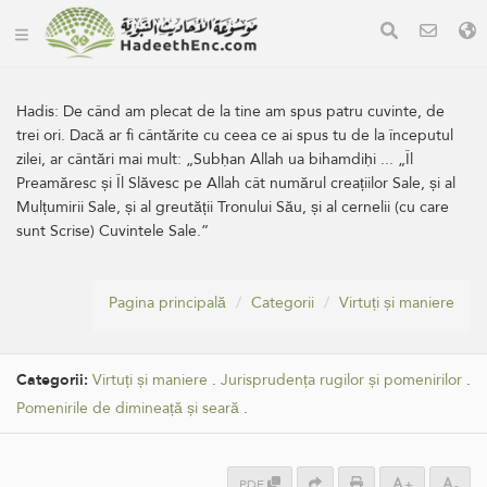
Hadis:
De când am plecat de la tine am spus patru cuvinte, de
trei ori. Dacă ar fi cântărite cu ceea ce ai spus tu de la începutul
zilei, ar cântări mai mult: „Subḥan Allah ua bihamdiḥi ... „Îl
Preamăresc și Îl Slăvesc pe Allah cât numărul creațiilor Sale, și al
Mulțumirii Sale, și al greutății Tronului Său, și al cernelii (cu care
sunt Scrise) Cuvintele Sale.”
Pagina principală
Categorii
Virtuți și maniere
Categorii:
Virtuți și maniere
.
Jurisprudența rugilor și pomenirilor
.
Pomenirile de dimineață și seară
.
PDF
+
-