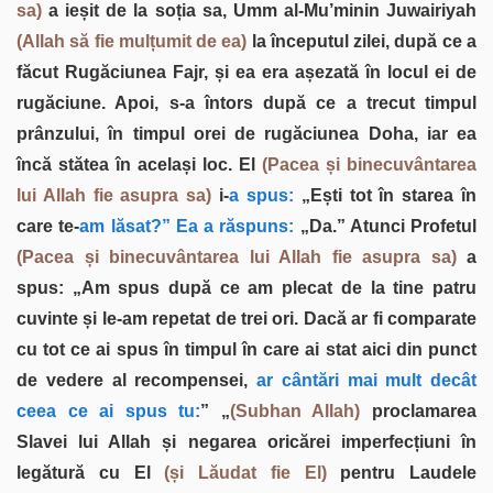
sa)
a ieșit de la soția sa, Umm al-Mu’minin Juwairiyah
(Allah să fie mulțumit de ea)
la începutul zilei, după ce a
făcut Rugăciunea Fajr, și ea era așezată în locul ei de
rugăciune. Apoi, s-a întors după ce a trecut timpul
prânzului, în timpul orei de rugăciunea Doha, iar ea
încă stătea în același loc. El
(Pacea și binecuvântarea
lui Allah fie asupra sa)
i-
a spus:
„Ești tot în starea în
care te-
am lăsat?” Ea a răspuns:
„Da.” Atunci Profetul
(Pacea și binecuvântarea lui Allah fie asupra sa)
a
spus: „Am spus după ce am plecat de la tine patru
cuvinte și le-am repetat de trei ori. Dacă ar fi comparate
cu tot ce ai spus în timpul în care ai stat aici din punct
de vedere al recompensei,
ar cântări mai mult decât
ceea ce ai spus tu:
” „
(Subhan Allah)
proclamarea
Slavei lui Allah și negarea oricărei imperfecțiuni în
legătură cu El
(și Lăudat fie El)
pentru Laudele