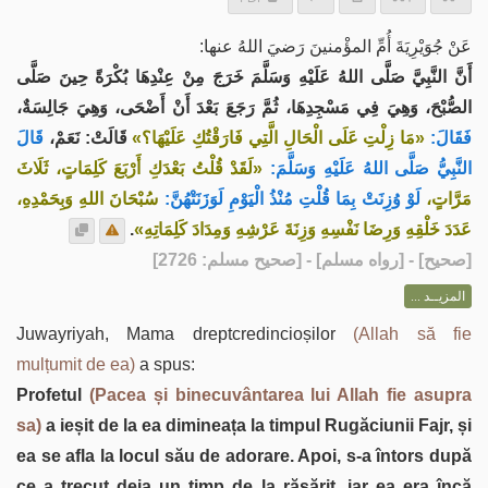
عَنْ جُوَيْرِيَةَ أُمِّ المؤْمنينَ رَضيَ اللهُ عنها:
أَنَّ النَّبِيَّ صَلَّى اللهُ عَلَيْهِ وَسَلَّمَ خَرَجَ مِنْ عِنْدِهَا بُكْرَةً حِينَ صَلَّى
الصُّبْحَ، وَهِيَ فِي مَسْجِدِهَا، ثُمَّ رَجَعَ بَعْدَ أَنْ أَضْحَى، وَهِيَ جَالِسَةٌ،
فَقَالَ:
«مَا زِلْتِ عَلَى الْحَالِ الَّتِي فَارَقْتُكِ عَلَيْهَا؟»
قَالَتْ: نَعَمْ،
قَالَ
النَّبِيُّ صَلَّى اللهُ عَلَيْهِ وَسَلَّمَ:
«لَقَدْ قُلْتُ بَعْدَكِ أَرْبَعَ كَلِمَاتٍ، ثَلَاثَ
مَرَّاتٍ،
لَوْ وُزِنَتْ بِمَا قُلْتِ مُنْذُ الْيَوْمِ لَوَزَنَتْهُنَّ:
سُبْحَانَ اللهِ وَبِحَمْدِهِ،
.
عَدَدَ خَلْقِهِ وَرِضَا نَفْسِهِ وَزِنَةَ عَرْشِهِ وَمِدَادَ كَلِمَاتِهِ»
] - [رواه مسلم] - [صحيح مسلم: 2726]
صحيح
[
المزيــد ...
Juwayriyah, Mama dreptcredincioșilor
(Allah să fie
mulțumit de ea)
a spus:
Profetul
(Pacea și binecuvântarea lui Allah fie asupra
sa)
a ieșit de la ea dimineața la timpul Rugăciunii Fajr, și
ea se afla la locul său de adorare. Apoi, s-a întors după
ce a trecut deja un timp de la răsărit, iar ea era încă