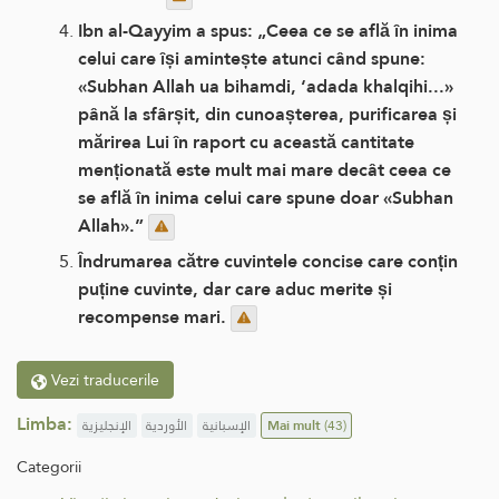
Ibn al-Qayyim a spus: „Ceea ce se află în inima
celui care își amintește atunci când spune:
«Subhan Allah ua bihamdi, ‘adada khalqihi...»
până la sfârșit, din cunoașterea, purificarea și
mărirea Lui în raport cu această cantitate
menționată este mult mai mare decât ceea ce
se află în inima celui care spune doar «Subhan
Allah».”
Îndrumarea către cuvintele concise care conțin
puține cuvinte, dar care aduc merite și
recompense mari.
Vezi traducerile
Limba:
الإنجليزية
الأوردية
الإسبانية
Mai mult
(43)
Categorii