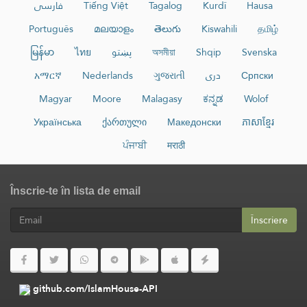
فارسی
Tiếng Việt
Tagalog
Kurdî
Hausa
Português
മലയാളം
తెలుగు
Kiswahili
தமிழ்
မြန်မာ
ไทย
پښتو
অসমীয়া
Shqip
Svenska
አማርኛ
Nederlands
ગુજરાતી
دری
Српски
Magyar
Moore
Malagasy
ಕನ್ನಡ
Wolof
Українська
ქართული
Македонски
ភាសាខ្មែរ
ਪੰਜਾਬੀ
मराठी
Înscrie-te în lista de email
Înscriere
github.com/IslamHouse-API