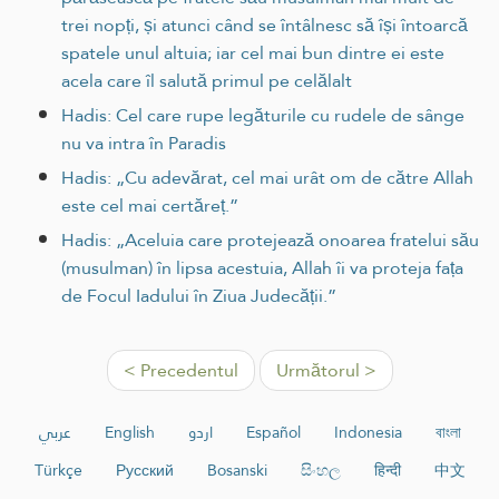
trei nopți, și atunci când se întâlnesc să își întoarcă
spatele unul altuia; iar cel mai bun dintre ei este
acela care îl salută primul pe celălalt
Hadis: Cel care rupe legăturile cu rudele de sânge
nu va intra în Paradis
Hadis: „Cu adevărat, cel mai urât om de către Allah
este cel mai certăreț.”
Hadis: „Aceluia care protejează onoarea fratelui său
(musulman) în lipsa acestuia, Allah îi va proteja fața
de Focul Iadului în Ziua Judecății.”
< Precedentul
Următorul >
عربي
English
اردو
Español
Indonesia
বাংলা
Türkçe
Русский
Bosanski
සිංහල
हिन्दी
中文