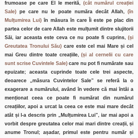
frumoase pe care El le merită,
(cât numărul creației
Sale)
pe care nu le poate număra decât Allah,
(în
Mulțumirea Lui)
în măsura în care Îi este pe plac din
partea celor de care Allah este mulțumit dintre slujitorii
Săi, iar aceasta este ceva ce nu poate fi cuprins,
(și
Greutatea Tronului Său)
care este cel mai Mare și cel
mai Greu dintre toate creațiile,
(și al cernelii cu care
sunt scrise Cuvintele Sale)
care nu pot fi numărate sau
epuizate; aceasta cuprinde toate cele trei aspecte,
deoarece „măsura Cuvintelor Sale” se referă la o
exagerare a numărului, având în vedere că mai întâi a
menționat ceea ce poate fi numărat din numărul
creațiilor, apoi a urcat la ceea ce este mai mare decât
atât și l-a descris prin „Mulțumirea Lui”, iar mai apoi a
vorbit despre greutatea celor mai mari dintre creații, și
anume Tronul; așadar, primul este pentru număr și