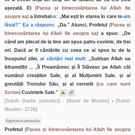
așezată. El
(Pacea și binecuvântarea lui Allah fie
asupra sa)
a întrebat-
o:
„Mai ești în starea în care te-
am
lăsat?” Ea a răspuns:
„Da.” Atunci, Profetul
(Pacea și
binecuvântarea lui Allah fie asupra sa)
a spus: „De
când am plecat de la tine am spus patru cuvinte, de trei
ori. Dacă ar fi cântărite cu ceea ce ai spus tu de la
începutul zilei,
ar cântări mai mult:
„Subḥan Allah ua
bihamdiḥi ... „Îl Preamăresc și Îl Slăvesc pe Allah cât
numărul creațiilor Sale, și al Mulțumirii Sale, și al
greutății Tronului Său, și al cernelii
(cu care sunt
Scrise)
Cuvintele Sale.”
[Sahih (hadis autentic)]
- [Narat de Muslim]
-
[Sahih
Muslim - 2726]
Explicarea sensurilor
Profetul
(Pacea și binecuvântarea lui Allah fie asupra