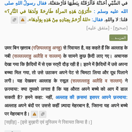
في السَّبْيِ أَخَذَتْهُ فَأَلْزَقَتْهُ بِبَطْنِهَا فَأَرْضَعَتْهُ،
فقال رسولُ اللهِ صلى
الله عليه وسلم :
«أَتَرَوْنَ هَذِهِ المرأةَ طَارِحَةً وَلَدَهَا في النَّارِ؟»
.
«للهُ أَرْحَمُ بِعِبَادِهِ مِنْ هَذِهِ بِوَلَدِهَا»
فقال:
قلنا: لا واللهِ.
] - [متفق عليه]
صحيح
[
المزيــد ...
उमर बिन ख़त्ताब
(रज़ियल्लाहु अनहु)
से रिवायत है, वह कहते हैं कि अल्लाह के
नबी
(सल्लल्लाहु अलैहि व सल्लम)
के सामने कुछ क़ैदी लाए गए। अचानक
देखा गया कि क़ैदियों में से एक स्त्री दौड़ रही है। इतने में क़ैदियों में उसे अपना
बच्चा मिल गया, तो उसे उठाकर अपने पेट से चिमटा लिया और दूध पिलाने
लगी। यह देखकर अल्लाह के रसूल
(सल्लल्लाहु अलैहि व सल्लम)
ने
फ़रमाया: क्या तुमको लगता है कि यह औरत अपने बच्चे को आग में डाल
सकती है? हमने कहा: नहीं,
अल्लाह की क़सम! इसपर आपने फ़रमाया:
अल्लाह अपने बंदों पर उससे कहीं ज़्यादा मेहरबान है, जितना यह अपने बच्चे
पर मेहरबान है।
[सह़ीह़]
- [इसे बुख़ारी एवं मुस्लिम ने रिवायत किया है।]