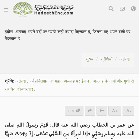
हदीस:
अल्लाह अपने बंदों पर उससे कहीं ज़्यादा मेहरबान है, जितना यह अपने बच्चे पर
मेहरबान है
मुख्य
श्रेणियाँ
अक़ीदा
श्रेणि:
अक़ीदा
.
सर्वशक्तिमान एवं महान अल्लाह पर ईमान
.
अल्लाह के नामों और गुणों से
संबंधित एकेश्वरवाद
.
PDF
+
-
عن عمر بن الخطاب رضي الله عنه قال: قَدِمَ رسولُ اللهِ صلى
الله عليه وسلم بِسَبْيٍ فإذا امرأةٌ مِنَ السَّبْيِ تَسْعَى، إِذْ وَجَدَتْ صَبِيَّا