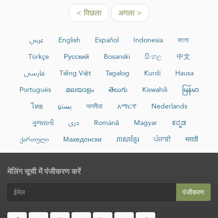
< पिछला
अगला >
عربي
English
Español
Indonesia
বাংলা
Türkçe
Русский
Bosanski
සිංහල
中文
فارسی
Tiếng Việt
Tagalog
Kurdî
Hausa
Português
മലയാളം
తెలుగు
Kiswahili
မြန်မာ
ไทย
پښتو
অসমীয়া
አማርኛ
Nederlands
ગુજરાતી
دری
Română
Magyar
ಕನ್ನಡ
ქართული
Македонски
ភាសាខ្មែរ
ਪੰਜਾਬੀ
मराठी
मेलिंग सूची में पंजीकरण करें
पंजीकरण