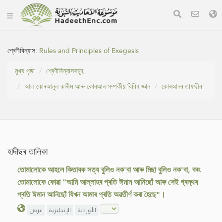
শ্ৰেণীবিন্যাস:
Rules and Principles of Exegesis
মুখ্য পৃষ্ঠা
শ্ৰেণীবিন্যাসসমূহ
আল-কোৰআনুল কাৰীম আৰু কোৰআন সম্পৰ্কীয় বিবিধ জ্ঞান
কোৰআনৰ তাফছীৰ
হাদীছৰ তালিকা
তোমালোকে আহলে কিতাবক সত্য বুলিও নক'বা আৰু মিছা বুলিও নক'বা, বৰং
তোমালোকে কোৱা "আমি আল্লাহৰ প্ৰতি ঈমান আনিছোঁ আৰু সেই গ্ৰন্থৰ
প্ৰতি ঈমান আনিছোঁ যিখন আমাৰ প্ৰতি অৱতীৰ্ণ কৰা হৈছে"।
الأوردية
الإنجليزية
عربي