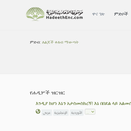
ዋና ገጽ
ምድቦች
ምድብ:
ለልጆች ቀለብ ማውጣት
የሐዲሦች ዝርዝር
እንዲያ ከሆነ እኔን አታስመስክረኝ! እኔ በበደል ላይ አልመ
الأوردية
الإنجليزية
عربي