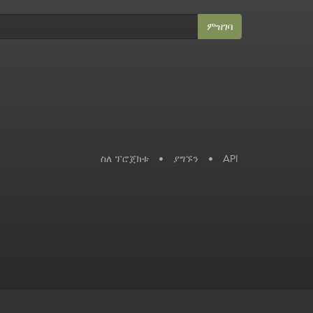
ምዝገባ
ስለ ፕሮጀክቱ
•
ያግኙን
•
API