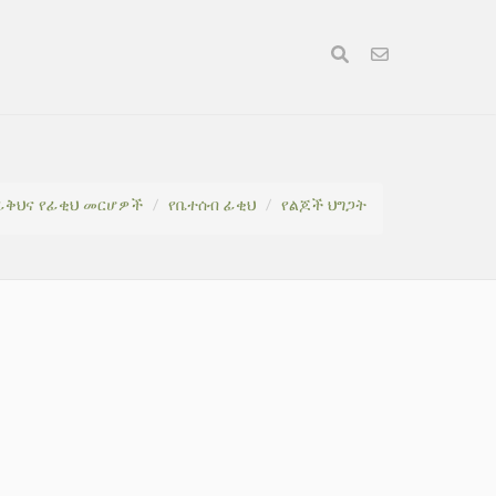
ፊቅህና የፊቂህ መርሆዎች
የቤተሰብ ፊቂህ
የልጆች ህግጋት