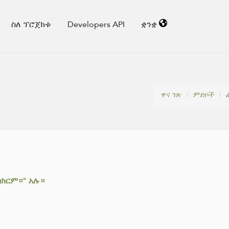
ስለ ፕሮጀክቱ
Developers API
ቋንቋ
ዋና ገጽ
ምድቦች
ሰክርም።" አሉ።