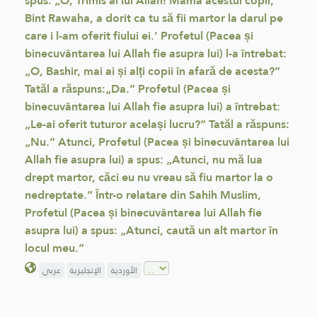
spus: „O, Trimis al lui Allah! Mama acestui copil,
Bint Rawaha, a dorit ca tu să fii martor la darul pe
care i l-am oferit fiului ei.’ Profetul (Pacea și
binecuvântarea lui Allah fie asupra lui) l-a întrebat:
„O, Bashir, mai ai și alți copii în afară de acesta?”
Tatăl a răspuns:„Da.” Profetul (Pacea și
binecuvântarea lui Allah fie asupra lui) a întrebat:
„Le-ai oferit tuturor același lucru?” Tatăl a răspuns:
„Nu.” Atunci, Profetul (Pacea și binecuvântarea lui
Allah fie asupra lui) a spus: „Atunci, nu mă lua
drept martor, căci eu nu vreau să fiu martor la o
nedreptate.” Într-o relatare din Sahih Muslim,
Profetul (Pacea și binecuvântarea lui Allah fie
asupra lui) a spus: „Atunci, caută un alt martor în
locul meu.”
الأوردية
الإنجليزية
عربي