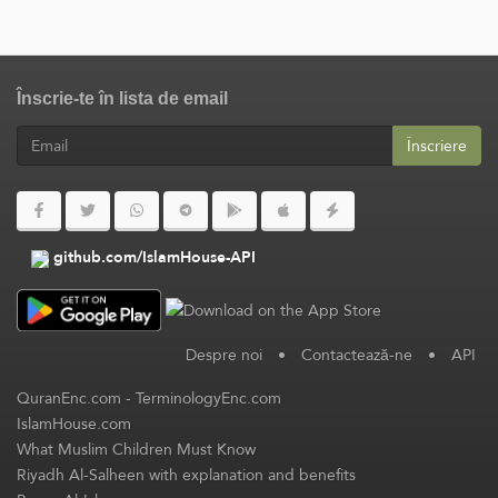
Înscrie-te în lista de email
Înscriere
github.com/IslamHouse-API
Despre noi
•
Contactează-ne
•
API
QuranEnc.com
-
TerminologyEnc.com
IslamHouse.com
What Muslim Children Must Know
Riyadh Al-Salheen with explanation and benefits