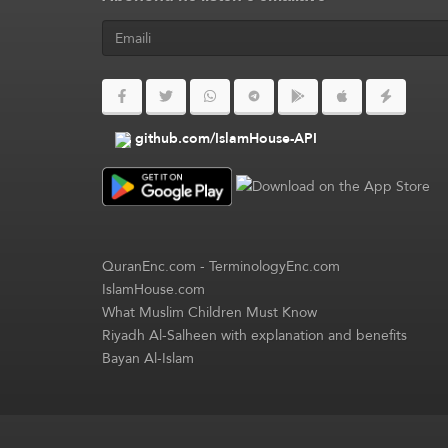
github.com/IslamHouse-API
QuranEnc.com
-
TerminologyEnc.com
IslamHouse.com
What Muslim Children Must Know
Riyadh Al-Salheen with explanation and benefits
Bayan Al-Islam