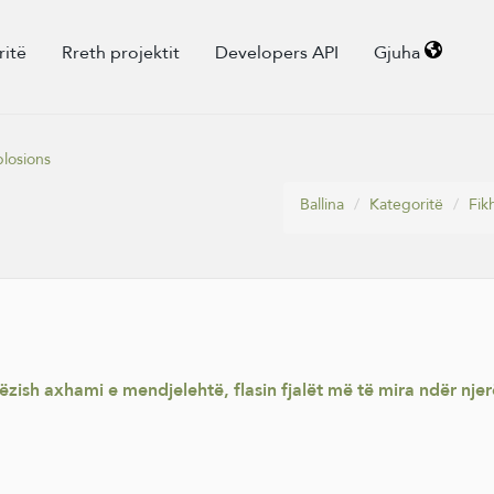
ritë
Rreth projektit
Developers API
Gjuha
plosions
Ballina
Kategoritë
Fik
zish axhami e mendjelehtë, flasin fjalët më të mira ndër njerë