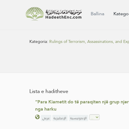
Ballina
Katego
Kategoria:
Rulings of Terrorism, Assassinations, and Ex
Lista e haditheve
“Para Kiametit do të paraqiten një grup njerë
nga harku
الإندونيسية
الإنجليزية
عربي