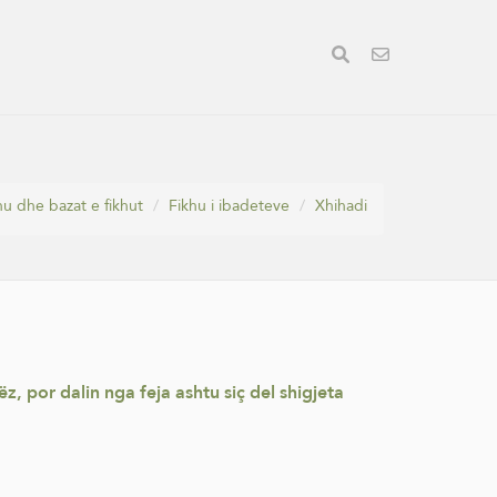
hu dhe bazat e fikhut
Fikhu i ibadeteve
Xhihadi
z, por dalin nga feja ashtu siç del shigjeta