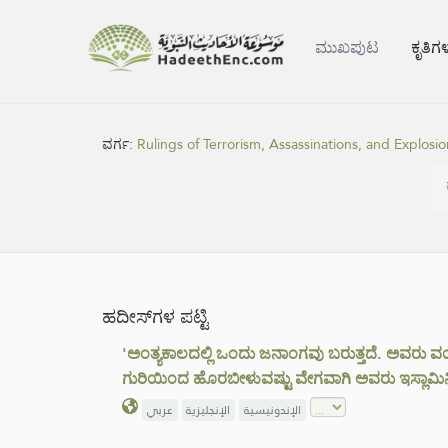
ಮುಖಪುಟ
ಕೃತಿಗ
ವರ್ಗ:
Rulings of Terrorism, Assassinations, and Explosio
ಹದೀಸ್‌ಗಳ ಪಟ್ಟಿ
'ಅಂತ್ಯಕಾಲದಲ್ಲಿ ಒಂದು ಜನಾಂಗವು ಬರುತ್ತದೆ. ಅವರು ವಯಸ್ಸ
ಗುರಿಯಿಂದ ಹೊರಬೀಳುವಷ್ಟು ವೇಗವಾಗಿ ಅವರು ಇಸ್ಲಾಮಿನ
الإندونيسية
الإنجليزية
عربي