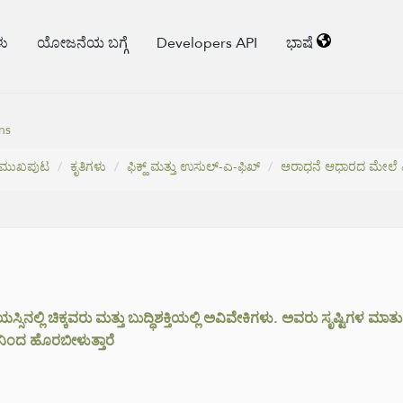
ಳು
ಯೋಜನೆಯ ಬಗ್ಗೆ
Developers API
ಭಾಷೆ
ns
ಮುಖಪುಟ
ಕೃತಿಗಳು
ಫಿಕ್ಹ್ ಮತ್ತು ಉಸುಲ್-ಎ-ಫಿಖ್
ಆರಾಧನೆ ಆಧಾರದ ಮೇಲೆ ಫ
ಿನಲ್ಲಿ ಚಿಕ್ಕವರು ಮತ್ತು ಬುದ್ಧಿಶಕ್ತಿಯಲ್ಲಿ ಅವಿವೇಕಿಗಳು. ಅವರು ಸೃಷ್ಟಿಗಳ ಮಾತ
ಿಂದ ಹೊರಬೀಳುತ್ತಾರೆ