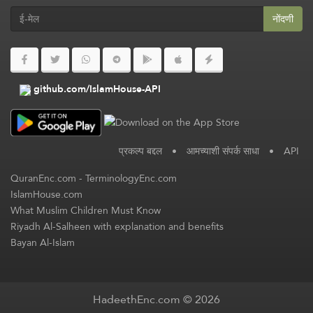
नोंदणी
github.com/IslamHouse-API
प्रकल्प बद्दल
•
आमच्याशी संपर्क साधा
•
API
QuranEnc.com
-
TerminologyEnc.com
IslamHouse.com
What Muslim Children Must Know
Riyadh Al-Salheen with explanation and benefits
Bayan Al-Islam
HadeethEnc.com © 2026