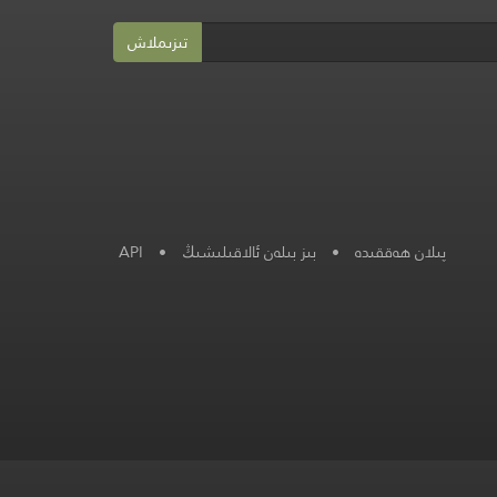
تىزىملاش
پىلان ھەققىدە
•
بىز بىلەن ئالاقىلىشىڭ
•
API