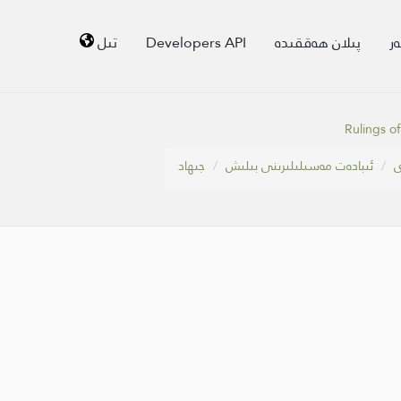
ر
پىلان ھەققىدە
Developers API
تىل
Rulings of
ى
ئىبادەت مەسىلىلىرىنى بىلىش
جىھاد