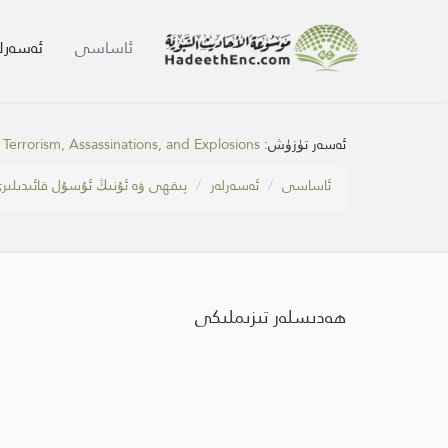
ئاساسى
ئەسەرلە
ئەسەر تۈزۈش:
 Terrorism, Assassinations, and Explosions
ئاساسى
ئەسەرلەر
پىقھى ۋە ئۇنىڭ ئۇسۇل قائىدىلىر
ھەدىسلەر تىزىملىكى