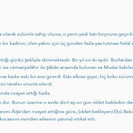
z olarak zulümle sahip olursa, o yerin yedi katı boynuna geçirili
bir kadının, ölen yakını için üç günden fazla yas tutması helal
attığı günkü şekliyle dönmektedir. Bir yıl on iki aydır. Bunlarda
ri ise cemaziyelâhir ile şâbân arasında bulunan ve Mudar kabile
e kadın eski bir eve girerdi. Eski elbise giyer, hiç koku sürün
ön tarafını onunla silerdi.
nda rivayet ettiği hadis.
de dur. Bunun üzerine o evde dört ay on gün iddet bekledim de
hanımı Âişe'den rivayet ettiğine göre, (iddet bekleyen) Ebû Beki
asının evinden ailesinin yanına) intikal etti.