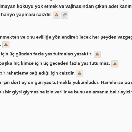
lmayan kokuyu yok etmek ve vajinasından çıkan adet kanını
 banyo yapması caizdir.
enmekten ve onu evliliğe yönlendirebilecek her şeyden vazgeç
r.
 için üç günden fazla yas tutmaları yasaktır.
 başka hiç kimse için üç geceden fazla yas tutulmaz.
ir rahatlama sağladığı için caizdir.
sı için dört ay on gün yas tutmakla yükümlüdür. Hamile ise b
bir giysi giymesine izin verilir ve bunu anlamanın belirleyici 