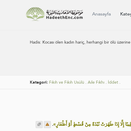
Anasayfa
Kate
Hadis:
Kocası ölen kadın hariç, herhangi bir ölü üzeri
Kategori:
Fıkıh ve Fıkıh Usûlü
.
Aile Fıkhı
.
İddet
.
.
«ِيبًا إِلَّا إِذَا طَهُرَتْ نُبْذَةً مِنْ قُسْطٍ أَوْ أَظْفَارٍ