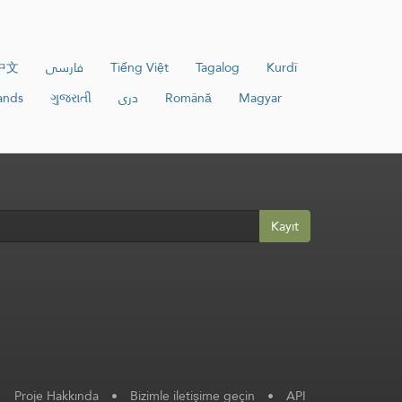
中文
فارسی
Tiếng Việt
Tagalog
Kurdî
ands
ગુજરાતી
دری
Română
Magyar
Kayıt
Proje Hakkında
•
Bizimle iletişime geçin
•
API