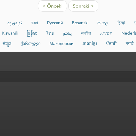
< Önceki
Sonraki >
ئۇيغۇرچە
বাংলা
Русский
Bosanski
සිංහල
हिन्दी
Kiswahili
မြန်မာ
ไทย
پښتو
অসমীয়া
አማርኛ
Nederl
ಕನ್ನಡ
ქართული
Македонски
ភាសាខ្មែរ
ਪੰਜਾਬੀ
मराठी