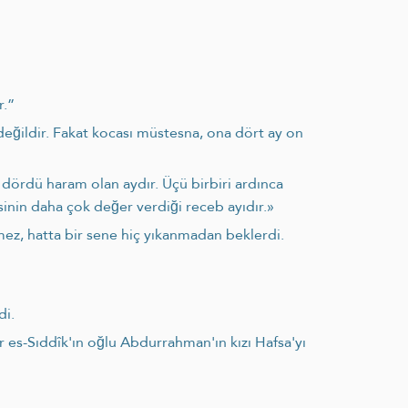
r.”
 değildir. Fakat kocası müstesna, ona dört ay on
n dördü haram olan aydır. Üçü birbiri ardınca
sinin daha çok değer verdiği receb ayıdır.»
mez, hatta bir sene hiç yıkanmadan beklerdi.
di.
r es-Sıddîk'ın oğlu Abdurrahman'ın kızı Hafsa'yı