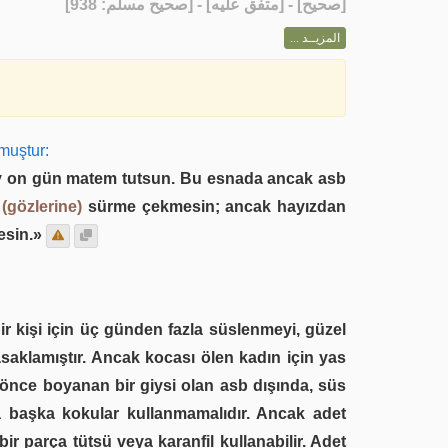
] - [متفق عليه] - [صحيح مسلم: 938]
صحيح
[
المزيــد ...
muştur:
t ay on gün matem tutsun. Bu esnada ancak asb
,
(gözlerine)
sürme çekmesin; ancak hayızdan
esin.»
ir kişi için üç günden fazla süslenmeyi, güzel
saklamıştır. Ancak kocası ölen kadın için yas
ce boyanan bir giysi olan asb dışında, süs
a başka kokular kullanmamalıdır. Ancak adet
r parça tütsü veya karanfil kullanabilir. Adet