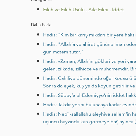
Fıkıh ve Fıkıh Usûlü
.
Aile Fıkhı
.
İddet
Daha Fazla
Hadis: “Kim bir karış mikdarı bir yere haksı
Hadis: "Allah’a ve ahiret gününe iman eden 
gün matem tutar."
Hadis: «Zaman, Allah’ın gökleri ve yeri yar
gelen, zilkade, zilhicce ve muharremdir. Bi
Hadis: Cahiliye döneminde eğer kocası ölürs
Sonra da eşek, kuş ya da koyun getirilir ve 
Hadis: Sübey’a el-Eslemiyye'nin iddet hakkı
Hadis: Takdir yerini buluncaya kadar evin
Hadis: Nebî -sallallahu aleyhive sellem'in 
üçüncü hayzında kan görmeye başlayınca (koc