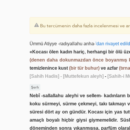
Bu tercümenin daha fazla incelenmesi ve ara
Ümmü Atiyye -radıyallahu anha-
'dan rivayet edil
«Kocası ölen kadın hariç, herhangi bir ölü ü
(denen daha dokunmazdan önce boyanmış 
temizlenince kust
(bir tür buhur)
ve azfar
(tırn
[Sahih Hadis]
- [Muttefekun aleyh]
-
[Sahih-i M
Şerh
Nebî -sallallahu aleyhi ve sellem- kadınların
koku sürmeyi, sürme çekmeyi, takı takmayı ve
süresi dört ay on gündür. Kocası için yas t
amaçlı boyalı hiçbir giysi giymemelidir. S
döneminden sonra yıkanmışsa, parfüm olarak ku