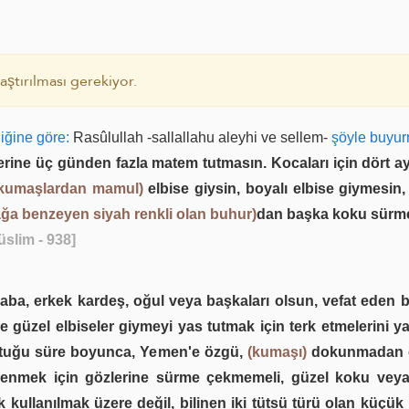
ştırılması gerekiyor.
diğine göre:
Rasûlullah -sallallahu aleyhi ve sellem-
şöyle buyur
zerine üç günden fazla matem tutmasın. Kocaları için dör
kumaşlardan mamul)
elbise giysin, boyalı elbise giymesin
ağa benzeyen siyah renkli olan buhur)
dan başka koku sürm
üslim - 938]
 baba, erkek kardeş, oğul veya başkaları olsun, vefat eden b
 güzel elbiseler giymeyi yas tutmak için terk etmelerini ya
uttuğu süre boyunca, Yemen'e özgü,
(kumaşı)
dokunmadan ön
üslenmek için gözlerine sürme çekmemeli, güzel koku vey
llanılmak üzere değil, bilinen iki tütsü türü olan küçük bi