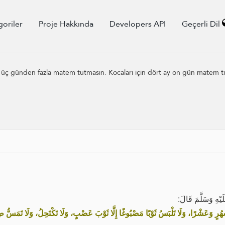
goriler
Proje Hakkında
Developers API
Geçerli Dil
ne üç günden fazla matem tutmasın. Kocaları için dört ay on gün matem 
يْهِ وَسَلَّمَ قَالَ
َشْهُرٍ وَعَشْرًا، وَلَا تَلْبَسُ ثَوْبًا مَصْبُوغًا إِلَّا ثَوْبَ عَصْبٍ، وَلَا تَكْتَحِلُ، وَلَا تَمَسُّ ط