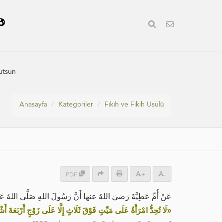
tutsun
Anasayfa
Kategoriler
Fıkıh ve Fıkıh Usûlü
PDF
+
-
عَنْ أُمِّ عَطِيَّةَ رَضيَ اللهُ عنها أَنَّ رَسُولَ اللهِ صَلَّى اللهُ عَلَ:
لَا تُحِدُّ امْرَأَةٌ عَلَى مَيِّتٍ فَوْقَ ثَلَاثٍ إِلَّا عَلَى زَوْجٍ أَرْبَعَةَ أ»