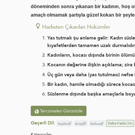
döneminden sonra yıkanan bir kadının, hoş o
amaçlı olmamak şartıyla güzel kokan bir şeyle
Hadisten Çıkarılan Hükümler
Yas tutmak şu anlama gelir: Kadın süsl
kıyafetlerden tamamen uzak durmalıdı
Kadınların, kocası dışında birinin ölümü
Kocanın değerine ilişkin açıklama; zira
Üç gün veya daha (yas tutulması) nefse b
Bir kadın, hamile olmadığı sürece koca
Süslenme dışında başka amaçlarla boyalı 
Tercümeleri Görüntüle
Geçerli Dil:
الإنجليزية
الأوردية
الإسبانية
Daha Fazla
(36)
Kategoriler