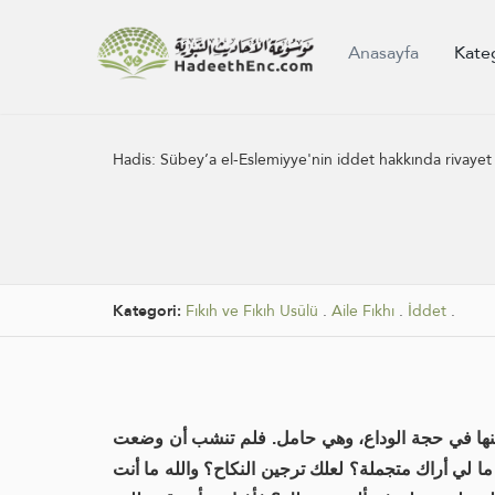
Anasayfa
Kate
Hadis:
Sübey’a el-Eslemiyye'nin iddet hakkında rivayet e
Kategori:
Fıkıh ve Fıkıh Usûlü
.
Aile Fıkhı
.
İddet
.
عنها في حجة الوداع، وهي حامل. فلم تنشب أن وضعت
ا لي أراك متجملة؟ لعلك ترجين النكاح؟ والله ما أنت