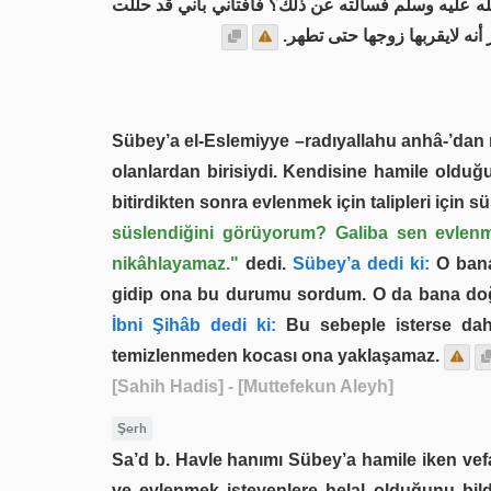
 عليه وسلم فسألته عن ذلك؟ فأفتاني بأني قد حللت
أنه لايقربها زوجها حتى تطهر
Sübey’a el-Eslemiyye –radıyallahu anhâ-’dan ri
olanlardan birisiydi. Kendisine hamile olduğ
bitirdikten sonra evlenmek için talipleri için
süslendiğini görüyorum? Galiba sen evlen
nikâhlayamaz."
dedi.
Sübey’a dedi ki:
O bana 
gidip ona bu durumu sordum. O da bana doğu
İbni Şihâb dedi ki:
Bu sebeple isterse dah
temizlenmeden kocası ona yaklaşamaz.
[Sahih Hadis]
- [Muttefekun Aleyh]
Şerh
Sa’d b. Havle hanımı Sübey’a hamile iken vef
ve evlenmek isteyenlere helal olduğunu bildi