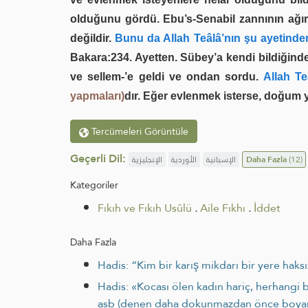
olduğunu gördü. Ebu’s-Senabil zannının ağı
değildir.
Bunu da Allah Teâlâ’nın şu ayetinden
Bakara:234. Ayetten. Sübey’a kendi bildiğind
ve sellem-’e geldi ve ondan sordu.
Allah Te
yapmaları)
dır. Eğer evlenmek isterse, doğum y
Tercümeleri Görüntüle
Geçerli Dil:
الإنجليزية
الأوردية
الإسبانية
Daha Fazla
(12)
Kategoriler
Fıkıh ve Fıkıh Usûlü
.
Aile Fıkhı
.
İddet
Daha Fazla
Hadis: “Kim bir karış mikdarı bir yere haksı
Hadis: «Kocası ölen kadın hariç, herhangi
asb (denen daha dokunmazdan önce boyanmı