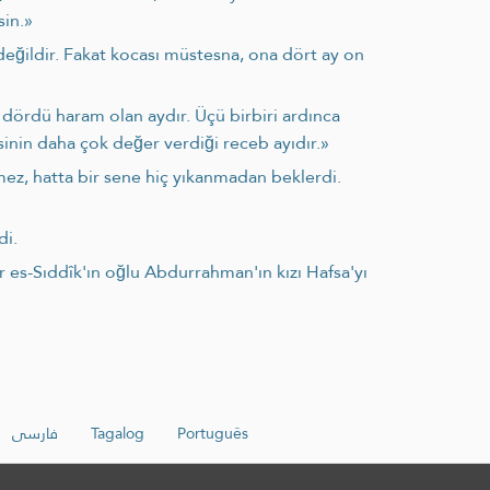
sin.»
 değildir. Fakat kocası müstesna, ona dört ay on
n dördü haram olan aydır. Üçü birbiri ardınca
sinin daha çok değer verdiği receb ayıdır.»
mez, hatta bir sene hiç yıkanmadan beklerdi.
di.
r es-Sıddîk'ın oğlu Abdurrahman'ın kızı Hafsa'yı
فارسی
Tagalog
Português