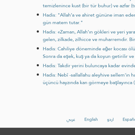
temizlenince kust (bir tür buhur) ve azfar
Hadis: "Allah’a ve ahiret gününe iman eden 
gün matem tutar."
Hadis: «Zaman, Allah’ın gökleri ve yeri yar
gelen, zilkade, zilhicce ve muharremdir. Bi
Hadis: Cahiliye döneminde eğer kocası ölürs
Sonra da eşek, kuş ya da koyun getirilir ve 
Hadis: Takdir yerini buluncaya kadar evin
Hadis: Nebî -sallallahu aleyhive sellem'in 
üçüncü hayzında kan görmeye başlayınca (koc
عربي
English
اردو
Españ