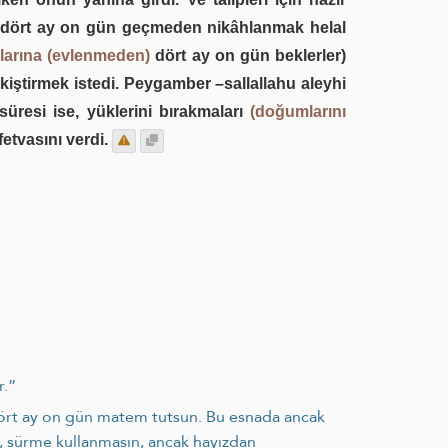
n dört ay on gün geçmeden nikâhlanmak helal
aşlarına (evlenmeden)
dört ay on gün beklerler)
iştirmek istedi. Peygamber –sallallahu aleyhi
üresi ise, yüklerini bırakmaları
(doğumlarını
etvasını verdi.
r.”
 dört ay on gün matem tutsun. Bu esnada ancak
 sürme kullanmasın, ancak hayızdan