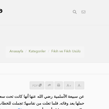
Anasayfa
Kategoriler
Fıkıh ve Fıkıh Usûlü
PDF
+
-
عن سبيعة الأسلمية رضي الله عنها أنها كانت تحت س
حملها بعد وفاته. فلما تعلت من نفاسها؛ تجملت للخطا-