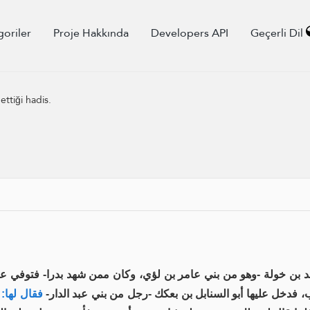
goriler
Proje Hakkında
Developers API
Geçerli Dil
ttiği hadis.
عد بن خولة -وهو من بني عامر بن لؤي، وكان ممن شهد بدرا- فتوفي 
ب، فدخل عليها أبو السنابل بن بعكك -رجل من بني عبد الدار
فقال لها:
م