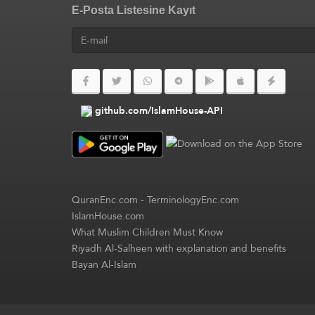
E-Posta Listesine Kayıt
github.com/IslamHouse-API
QuranEnc.com
-
TerminologyEnc.com
IslamHouse.com
What Muslim Children Must Know
Riyadh Al-Salheen with explanation and benefits
Bayan Al-Islam