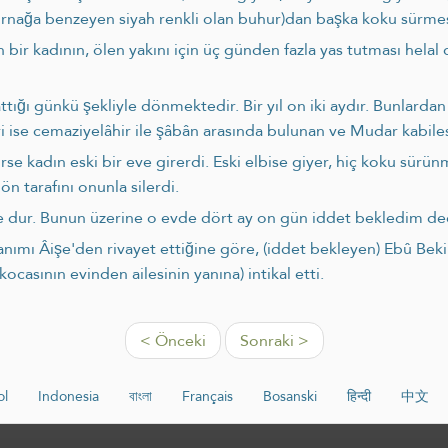
 (tırnağa benzeyen siyah renkli olan buhur)dan başka koku sürme
bir kadının, ölen yakını için üç günden fazla yas tutması helal
attığı günkü şekliyle dönmektedir. Bir yıl on iki aydır. Bunlarda
ri ise cemaziyelâhir ile şâbân arasında bulunan ve Mudar kabile
e kadın eski bir eve girerdi. Eski elbise giyer, hiç koku sürün
ön tarafını onunla silerdi.
de dur. Bunun üzerine o evde dört ay on gün iddet bekledim de
hanımı Âişe'den rivayet ettiğine göre, (iddet bekleyen) Ebû Beki
asının evinden ailesinin yanına) intikal etti.
< Önceki
Sonraki >
ol
Indonesia
বাংলা
Français
Bosanski
हिन्दी
中文