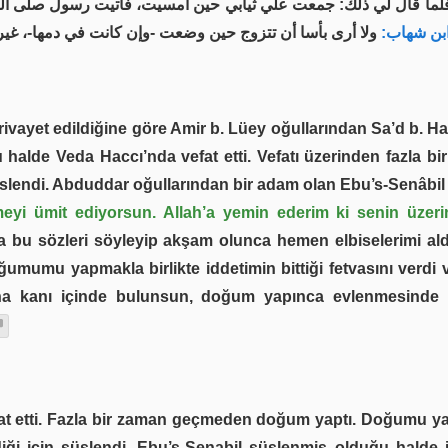
ما قال لي ذلك: جمعت علي ثيابي حين أمسيت، فأتيت رسول صلى الله
ابن شهاب
ولا أرى بأسا أن تتزوج حين وضعت -وإن كانت في دمها-، غير .
vayet edildiğine göre Amir b. Lüey oğullarından Sa’d b. Havle
u halde Veda Haccı’nda vefat etti. Vefatı üzerinden fazla
 süslendi. Abduddar oğullarından bir adam olan Ebu’s-Senâbil
meyi ümit ediyorsun. Allah’a yemin ederim ki senin üze
bu sözleri söyleyip akşam olunca hemen elbiselerimi aldım
mumu yapmakla birlikte iddetimin bittiği fetvasını verd
a kanı içinde bulunsun, doğum yapınca evlenmesinde 
at etti. Fazla bir zaman geçmeden doğum yaptı. Doğumu yapıp
ği için süslendi. Ebu’s-Senabil süslenmiş olduğu halde ik