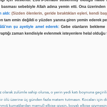
r basması sebebiyle Allah adına yemin etti. Ona üzerinde
 aldı:
(Sizden ölenlerin, geride bıraktıkları eşleri, kendi b
en tam emin değildi o yüzden yanına giren yemin ederek pek
âlâ’nın şu ayetiyle amel ederek:
Gebe olanların bekleme s
aptığı zaman kendisiyle evlenmek isteyenlere helal olduğu f
z olarak zulümle sahip olursa, o yerin yedi katı boynuna geçirili
 bir ölü üzerine üç günden fazla matem tutmasın. Kocaları için
ş kumaşlardan mamul) elbise giysin, boyalı elbise giymesin,