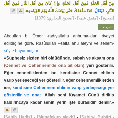
مِنْ أَهْلِ الجَنَّةِ فَمِنْ أَهْلِ الجَنَّةِ، وَإِنْ كَانَ مِنْ أَهْلِ النَّارِ فَمِنْ أَهْلِ
.
هَذَا مَقْعَدُكَ حَتَّى يَبْعَثَكَ اللَّهُ يَوْمَ القِيَامَةِ»
فَيُقَالُ:
النَّارِ،
] - [متفق عليه] - [صحيح البخاري: 1379]
صحيح
[
المزيــد ...
Abdullah b. Ömer -radıyallahu anhuma-'dan rivayet
edildiğine göre, Rasûlullah –sallallahu aleyhi ve sellem-
şöyle buyurmuştur:
«Şüphesiz sizden biri öldüğünde, sabah ve akşam ona
(Cennet ve Cehennem'de ona ait olan)
yeri gösterilir.
Eğer cennetliklerden ise, kendisine Cennet ehlinin
varıp yerleşeceği yer gösterilir, eğer cehennemliklerden
ise,
kendisine Cehennem ehlinin varıp yerleşeceği yer
gösterilir ve ona:
'Allah seni Kıyamet Günü diriltip
kaldırıncaya kadar senin yerin işte burasıdır' denilir.»
[Sahih Hadis]
- [Muttefekun aleyh]
-
[Sahih-i Buhârî -