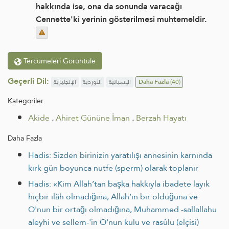
hakkında ise, ona da sonunda varacağı
Cennette'ki yerinin gösterilmesi muhtemeldir.
Tercümeleri Görüntüle
Geçerli Dil:
الإنجليزية
الأوردية
الإسبانية
Daha Fazla
(40)
Kategoriler
Akide
.
Ahiret Gününe İman
.
Berzah Hayatı
Daha Fazla
Hadis: Sizden birinizin yaratılışı annesinin karnında
kırk gün boyunca nutfe (sperm) olarak toplanır
Hadis: «Kim Allah’tan başka hakkıyla ibadete layık
hiçbir ilâh olmadığına, Allah’ın bir olduğuna ve
O'nun bir ortağı olmadığına, Muhammed -sallallahu
aleyhi ve sellem-'in O'nun kulu ve rasûlu (elçisi)