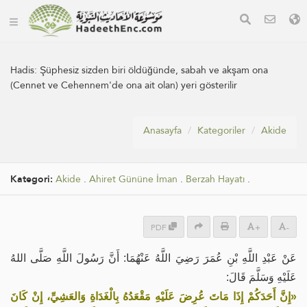
Hadis:
Şüphesiz sizden biri öldüğünde, sabah ve akşam ona
(Cennet ve Cehennem'de ona ait olan) yeri gösterilir
Anasayfa
Kategoriler
Akide
Kategori:
Akide
.
Ahiret Gününe İman
.
Berzah Hayatı
.
PDF
+
-
عَنْ عَبْدِ اللَّهِ بْنِ عُمَرَ رَضِيَ اللَّهُ عَنْهُمَا: أَنَّ رَسُولَ اللَّهِ صَلَّى اللهُ
عَلَيْهِ وَسَلَّمَ قَالَ:
«إِنَّ أَحَدَكُمْ إِذَا مَاتَ عُرِضَ عَلَيْهِ مَقْعَدُهُ بِالْغَدَاةِ وَالعَشِيِّ، إِنْ كَانَ