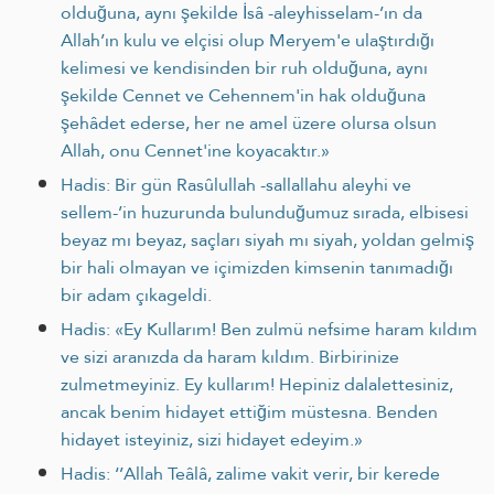
olduğuna, aynı şekilde İsâ -aleyhisselam-’ın da
Allah’ın kulu ve elçisi olup Meryem'e ulaştırdığı
kelimesi ve kendisinden bir ruh olduğuna, aynı
şekilde Cennet ve Cehennem'in hak olduğuna
şehâdet ederse, her ne amel üzere olursa olsun
Allah, onu Cennet'ine koyacaktır.»
Hadis: Bir gün Rasûlullah -sallallahu aleyhi ve
sellem-’in huzurunda bulunduğumuz sırada, elbisesi
beyaz mı beyaz, saçları siyah mı siyah, yoldan gelmiş
bir hali olmayan ve içimizden kimsenin tanımadığı
bir adam çıkageldi.
Hadis: «Ey Kullarım! Ben zulmü nefsime haram kıldım
ve sizi aranızda da haram kıldım. Birbirinize
zulmetmeyiniz. Ey kullarım! Hepiniz dalalettesiniz,
ancak benim hidayet ettiğim müstesna. Benden
hidayet isteyiniz, sizi hidayet edeyim.»
Hadis: ‘’Allah Teâlâ, zalime vakit verir, bir kerede