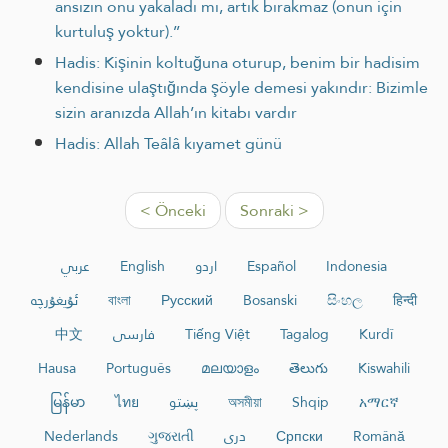
ansızın onu yakaladı mı, artık bırakmaz (onun için
kurtuluş yoktur).’’
Hadis: Kişinin koltuğuna oturup, benim bir hadisim
kendisine ulaştığında şöyle demesi yakındır: Bizimle
sizin aranızda Allah’ın kitabı vardır
Hadis: Allah Teâlâ kıyamet günü
< Önceki
Sonraki >
عربي
English
اردو
Español
Indonesia
ئۇيغۇرچە
বাংলা
Русский
Bosanski
සිංහල
हिन्दी
中文
فارسی
Tiếng Việt
Tagalog
Kurdî
Hausa
Português
മലയാളം
తెలుగు
Kiswahili
မြန်မာ
ไทย
پښتو
অসমীয়া
Shqip
አማርኛ
Nederlands
ગુજરાતી
دری
Српски
Română