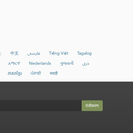
ල
中文
فارسی
Tiếng Việt
Tagalog
አማርኛ
Nederlands
ગુજરાતી
دری
ភាសាខ្មែរ
ਪੰਜਾਬੀ
मराठी
पंजीकरण