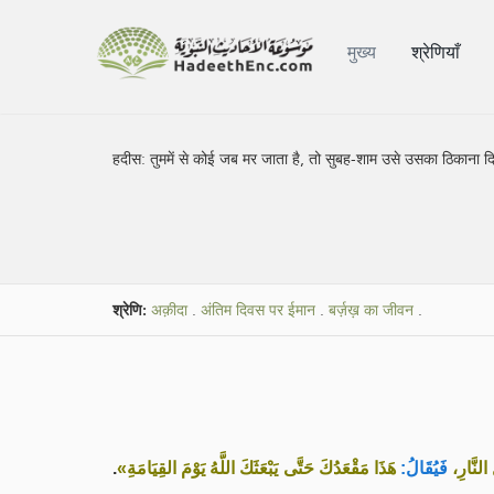
मुख्य
श्रेणियाँ
हदीस:
तुममें से कोई जब मर जाता है, तो सुबह-शाम उसे उसका ठिकाना द
श्रेणि:
अक़ीदा
.
अंतिम दिवस पर ईमान
.
बर्ज़ख़ का जीवन
.
.
هَذَا مَقْعَدُكَ حَتَّى يَبْعَثَكَ اللَّهُ يَوْمَ القِيَامَةِ»
فَيُقَالُ:
«النَّارِ