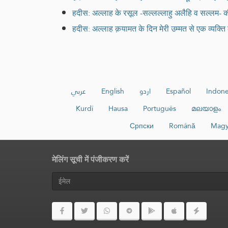
हदीस: अल्लाह के रसूल -सल्लल्लाहु अलैहि व सल्लम- क
हदीस: अल्लाह क़यामत के दिन मेरी उम्मत से एक व्यक्ति
عربي
English
اردو
Español
Indone
Kurdî
Hausa
Português
മലയാളം
Српски
Română
Magy
मेलिंग सूची में पंजीकरण करें