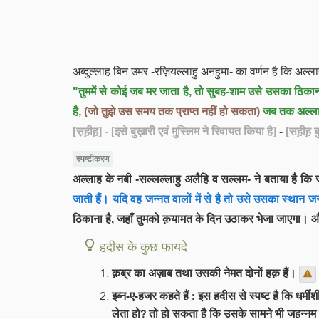
अब्दुल्लाह बिन उमर -रज़ियल्लाहु अनहुमा- का वर्णन है कि अल्
"तुममें से कोई जब मर जाता है, तो सुबह-शाम उसे उसका ठिका
है,
(जो तुझे उस समय तक प्राप्त नहीं हो सकता)
जब तक अल्लाह
[स़ह़ीह़]
- [इसे बुख़ारी एवं मुस्लिम ने रिवायत किया है]
-
[सह़ीह़ 
स्पष्टीकरण
अल्लाह के नबी -सल्लल्लाहु अलैहि व सल्लम- ने बताया है कि 
जाती हैं। यदि वह जन्नत वालों में से है तो उसे उसका स्थान ज
ठिकाना है, जहाँ तुमको क़यामत के दिन उठाकर भेजा जाएगा। औ
हदीस के कुछ फ़ायदे
क़ब्र का अज़ाब तथा उसकी नेमत दोनों हक़ हैं।
इब्न-ए-हजर कहते हैं : इस हदीस से स्पष्ट है कि धर्
लेता हो? तो हो सकता है कि उसके सामने भी जहन्नम क