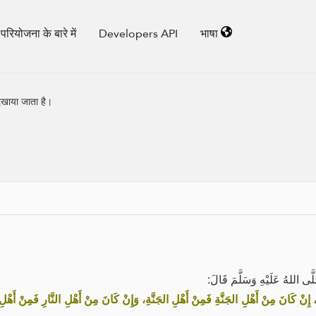
परियोजना के बारे में
Developers API
भाषा
िखाया जाता है।
َلَّى اللهُ عَلَيْهِ وَسَلَّمَ قَالَ
إِنْ كَانَ مِنْ أَهْلِ الجَنَّةِ فَمِنْ أَهْلِ الجَنَّةِ، وَإِنْ كَانَ مِنْ أَهْلِ النَّارِ فَمِنْ أَهْلِ 