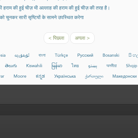
ी हराम की हुई चीज़ भी अल्लाह की हराम की हुई चीज़ की तरह है।
 को चुनकर सारी सृष्टियों के सामने उपस्थित करेगा
< पिछला
अगला >
sia
ئۇيغۇرچە
বাংলা
Türkçe
Русский
Bosanski
සිංහ
తెలుగు
Kiswahili
မြန်မာ
ไทย
پښتو
অসমীয়া
Shqip
ar
Moore
ಕನ್ನಡ
Українська
ქართული
Македонски