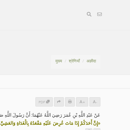
मुख्य
श्रेणियाँ
अक़ीदा
PDF
+
-
عَنْ عَبْدِ اللَّهِ بْنِ عُمَرَ رَضِيَ اللَّهُ عَنْهُمَا: أَنَّ رَسُولَ اللَّهِ ص:
إِنَّ أَحَدَكُمْ إِذَا مَاتَ عُرِضَ عَلَيْهِ مَقْعَدُهُ بِالْغَدَاةِ وَالعَشِيِّ، ،